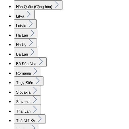
Hàn Quốc (Cộng hòa)
Litva
Latvia
Hà Lan
Na Uy
Ba Lan
Bồ Đào Nha
Romania
Thụy Điển
Slovakia
Slovenia
Thái Lan
Thổ Nhĩ Kỳ