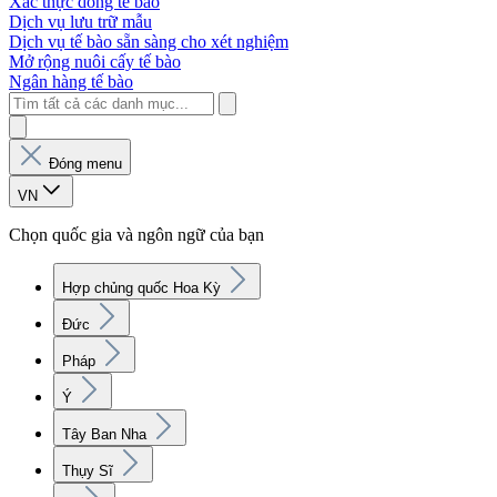
Xác thực dòng tế bào
Dịch vụ lưu trữ mẫu
Dịch vụ tế bào sẵn sàng cho xét nghiệm
Mở rộng nuôi cấy tế bào
Ngân hàng tế bào
Đóng menu
VN
Chọn quốc gia và ngôn ngữ của bạn
Hợp chủng quốc Hoa Kỳ
Đức
Pháp
Ý
Tây Ban Nha
Thụy Sĩ