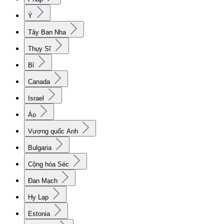
Ý
Tây Ban Nha
Thụy Sĩ
Bỉ
Canada
Israel
Áo
Vương quốc Anh
Bulgaria
Cộng hòa Séc
Đan Mạch
Hy Lạp
Estonia