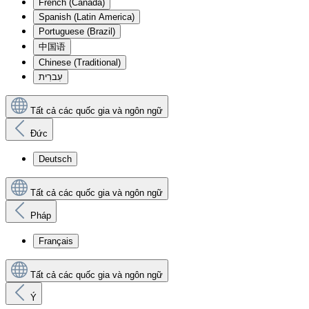
French (Canada)
Spanish (Latin America)
Portuguese (Brazil)
中国语
Chinese (Traditional)
עִברִית
Tất cả các quốc gia và ngôn ngữ
Đức
Deutsch
Tất cả các quốc gia và ngôn ngữ
Pháp
Français
Tất cả các quốc gia và ngôn ngữ
Ý