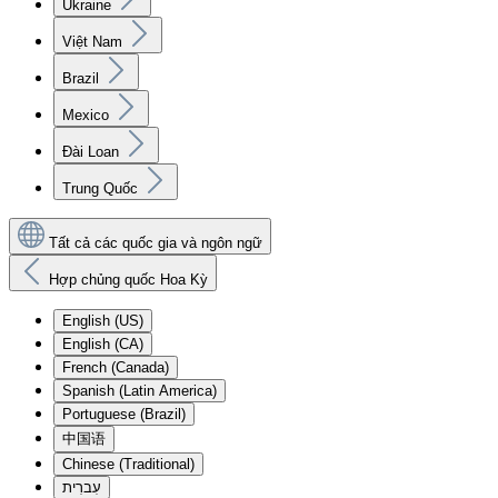
Ukraine
Việt Nam
Brazil
Mexico
Đài Loan
Trung Quốc
Tất cả các quốc gia và ngôn ngữ
Hợp chủng quốc Hoa Kỳ
English (US)
English (CA)
French (Canada)
Spanish (Latin America)
Portuguese (Brazil)
中国语
Chinese (Traditional)
עִברִית