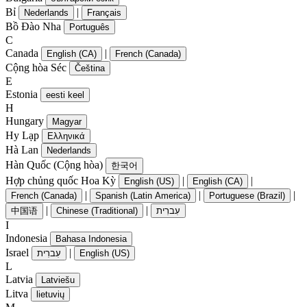
Bỉ
|
Nederlands
Français
Bồ Đào Nha
Português
C
Canada
|
English (CA)
French (Canada)
Cộng hòa Séc
Čeština
E
Estonia
eesti keel
H
Hungary
Magyar
Hy Lạp
Ελληνικά
Hà Lan
Nederlands
Hàn Quốc (Cộng hòa)
한국어
Hợp chủng quốc Hoa Kỳ
|
|
English (US)
English (CA)
|
|
|
French (Canada)
Spanish (Latin America)
Portuguese (Brazil)
|
|
中国语
Chinese (Traditional)
עִברִית
I
Indonesia
Bahasa Indonesia
Israel
|
עִברִית
English (US)
L
Latvia
Latviešu
Litva
lietuvių