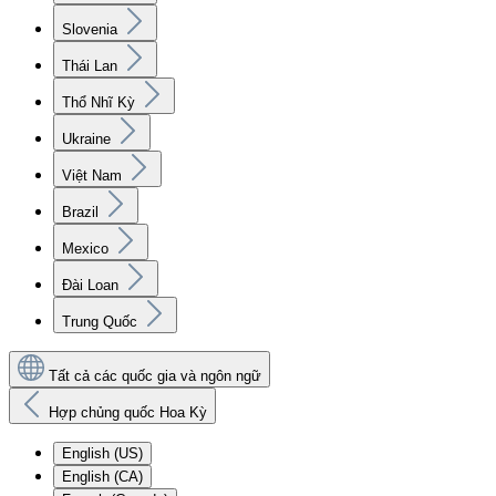
Slovenia
Thái Lan
Thổ Nhĩ Kỳ
Ukraine
Việt Nam
Brazil
Mexico
Đài Loan
Trung Quốc
Tất cả các quốc gia và ngôn ngữ
Hợp chủng quốc Hoa Kỳ
English (US)
English (CA)