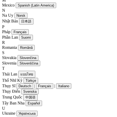
M
Mexico
Spanish (Latin America)
N
Na Uy
Norsk
Nhật Bản
日本語
P
Pháp
Français
Phần Lan
Suomi
R
Romania
Română
S
Slovakia
Slovenčina
Slovenia
Slovenščina
T
Thái Lan
แบบไทย
Thổ Nhĩ Kỳ
Türkçe
Thụy Sĩ
|
|
Deutsch
Français
Italiano
Thụy Điển
Svenska
Trung Quốc
中国语
Tây Ban Nha
Español
U
Ukraine
Українська