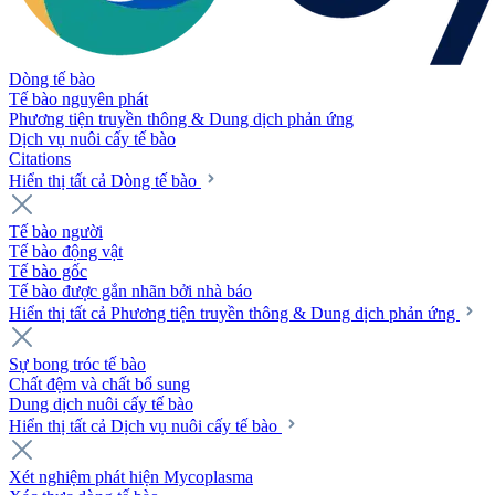
Dòng tế bào
Tế bào nguyên phát
Phương tiện truyền thông & Dung dịch phản ứng
Dịch vụ nuôi cấy tế bào
Citations
Hiển thị tất cả Dòng tế bào
Tế bào người
Tế bào động vật
Tế bào gốc
Tế bào được gắn nhãn bởi nhà báo
Hiển thị tất cả Phương tiện truyền thông & Dung dịch phản ứng
Sự bong tróc tế bào
Chất đệm và chất bổ sung
Dung dịch nuôi cấy tế bào
Hiển thị tất cả Dịch vụ nuôi cấy tế bào
Xét nghiệm phát hiện Mycoplasma