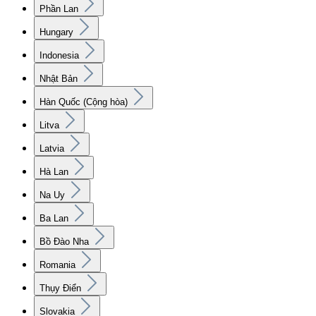
Phần Lan
Hungary
Indonesia
Nhật Bản
Hàn Quốc (Cộng hòa)
Litva
Latvia
Hà Lan
Na Uy
Ba Lan
Bồ Đào Nha
Romania
Thụy Điển
Slovakia