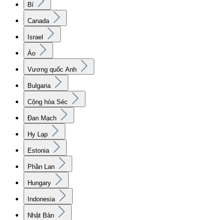
Bỉ
Canada
Israel
Áo
Vương quốc Anh
Bulgaria
Cộng hòa Séc
Đan Mạch
Hy Lạp
Estonia
Phần Lan
Hungary
Indonesia
Nhật Bản