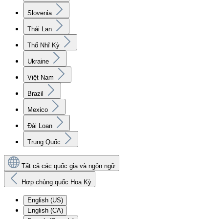
Slovenia
Thái Lan
Thổ Nhĩ Kỳ
Ukraine
Việt Nam
Brazil
Mexico
Đài Loan
Trung Quốc
Tất cả các quốc gia và ngôn ngữ
Hợp chủng quốc Hoa Kỳ
English (US)
English (CA)