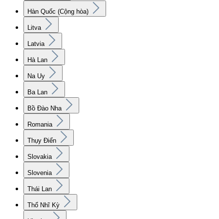
Hàn Quốc (Cộng hòa)
Litva
Latvia
Hà Lan
Na Uy
Ba Lan
Bồ Đào Nha
Romania
Thụy Điển
Slovakia
Slovenia
Thái Lan
Thổ Nhĩ Kỳ