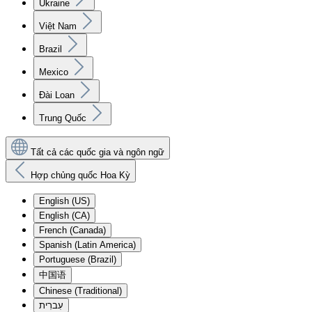
Ukraine
Việt Nam
Brazil
Mexico
Đài Loan
Trung Quốc
Tất cả các quốc gia và ngôn ngữ
Hợp chủng quốc Hoa Kỳ
English (US)
English (CA)
French (Canada)
Spanish (Latin America)
Portuguese (Brazil)
中国语
Chinese (Traditional)
עִברִית