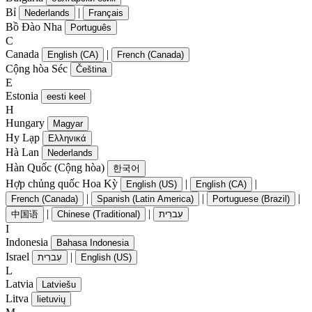
Bỉ
|
Nederlands
Français
Bồ Đào Nha
Português
C
Canada
|
English (CA)
French (Canada)
Cộng hòa Séc
Čeština
E
Estonia
eesti keel
H
Hungary
Magyar
Hy Lạp
Ελληνικά
Hà Lan
Nederlands
Hàn Quốc (Cộng hòa)
한국어
Hợp chủng quốc Hoa Kỳ
|
|
English (US)
English (CA)
|
|
|
French (Canada)
Spanish (Latin America)
Portuguese (Brazil)
|
|
中国语
Chinese (Traditional)
עִברִית
I
Indonesia
Bahasa Indonesia
Israel
|
עִברִית
English (US)
L
Latvia
Latviešu
Litva
lietuvių