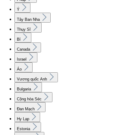
Ý
Tây Ban Nha
Thụy Sĩ
Bỉ
Canada
Israel
Áo
Vương quốc Anh
Bulgaria
Cộng hòa Séc
Đan Mạch
Hy Lạp
Estonia