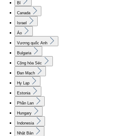
Bỉ
Canada
Israel
Áo
Vương quốc Anh
Bulgaria
Cộng hòa Séc
Đan Mạch
Hy Lạp
Estonia
Phần Lan
Hungary
Indonesia
Nhật Bản