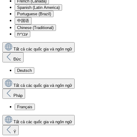
French (Canada)
Spanish (Latin America)
Portuguese (Brazil)
中国语
Chinese (Traditional)
עִברִית
Tất cả các quốc gia và ngôn ngữ
Đức
Deutsch
Tất cả các quốc gia và ngôn ngữ
Pháp
Français
Tất cả các quốc gia và ngôn ngữ
Ý