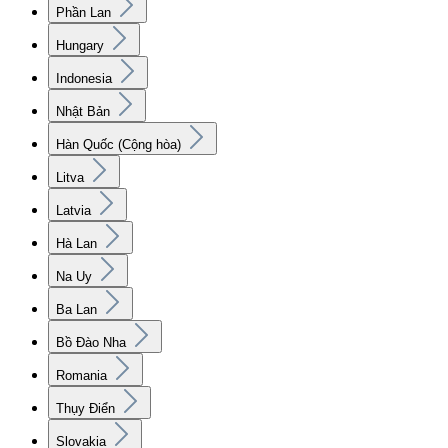
Phần Lan
Hungary
Indonesia
Nhật Bản
Hàn Quốc (Cộng hòa)
Litva
Latvia
Hà Lan
Na Uy
Ba Lan
Bồ Đào Nha
Romania
Thụy Điển
Slovakia