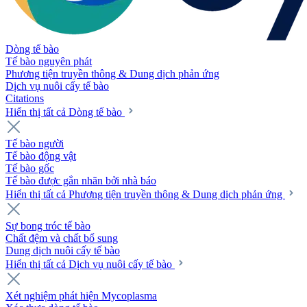
Dòng tế bào
Tế bào nguyên phát
Phương tiện truyền thông & Dung dịch phản ứng
Dịch vụ nuôi cấy tế bào
Citations
Hiển thị tất cả Dòng tế bào
Tế bào người
Tế bào động vật
Tế bào gốc
Tế bào được gắn nhãn bởi nhà báo
Hiển thị tất cả Phương tiện truyền thông & Dung dịch phản ứng
Sự bong tróc tế bào
Chất đệm và chất bổ sung
Dung dịch nuôi cấy tế bào
Hiển thị tất cả Dịch vụ nuôi cấy tế bào
Xét nghiệm phát hiện Mycoplasma