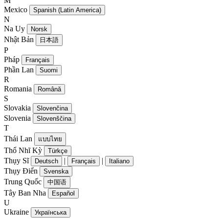
M
Mexico
Spanish (Latin America)
N
Na Uy
Norsk
Nhật Bản
日本語
P
Pháp
Français
Phần Lan
Suomi
R
Romania
Română
S
Slovakia
Slovenčina
Slovenia
Slovenščina
T
Thái Lan
แบบไทย
Thổ Nhĩ Kỳ
Türkçe
Thụy Sĩ
|
|
Deutsch
Français
Italiano
Thụy Điển
Svenska
Trung Quốc
中国语
Tây Ban Nha
Español
U
Ukraine
Українська