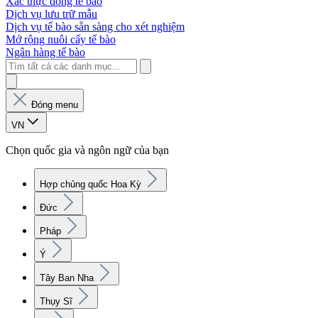
Xác thực dòng tế bào
Dịch vụ lưu trữ mẫu
Dịch vụ tế bào sẵn sàng cho xét nghiệm
Mở rộng nuôi cấy tế bào
Ngân hàng tế bào
Đóng menu
VN
Chọn quốc gia và ngôn ngữ của bạn
Hợp chủng quốc Hoa Kỳ
Đức
Pháp
Ý
Tây Ban Nha
Thụy Sĩ