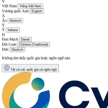
V
Việt Nam
Tiếng Việt Nam
Vương quốc Anh
English
Á
Áo
Deutsch
Ý
Ý
Italiano
Đ
Đan Mạch
Dansk
Đài Loan
Chinese (Traditional)
Đức
Deutsch
Không tìm thấy quốc gia hoặc ngôn ngữ nào
Tất cả các quốc gia và ngôn ngữ