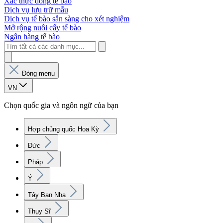
Xác thực dòng tế bào
Dịch vụ lưu trữ mẫu
Dịch vụ tế bào sẵn sàng cho xét nghiệm
Mở rộng nuôi cấy tế bào
Ngân hàng tế bào
Đóng menu
VN
Chọn quốc gia và ngôn ngữ của bạn
Hợp chủng quốc Hoa Kỳ
Đức
Pháp
Ý
Tây Ban Nha
Thụy Sĩ