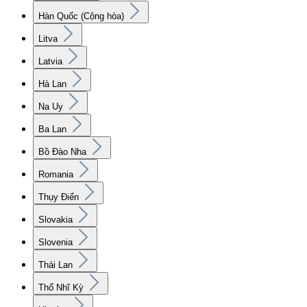
Hàn Quốc (Cộng hòa)
Litva
Latvia
Hà Lan
Na Uy
Ba Lan
Bồ Đào Nha
Romania
Thụy Điển
Slovakia
Slovenia
Thái Lan
Thổ Nhĩ Kỳ