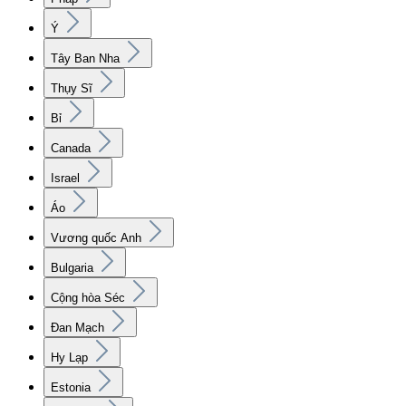
Ý
Tây Ban Nha
Thụy Sĩ
Bỉ
Canada
Israel
Áo
Vương quốc Anh
Bulgaria
Cộng hòa Séc
Đan Mạch
Hy Lạp
Estonia