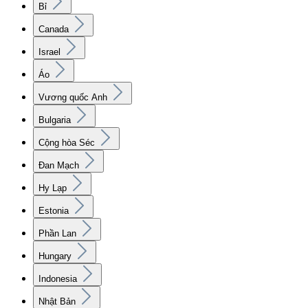
Bỉ
Canada
Israel
Áo
Vương quốc Anh
Bulgaria
Cộng hòa Séc
Đan Mạch
Hy Lạp
Estonia
Phần Lan
Hungary
Indonesia
Nhật Bản