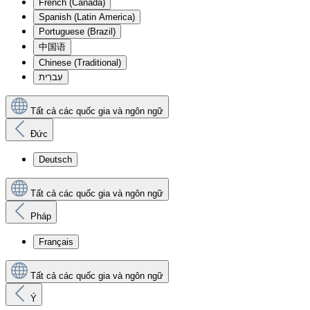
French (Canada)
Spanish (Latin America)
Portuguese (Brazil)
中国语
Chinese (Traditional)
עִברִית
Tất cả các quốc gia và ngôn ngữ
Đức
Deutsch
Tất cả các quốc gia và ngôn ngữ
Pháp
Français
Tất cả các quốc gia và ngôn ngữ
Ý