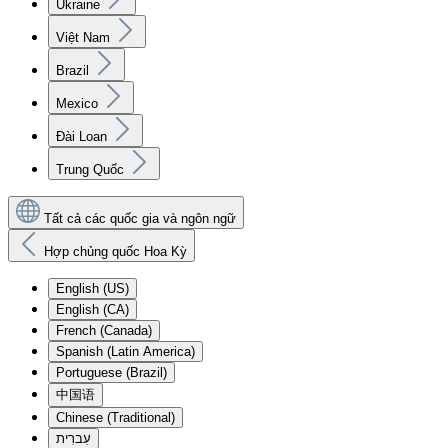
Ukraine
Việt Nam
Brazil
Mexico
Đài Loan
Trung Quốc
Tất cả các quốc gia và ngôn ngữ
Hợp chủng quốc Hoa Kỳ
English (US)
English (CA)
French (Canada)
Spanish (Latin America)
Portuguese (Brazil)
中国语
Chinese (Traditional)
עִברִית