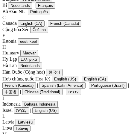
Bỉ
|
Nederlands
Français
Bồ Đào Nha
Português
C
Canada
|
English (CA)
French (Canada)
Cộng hòa Séc
Čeština
E
Estonia
eesti keel
H
Hungary
Magyar
Hy Lạp
Ελληνικά
Hà Lan
Nederlands
Hàn Quốc (Cộng hòa)
한국어
Hợp chủng quốc Hoa Kỳ
|
|
English (US)
English (CA)
|
|
|
French (Canada)
Spanish (Latin America)
Portuguese (Brazil)
|
|
中国语
Chinese (Traditional)
עִברִית
I
Indonesia
Bahasa Indonesia
Israel
|
עִברִית
English (US)
L
Latvia
Latviešu
Litva
lietuvių