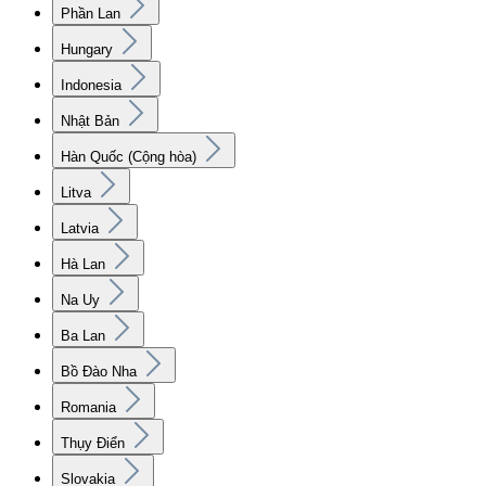
Phần Lan
Hungary
Indonesia
Nhật Bản
Hàn Quốc (Cộng hòa)
Litva
Latvia
Hà Lan
Na Uy
Ba Lan
Bồ Đào Nha
Romania
Thụy Điển
Slovakia