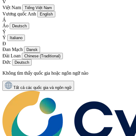
V
Việt Nam
Tiếng Việt Nam
Vương quốc Anh
English
Á
Áo
Deutsch
Ý
Ý
Italiano
Đ
Đan Mạch
Dansk
Đài Loan
Chinese (Traditional)
Đức
Deutsch
Không tìm thấy quốc gia hoặc ngôn ngữ nào
Tất cả các quốc gia và ngôn ngữ