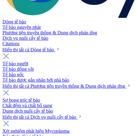
Dòng tế bào
Tế bào nguyên phát
Phương tiện truyền thông & Dung dịch phản ứng
Dịch vụ nuôi cấy tế bào
Citations
Hiển thị tất cả Dòng tế bào
Tế bào người
Tế bào động vật
Tế bào gốc
Tế bào được gắn nhãn bởi nhà báo
Hiển thị tất cả Phương tiện truyền thông & Dung dịch phản ứng
Sự bong tróc tế bào
Chất đệm và chất bổ sung
Dung dịch nuôi cấy tế bào
Hiển thị tất cả Dịch vụ nuôi cấy tế bào
Xét nghiệm phát hiện Mycoplasma