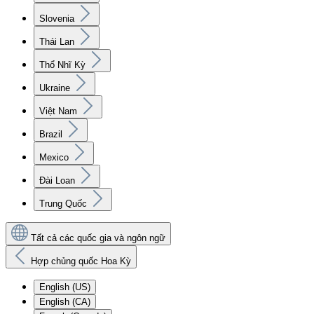
Slovenia
Thái Lan
Thổ Nhĩ Kỳ
Ukraine
Việt Nam
Brazil
Mexico
Đài Loan
Trung Quốc
Tất cả các quốc gia và ngôn ngữ
Hợp chủng quốc Hoa Kỳ
English (US)
English (CA)