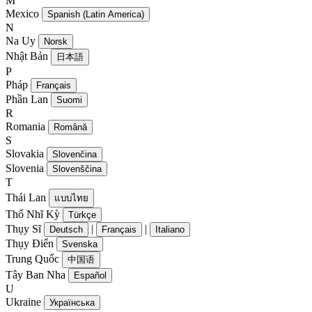
M
Mexico
Spanish (Latin America)
N
Na Uy
Norsk
Nhật Bản
日本語
P
Pháp
Français
Phần Lan
Suomi
R
Romania
Română
S
Slovakia
Slovenčina
Slovenia
Slovenščina
T
Thái Lan
แบบไทย
Thổ Nhĩ Kỳ
Türkçe
Thụy Sĩ
|
|
Deutsch
Français
Italiano
Thụy Điển
Svenska
Trung Quốc
中国语
Tây Ban Nha
Español
U
Ukraine
Українська