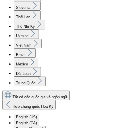
Slovenia
Thái Lan
Thổ Nhĩ Kỳ
Ukraine
Việt Nam
Brazil
Mexico
Đài Loan
Trung Quốc
Tất cả các quốc gia và ngôn ngữ
Hợp chủng quốc Hoa Kỳ
English (US)
English (CA)