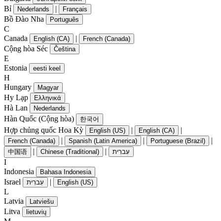
Bỉ
|
Nederlands
Français
Bồ Đào Nha
Português
C
Canada
|
English (CA)
French (Canada)
Cộng hòa Séc
Čeština
E
Estonia
eesti keel
H
Hungary
Magyar
Hy Lạp
Ελληνικά
Hà Lan
Nederlands
Hàn Quốc (Cộng hòa)
한국어
Hợp chủng quốc Hoa Kỳ
|
|
English (US)
English (CA)
|
|
|
French (Canada)
Spanish (Latin America)
Portuguese (Brazil)
|
|
中国语
Chinese (Traditional)
עִברִית
I
Indonesia
Bahasa Indonesia
Israel
|
עִברִית
English (US)
L
Latvia
Latviešu
Litva
lietuvių