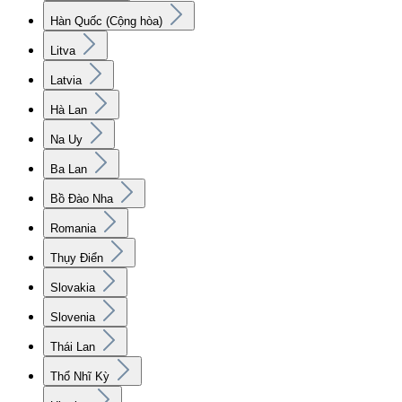
Hàn Quốc (Cộng hòa)
Litva
Latvia
Hà Lan
Na Uy
Ba Lan
Bồ Đào Nha
Romania
Thụy Điển
Slovakia
Slovenia
Thái Lan
Thổ Nhĩ Kỳ