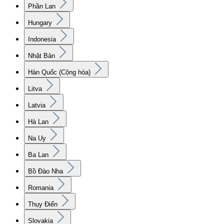
Phần Lan
Hungary
Indonesia
Nhật Bản
Hàn Quốc (Cộng hòa)
Litva
Latvia
Hà Lan
Na Uy
Ba Lan
Bồ Đào Nha
Romania
Thụy Điển
Slovakia