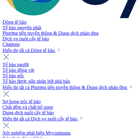
Dòng tế bào
Tế bào nguyên phát
Phương tiện truyền thông & Dung dịch phản ứng
Dịch vụ nuôi cấy tế bào
Citations
Hiển thị tất cả Dòng tế bào
Tế bào người
Tế bào động vật
Tế bào gốc
Tế bào được gắn nhãn bởi nhà báo
Hiển thị tất cả Phương tiện truyền thông & Dung dịch phản ứng
Sự bong tróc tế bào
Chất đệm và chất bổ sung
Dung dịch nuôi cấy tế bào
Hiển thị tất cả Dịch vụ nuôi cấy tế bào
Xét nghiệm phát hiện Mycoplasma