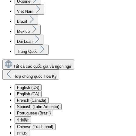
Ukraine
Việt Nam
Brazil
Mexico
Đài Loan
Trung Quốc
Tất cả các quốc gia và ngôn ngữ
Hợp chủng quốc Hoa Kỳ
English (US)
English (CA)
French (Canada)
Spanish (Latin America)
Portuguese (Brazil)
中国语
Chinese (Traditional)
עִברִית