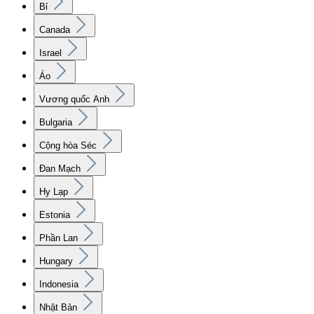
Bỉ
Canada
Israel
Áo
Vương quốc Anh
Bulgaria
Cộng hòa Séc
Đan Mạch
Hy Lạp
Estonia
Phần Lan
Hungary
Indonesia
Nhật Bản