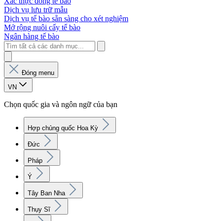
Xác thực dòng tế bào
Dịch vụ lưu trữ mẫu
Dịch vụ tế bào sẵn sàng cho xét nghiệm
Mở rộng nuôi cấy tế bào
Ngân hàng tế bào
Đóng menu
VN
Chọn quốc gia và ngôn ngữ của bạn
Hợp chủng quốc Hoa Kỳ
Đức
Pháp
Ý
Tây Ban Nha
Thụy Sĩ