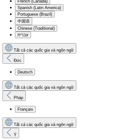
French (Canada)
Spanish (Latin America)
Portuguese (Brazil)
中国语
Chinese (Traditional)
עִברִית
Tất cả các quốc gia và ngôn ngữ
Đức
Deutsch
Tất cả các quốc gia và ngôn ngữ
Pháp
Français
Tất cả các quốc gia và ngôn ngữ
Ý