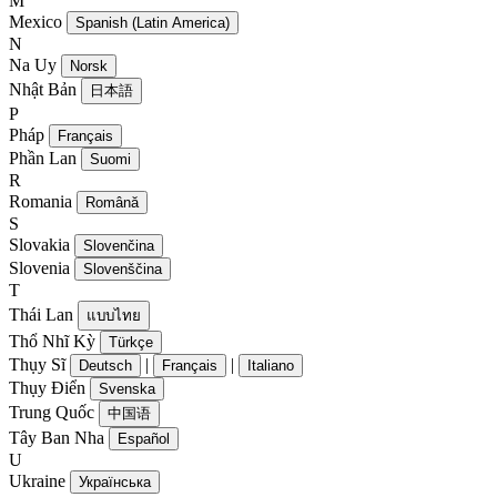
M
Mexico
Spanish (Latin America)
N
Na Uy
Norsk
Nhật Bản
日本語
P
Pháp
Français
Phần Lan
Suomi
R
Romania
Română
S
Slovakia
Slovenčina
Slovenia
Slovenščina
T
Thái Lan
แบบไทย
Thổ Nhĩ Kỳ
Türkçe
Thụy Sĩ
|
|
Deutsch
Français
Italiano
Thụy Điển
Svenska
Trung Quốc
中国语
Tây Ban Nha
Español
U
Ukraine
Українська