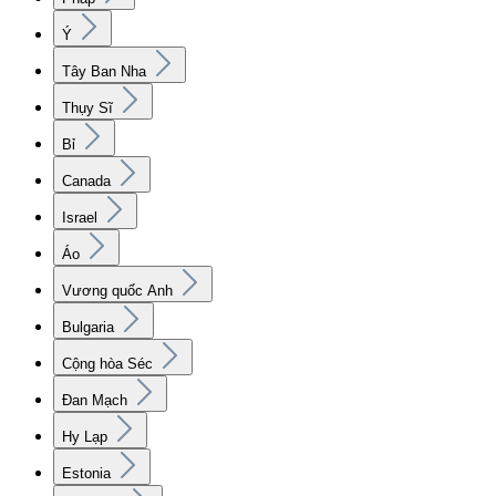
Ý
Tây Ban Nha
Thụy Sĩ
Bỉ
Canada
Israel
Áo
Vương quốc Anh
Bulgaria
Cộng hòa Séc
Đan Mạch
Hy Lạp
Estonia