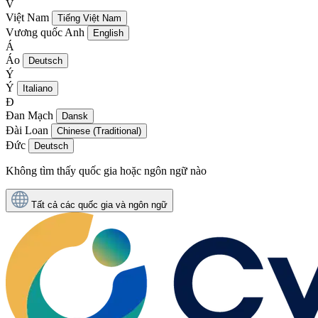
V
Việt Nam
Tiếng Việt Nam
Vương quốc Anh
English
Á
Áo
Deutsch
Ý
Ý
Italiano
Đ
Đan Mạch
Dansk
Đài Loan
Chinese (Traditional)
Đức
Deutsch
Không tìm thấy quốc gia hoặc ngôn ngữ nào
Tất cả các quốc gia và ngôn ngữ