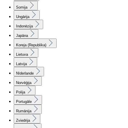
Somija
Ungārija
Indonēzija
Japāna
Koreja (Republika)
Lietuva
Latvija
Nīderlande
Norvēģija
Polija
Portugāle
Rumānija
Zviedrija