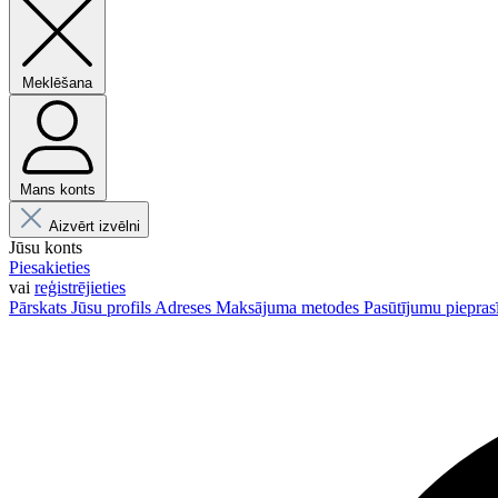
Meklēšana
Mans konts
Aizvērt izvēlni
Jūsu konts
Piesakieties
vai
reģistrējieties
Pārskats
Jūsu profils
Adreses
Maksājuma metodes
Pasūtījumu piepras