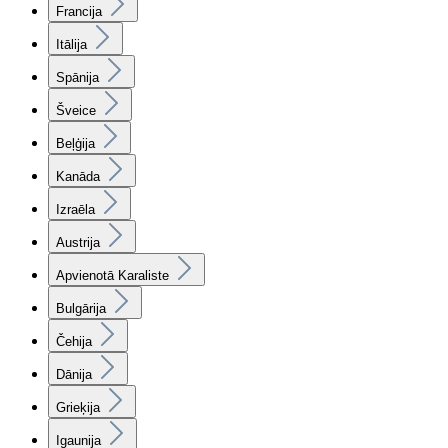
Francija
Itālija
Spānija
Šveice
Beļģija
Kanāda
Izraēla
Austrija
Apvienotā Karaliste
Bulgārija
Čehija
Dānija
Grieķija
Igaunija