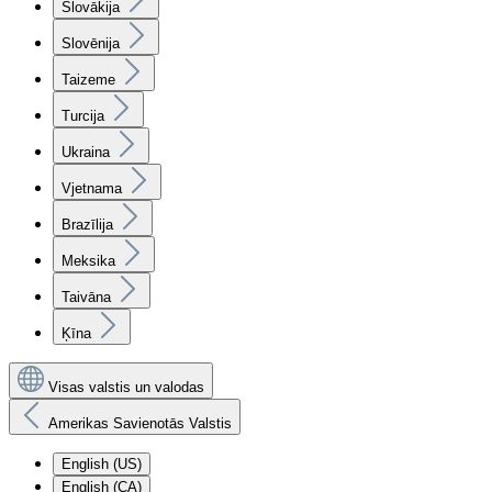
Slovākija
Slovēnija
Taizeme
Turcija
Ukraina
Vjetnama
Brazīlija
Meksika
Taivāna
Ķīna
Visas valstis un valodas
Amerikas Savienotās Valstis
English (US)
English (CA)