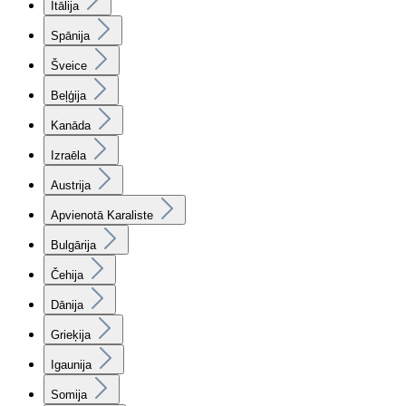
Itālija
Spānija
Šveice
Beļģija
Kanāda
Izraēla
Austrija
Apvienotā Karaliste
Bulgārija
Čehija
Dānija
Grieķija
Igaunija
Somija