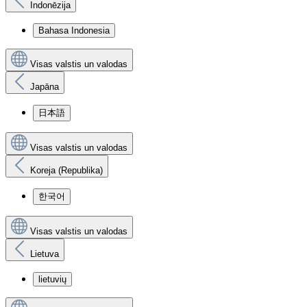
Indonēzija
Bahasa Indonesia
Visas valstis un valodas
Japāna
日本語
Visas valstis un valodas
Koreja (Republika)
한국어
Visas valstis un valodas
Lietuva
lietuvių