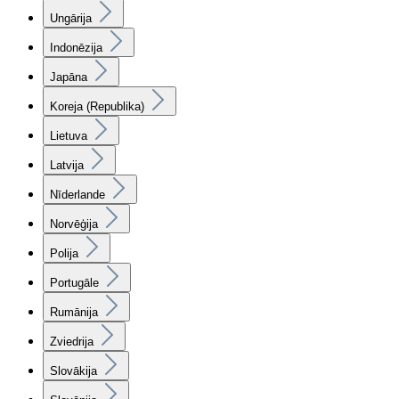
Ungārija
Indonēzija
Japāna
Koreja (Republika)
Lietuva
Latvija
Nīderlande
Norvēģija
Polija
Portugāle
Rumānija
Zviedrija
Slovākija