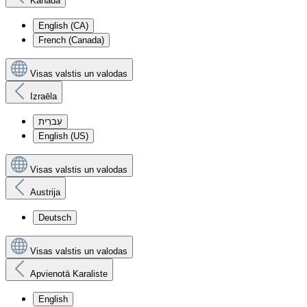
Kanāda
English (CA)
French (Canada)
Visas valstis un valodas
Izraēla
עִברִית
English (US)
Visas valstis un valodas
Austrija
Deutsch
Visas valstis un valodas
Apvienotā Karaliste
English