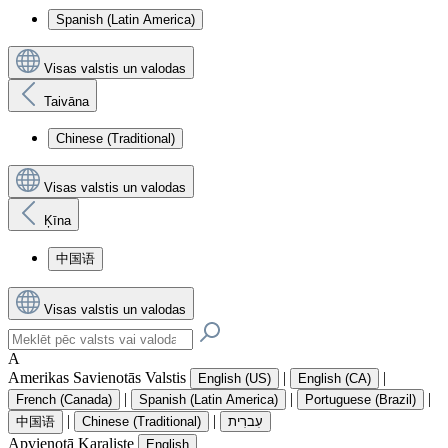
Spanish (Latin America)
Visas valstis un valodas
Taivāna
Chinese (Traditional)
Visas valstis un valodas
Ķīna
中国语
Visas valstis un valodas
A
Amerikas Savienotās Valstis
|
|
English (US)
English (CA)
|
|
|
French (Canada)
Spanish (Latin America)
Portuguese (Brazil)
|
|
中国语
Chinese (Traditional)
עִברִית
Apvienotā Karaliste
English