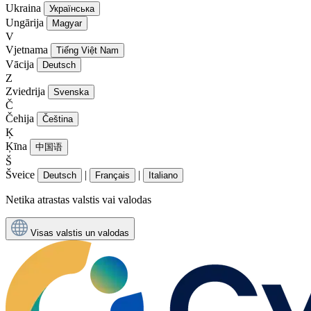
Ukraina
Українська
Ungārija
Magyar
V
Vjetnama
Tiếng Việt Nam
Vācija
Deutsch
Z
Zviedrija
Svenska
Č
Čehija
Čeština
Ķ
Ķīna
中国语
Š
Šveice
|
|
Deutsch
Français
Italiano
Netika atrastas valstis vai valodas
Visas valstis un valodas