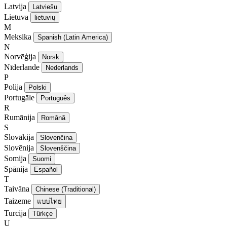
Latvija
Latviešu
Lietuva
lietuvių
M
Meksika
Spanish (Latin America)
N
Norvēģija
Norsk
Nīderlande
Nederlands
P
Polija
Polski
Portugāle
Português
R
Rumānija
Română
S
Slovākija
Slovenčina
Slovēnija
Slovenščina
Somija
Suomi
Spānija
Español
T
Taivāna
Chinese (Traditional)
Taizeme
แบบไทย
Turcija
Türkçe
U