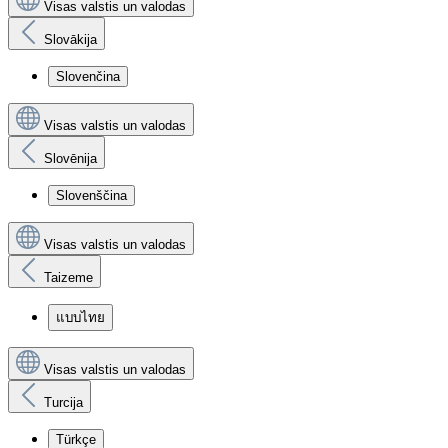
Visas valstis un valodas
Slovākija
Slovenčina
Visas valstis un valodas
Slovēnija
Slovenščina
Visas valstis un valodas
Taizeme
แบบไทย
Visas valstis un valodas
Turcija
Türkçe