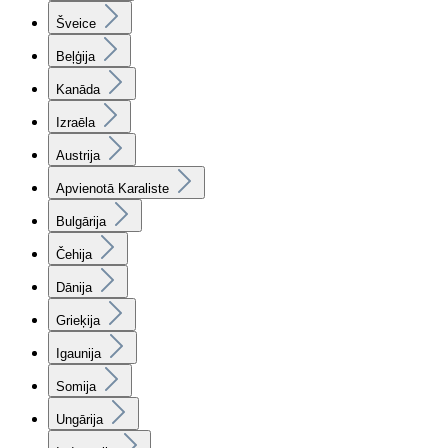
Šveice
Beļģija
Kanāda
Izraēla
Austrija
Apvienotā Karaliste
Bulgārija
Čehija
Dānija
Grieķija
Igaunija
Somija
Ungārija