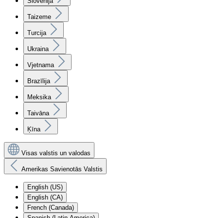
Slovēnija
Taizeme
Turcija
Ukraina
Vjetnama
Brazīlija
Meksika
Taivāna
Ķīna
Visas valstis un valodas
Amerikas Savienotās Valstis
English (US)
English (CA)
French (Canada)
Spanish (Latin America)