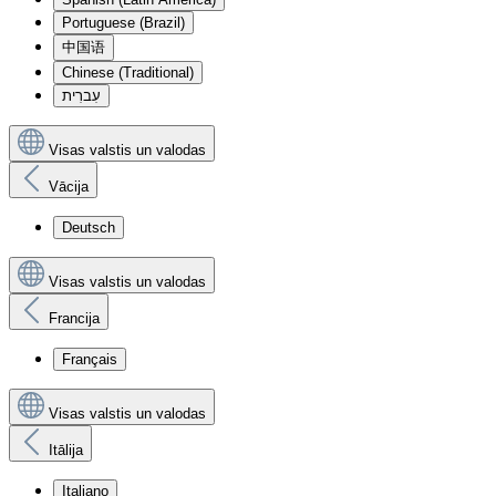
Portuguese (Brazil)
中国语
Chinese (Traditional)
עִברִית
Visas valstis un valodas
Vācija
Deutsch
Visas valstis un valodas
Francija
Français
Visas valstis un valodas
Itālija
Italiano