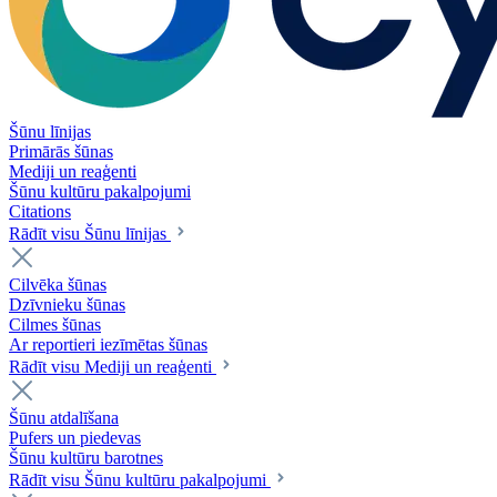
Šūnu līnijas
Primārās šūnas
Mediji un reaģenti
Šūnu kultūru pakalpojumi
Citations
Rādīt visu Šūnu līnijas
Cilvēka šūnas
Dzīvnieku šūnas
Cilmes šūnas
Ar reportieri iezīmētas šūnas
Rādīt visu Mediji un reaģenti
Šūnu atdalīšana
Pufers un piedevas
Šūnu kultūru barotnes
Rādīt visu Šūnu kultūru pakalpojumi