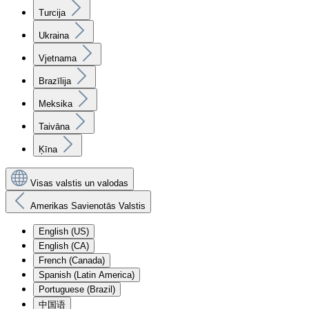
Turcija
Ukraina
Vjetnama
Brazīlija
Meksika
Taivāna
Ķīna
Visas valstis un valodas
Amerikas Savienotās Valstis
English (US)
English (CA)
French (Canada)
Spanish (Latin America)
Portuguese (Brazil)
中国语