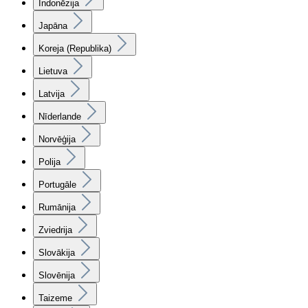
Indonēzija
Japāna
Koreja (Republika)
Lietuva
Latvija
Nīderlande
Norvēģija
Polija
Portugāle
Rumānija
Zviedrija
Slovākija
Slovēnija
Taizeme