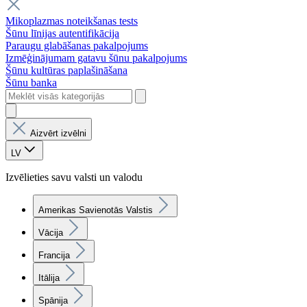
Mikoplazmas noteikšanas tests
Šūnu līnijas autentifikācija
Paraugu glabāšanas pakalpojums
Izmēģinājumam gatavu šūnu pakalpojums
Šūnu kultūras paplašināšana
Šūnu banka
Aizvērt izvēlni
LV
Izvēlieties savu valsti un valodu
Amerikas Savienotās Valstis
Vācija
Francija
Itālija
Spānija