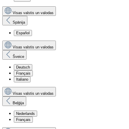
Visas valstis un valodas
Spānija
Español
Visas valstis un valodas
Šveice
Deutsch
Français
Italiano
Visas valstis un valodas
Beļģija
Nederlands
Français