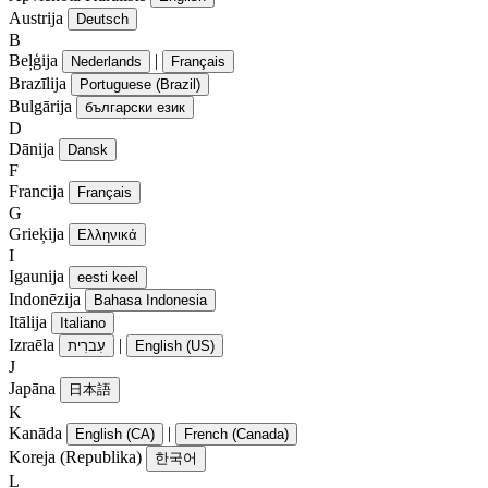
Austrija
Deutsch
B
Beļģija
|
Nederlands
Français
Brazīlija
Portuguese (Brazil)
Bulgārija
български език
D
Dānija
Dansk
F
Francija
Français
G
Grieķija
Ελληνικά
I
Igaunija
eesti keel
Indonēzija
Bahasa Indonesia
Itālija
Italiano
Izraēla
|
עִברִית
English (US)
J
Japāna
日本語
K
Kanāda
|
English (CA)
French (Canada)
Koreja (Republika)
한국어
L