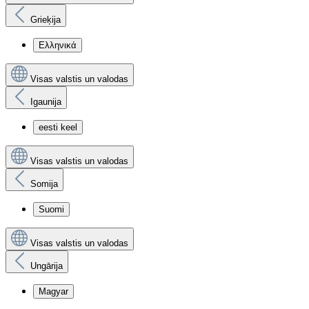
Grieķija
Ελληνικά
Visas valstis un valodas
Igaunija
eesti keel
Visas valstis un valodas
Somija
Suomi
Visas valstis un valodas
Ungārija
Magyar