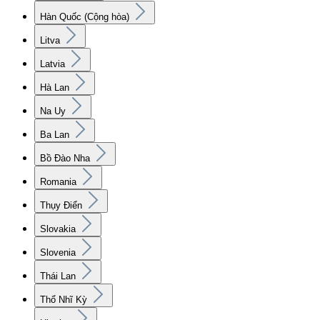
Hàn Quốc (Cộng hòa)
Litva
Latvia
Hà Lan
Na Uy
Ba Lan
Bồ Đào Nha
Romania
Thụy Điển
Slovakia
Slovenia
Thái Lan
Thổ Nhĩ Kỳ