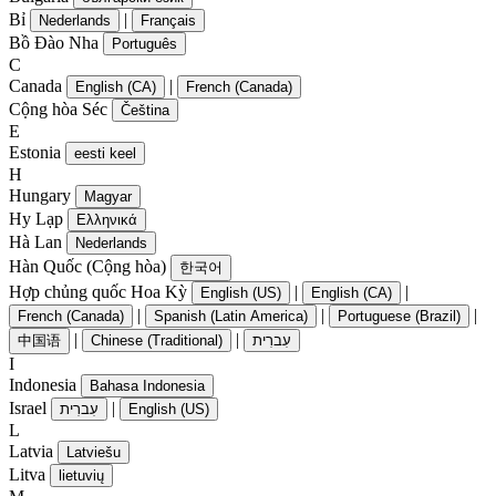
Bỉ
|
Nederlands
Français
Bồ Đào Nha
Português
C
Canada
|
English (CA)
French (Canada)
Cộng hòa Séc
Čeština
E
Estonia
eesti keel
H
Hungary
Magyar
Hy Lạp
Ελληνικά
Hà Lan
Nederlands
Hàn Quốc (Cộng hòa)
한국어
Hợp chủng quốc Hoa Kỳ
|
|
English (US)
English (CA)
|
|
|
French (Canada)
Spanish (Latin America)
Portuguese (Brazil)
|
|
中国语
Chinese (Traditional)
עִברִית
I
Indonesia
Bahasa Indonesia
Israel
|
עִברִית
English (US)
L
Latvia
Latviešu
Litva
lietuvių