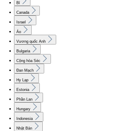
Bỉ
Canada
Israel
Áo
Vương quốc Anh
Bulgaria
Cộng hòa Séc
Đan Mạch
Hy Lạp
Estonia
Phần Lan
Hungary
Indonesia
Nhật Bản