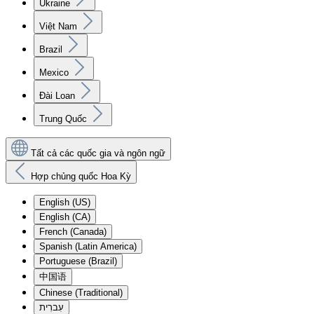
Ukraine
Việt Nam
Brazil
Mexico
Đài Loan
Trung Quốc
Tất cả các quốc gia và ngôn ngữ
Hợp chủng quốc Hoa Kỳ
English (US)
English (CA)
French (Canada)
Spanish (Latin America)
Portuguese (Brazil)
中国语
Chinese (Traditional)
עִברִית