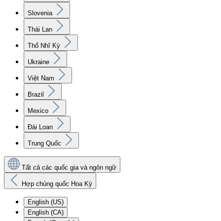
Slovenia
Thái Lan
Thổ Nhĩ Kỳ
Ukraine
Việt Nam
Brazil
Mexico
Đài Loan
Trung Quốc
Tất cả các quốc gia và ngôn ngữ
Hợp chủng quốc Hoa Kỳ
English (US)
English (CA)