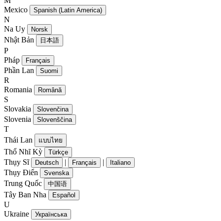
M
Mexico
Spanish (Latin America)
N
Na Uy
Norsk
Nhật Bản
日本語
P
Pháp
Français
Phần Lan
Suomi
R
Romania
Română
S
Slovakia
Slovenčina
Slovenia
Slovenščina
T
Thái Lan
แบบไทย
Thổ Nhĩ Kỳ
Türkçe
Thụy Sĩ
|
|
Deutsch
Français
Italiano
Thụy Điển
Svenska
Trung Quốc
中国语
Tây Ban Nha
Español
U
Ukraine
Українська