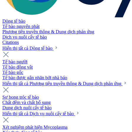
Dòng tế bào
Tế bào nguyên phát
Phương tiện truyền thông & Dung dịch phản ứng
Dịch vụ nuôi cấy tế bào
Citations
Hiển thị tất cả Dòng tế bào
Tế bào người
Tế bào động vật
Tế bào gốc
Tế bào được gắn nhãn bởi nhà báo
Hiển thị tất cả Phương tiện truyền thông & Dung dịch phản ứng
Sự bong tróc tế bào
Chất đệm và chất bổ sung
Dung dịch nuôi cấy tế bào
Hiển thị tất cả Dịch vụ nuôi cấy tế bào
Xét nghiệm phát hiện Mycoplasma