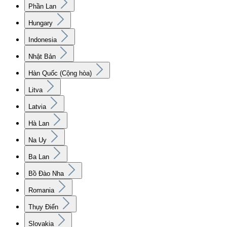
Phần Lan
Hungary
Indonesia
Nhật Bản
Hàn Quốc (Cộng hòa)
Litva
Latvia
Hà Lan
Na Uy
Ba Lan
Bồ Đào Nha
Romania
Thụy Điển
Slovakia