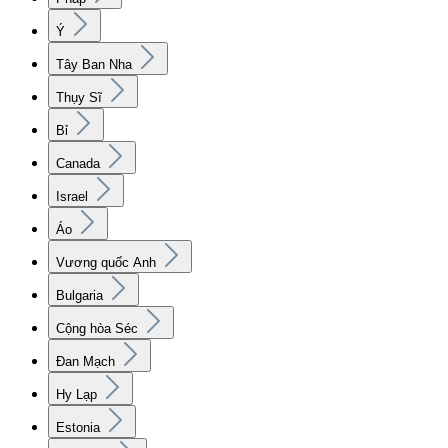
Ý
Tây Ban Nha
Thụy Sĩ
Bỉ
Canada
Israel
Áo
Vương quốc Anh
Bulgaria
Cộng hòa Séc
Đan Mạch
Hy Lạp
Estonia