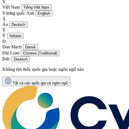
V
Việt Nam
Tiếng Việt Nam
Vương quốc Anh
English
Á
Áo
Deutsch
Ý
Ý
Italiano
Đ
Đan Mạch
Dansk
Đài Loan
Chinese (Traditional)
Đức
Deutsch
Không tìm thấy quốc gia hoặc ngôn ngữ nào
Tất cả các quốc gia và ngôn ngữ