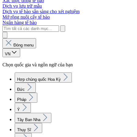
Xác thực dòng tế bào
Dịch vụ lưu trữ mẫu
Dịch vụ tế bào sẵn sàng cho xét nghiệm
Mở rộng nuôi cấy tế bào
Ngân hàng tế bào
Đóng menu
VN
Chọn quốc gia và ngôn ngữ của bạn
Hợp chủng quốc Hoa Kỳ
Đức
Pháp
Ý
Tây Ban Nha
Thụy Sĩ