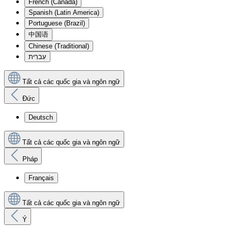
French (Canada)
Spanish (Latin America)
Portuguese (Brazil)
中国语
Chinese (Traditional)
עִברִית
Tất cả các quốc gia và ngôn ngữ
Đức
Deutsch
Tất cả các quốc gia và ngôn ngữ
Pháp
Français
Tất cả các quốc gia và ngôn ngữ
Ý