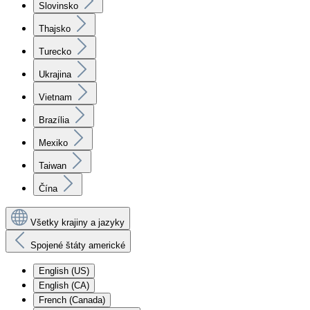
Slovinsko
Thajsko
Turecko
Ukrajina
Vietnam
Brazília
Mexiko
Taiwan
Čína
Všetky krajiny a jazyky
Spojené štáty americké
English (US)
English (CA)
French (Canada)