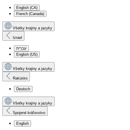
English (CA)
French (Canada)
Všetky krajiny a jazyky
Izrael
עִברִית
English (US)
Všetky krajiny a jazyky
Rakúsko
Deutsch
Všetky krajiny a jazyky
Spojené kráľovstvo
English