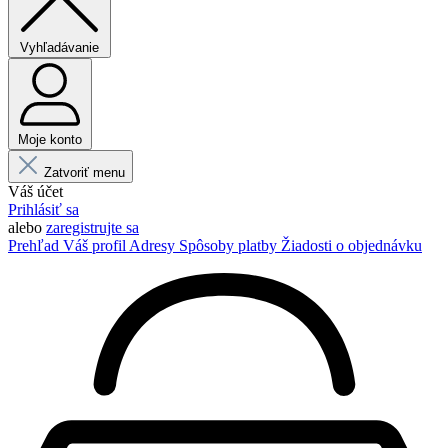
Vyhľadávanie
Moje konto
Zatvoriť menu
Váš účet
Prihlásiť sa
alebo
zaregistrujte sa
Prehľad
Váš profil
Adresy
Spôsoby platby
Žiadosti o objednávku