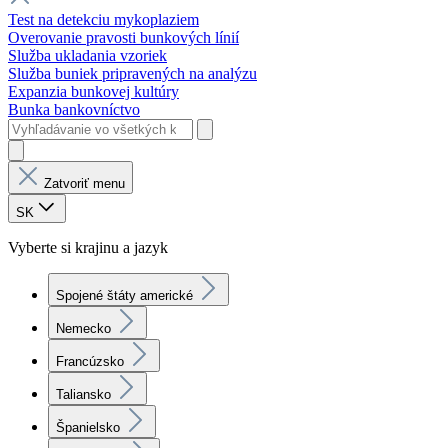
Test na detekciu mykoplaziem
Overovanie pravosti bunkových línií
Služba ukladania vzoriek
Služba buniek pripravených na analýzu
Expanzia bunkovej kultúry
Bunka bankovníctvo
Zatvoriť menu
SK
Vyberte si krajinu a jazyk
Spojené štáty americké
Nemecko
Francúzsko
Taliansko
Španielsko