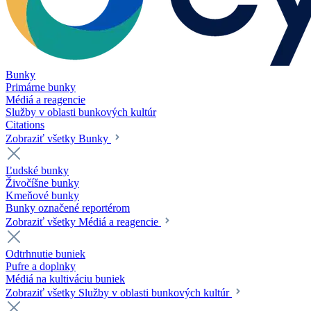
Bunky
Primárne bunky
Médiá a reagencie
Služby v oblasti bunkových kultúr
Citations
Zobraziť všetky Bunky
Ľudské bunky
Živočíšne bunky
Kmeňové bunky
Bunky označené reportérom
Zobraziť všetky Médiá a reagencie
Odtrhnutie buniek
Pufre a doplnky
Médiá na kultiváciu buniek
Zobraziť všetky Služby v oblasti bunkových kultúr