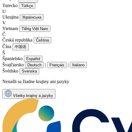
Turecko
Türkçe
U
Ukrajina
Українська
V
Vietnam
Tiếng Việt Nam
Č
Česká republika
Čeština
Čína
中国语
Š
Španielsko
Español
Švajčiarsko
|
|
Deutsch
Français
Italiano
Švédsko
Svenska
Nenašli sa žiadne krajiny ani jazyky
Všetky krajiny a jazyky