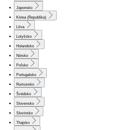
Japonsko
Kórea (Republika)
Litva
Lotyšsko
Holandsko
Nórsko
Poľsko
Portugalsko
Rumunsko
Švédsko
Slovensko
Slovinsko
Thajsko