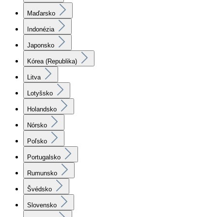
Maďarsko
Indonézia
Japonsko
Kórea (Republika)
Litva
Lotyšsko
Holandsko
Nórsko
Poľsko
Portugalsko
Rumunsko
Švédsko
Slovensko