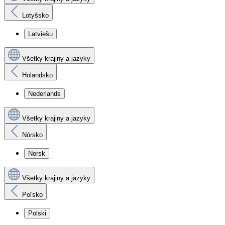
Lotyšsko
Latviešu
Všetky krajiny a jazyky
Holandsko
Nederlands
Všetky krajiny a jazyky
Nórsko
Norsk
Všetky krajiny a jazyky
Poľsko
Polski