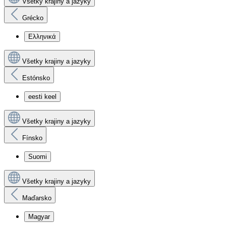
Všetky krajiny a jazyky
Grécko
Ελληνικά
Všetky krajiny a jazyky
Estónsko
eesti keel
Všetky krajiny a jazyky
Fínsko
Suomi
Všetky krajiny a jazyky
Maďarsko
Magyar