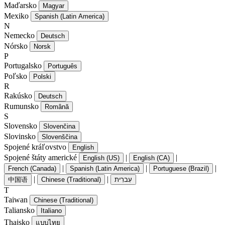
Maďarsko
Magyar
Mexiko
Spanish (Latin America)
N
Nemecko
Deutsch
Nórsko
Norsk
P
Portugalsko
Português
Poľsko
Polski
R
Rakúsko
Deutsch
Rumunsko
Română
S
Slovensko
Slovenčina
Slovinsko
Slovenščina
Spojené kráľovstvo
English
Spojené štáty americké
|
|
English (US)
English (CA)
|
|
|
French (Canada)
Spanish (Latin America)
Portuguese (Brazil)
|
|
中国语
Chinese (Traditional)
עִברִית
T
Taiwan
Chinese (Traditional)
Taliansko
Italiano
Thajsko
แบบไทย