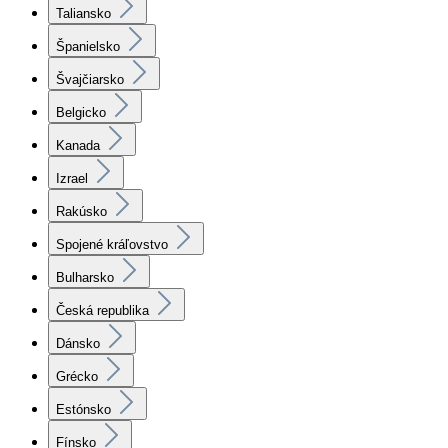
Taliansko
Španielsko
Švajčiarsko
Belgicko
Kanada
Izrael
Rakúsko
Spojené kráľovstvo
Bulharsko
Česká republika
Dánsko
Grécko
Estónsko
Fínsko