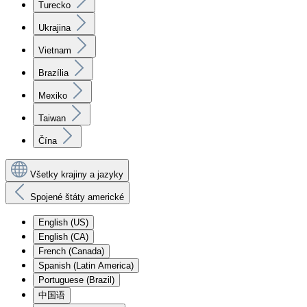
Turecko
Ukrajina
Vietnam
Brazília
Mexiko
Taiwan
Čína
Všetky krajiny a jazyky
Spojené štáty americké
English (US)
English (CA)
French (Canada)
Spanish (Latin America)
Portuguese (Brazil)
中国语