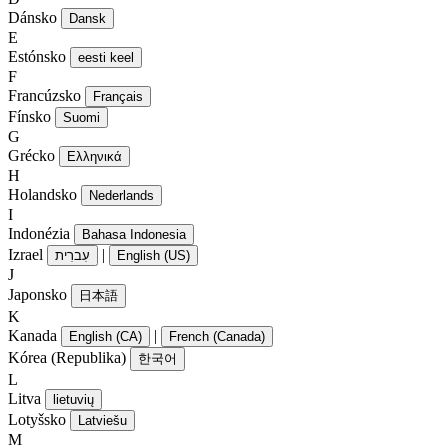
Dánsko
Dansk
E
Estónsko
eesti keel
F
Francúzsko
Français
Fínsko
Suomi
G
Grécko
Ελληνικά
H
Holandsko
Nederlands
I
Indonézia
Bahasa Indonesia
Izrael
|
עִברִית
English (US)
J
Japonsko
日本語
K
Kanada
|
English (CA)
French (Canada)
Kórea (Republika)
한국어
L
Litva
lietuvių
Lotyšsko
Latviešu
M