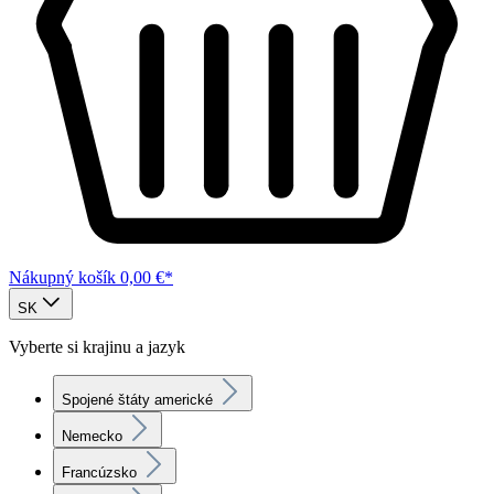
Nákupný košík
0,00 €*
SK
Vyberte si krajinu a jazyk
Spojené štáty americké
Nemecko
Francúzsko