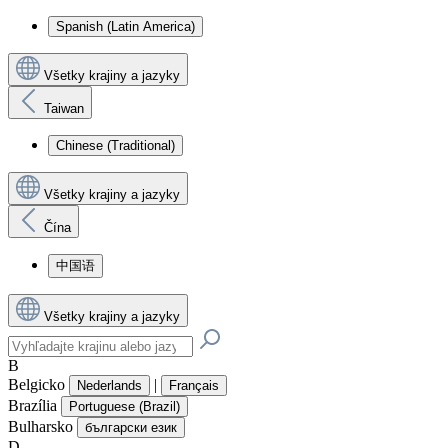
Spanish (Latin America)
Všetky krajiny a jazyky
Taiwan
Chinese (Traditional)
Všetky krajiny a jazyky
Čína
中国语
Všetky krajiny a jazyky
B
Belgicko
|
Nederlands
Français
Brazília
Portuguese (Brazil)
Bulharsko
български език
D