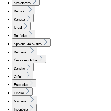
Švajčiarsko
Belgicko
Kanada
Izrael
Rakúsko
Spojené kráľovstvo
Bulharsko
Česká republika
Dánsko
Grécko
Estónsko
Fínsko
Maďarsko
Indonézia