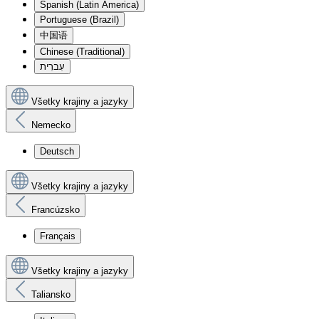
Spanish (Latin America)
Portuguese (Brazil)
中国语
Chinese (Traditional)
עִברִית
Všetky krajiny a jazyky
Nemecko
Deutsch
Všetky krajiny a jazyky
Francúzsko
Français
Všetky krajiny a jazyky
Taliansko