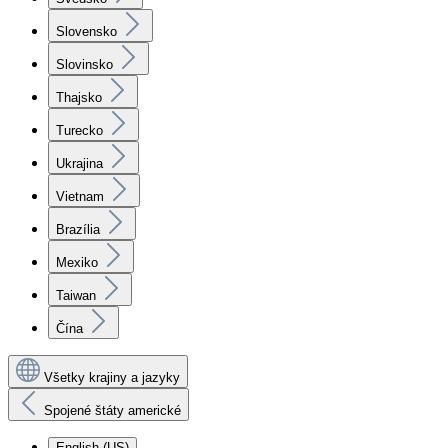
Slovensko
Slovinsko
Thajsko
Turecko
Ukrajina
Vietnam
Brazília
Mexiko
Taiwan
Čína
Všetky krajiny a jazyky
Spojené štáty americké
English (US)