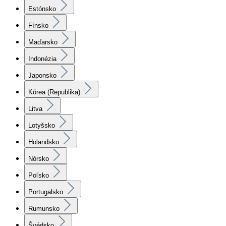
Estónsko
Fínsko
Maďarsko
Indonézia
Japonsko
Kórea (Republika)
Litva
Lotyšsko
Holandsko
Nórsko
Poľsko
Portugalsko
Rumunsko
Švédsko