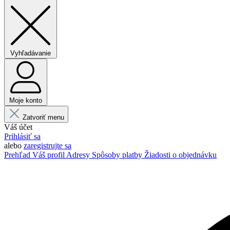
Vyhľadávanie
Moje konto
Zatvoriť menu
Váš účet
Prihlásiť sa
alebo
zaregistrujte sa
Prehľad
Váš profil
Adresy
Spôsoby platby
Žiadosti o objednávku