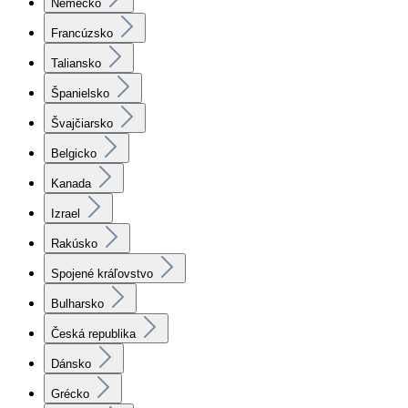
Nemecko
Francúzsko
Taliansko
Španielsko
Švajčiarsko
Belgicko
Kanada
Izrael
Rakúsko
Spojené kráľovstvo
Bulharsko
Česká republika
Dánsko
Grécko