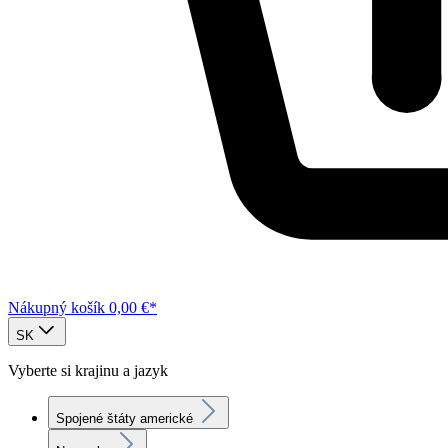
Nákupný košík
0,00 €*
SK
Vyberte si krajinu a jazyk
Spojené štáty americké