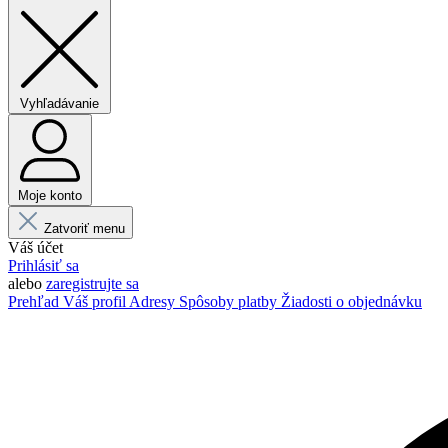
Vyhľadávanie
Moje konto
Zatvoriť menu
Váš účet
Prihlásiť sa
alebo
zaregistrujte sa
Prehľad
Váš profil
Adresy
Spôsoby platby
Žiadosti o objednávku