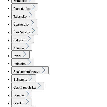
Nemecko
Francúzsko
Taliansko
Španielsko
Švajčiarsko
Belgicko
Kanada
Izrael
Rakúsko
Spojené kráľovstvo
Bulharsko
Česká republika
Dánsko
Grécko