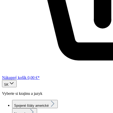
Nákupný košík
0,00 €*
SK
Vyberte si krajinu a jazyk
Spojené štáty americké