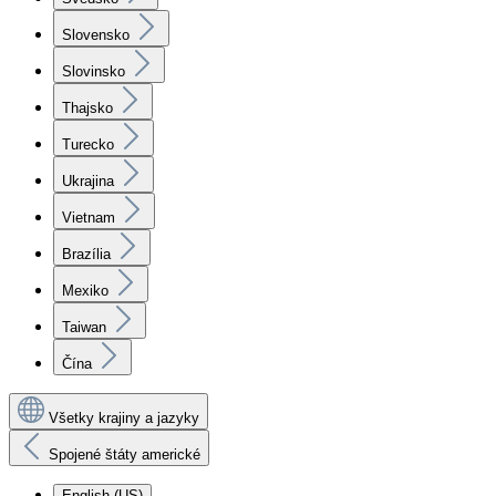
Slovensko
Slovinsko
Thajsko
Turecko
Ukrajina
Vietnam
Brazília
Mexiko
Taiwan
Čína
Všetky krajiny a jazyky
Spojené štáty americké
English (US)