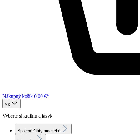
Nákupný košík
0,00 €*
SK
Vyberte si krajinu a jazyk
Spojené štáty americké