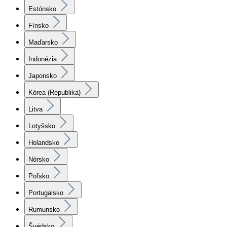
Estónsko
Fínsko
Maďarsko
Indonézia
Japonsko
Kórea (Republika)
Litva
Lotyšsko
Holandsko
Nórsko
Poľsko
Portugalsko
Rumunsko
Švédsko