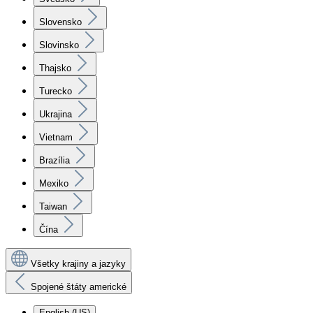
Slovensko
Slovinsko
Thajsko
Turecko
Ukrajina
Vietnam
Brazília
Mexiko
Taiwan
Čína
Všetky krajiny a jazyky
Spojené štáty americké
English (US)