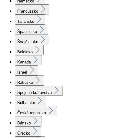
Nemecko
Francúzsko
Taliansko
Španielsko
Švajčiarsko
Belgicko
Kanada
Izrael
Rakúsko
Spojené kráľovstvo
Bulharsko
Česká republika
Dánsko
Grécko