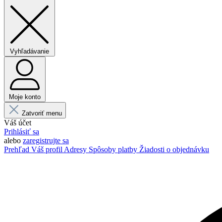
Vyhľadávanie
Moje konto
Zatvoriť menu
Váš účet
Prihlásiť sa
alebo
zaregistrujte sa
Prehľad
Váš profil
Adresy
Spôsoby platby
Žiadosti o objednávku