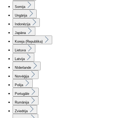
Somija
Ungārija
Indonēzija
Japāna
Koreja (Republika)
Lietuva
Latvija
Nīderlande
Norvēģija
Polija
Portugāle
Rumānija
Zviedrija