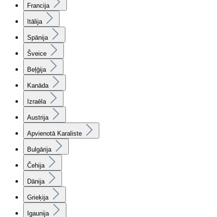
Francija
Itālija
Spānija
Šveice
Beļģija
Kanāda
Izraēla
Austrija
Apvienotā Karaliste
Bulgārija
Čehija
Dānija
Grieķija
Igaunija