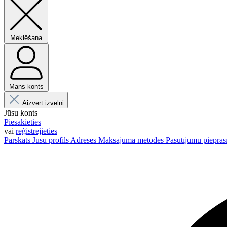
Meklēšana
Mans konts
Aizvērt izvēlni
Jūsu konts
Piesakieties
vai
reģistrējieties
Pārskats
Jūsu profils
Adreses
Maksājuma metodes
Pasūtījumu piepras