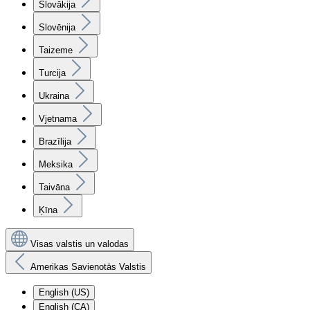
Slovākija
Slovēnija
Taizeme
Turcija
Ukraina
Vjetnama
Brazīlija
Meksika
Taivāna
Ķīna
Visas valstis un valodas
Amerikas Savienotās Valstis
English (US)
English (CA)