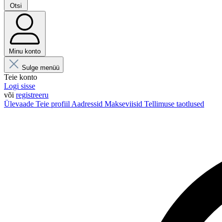
Otsi
Minu konto
Sulge menüü
Teie konto
Logi sisse
või
registreeru
Ülevaade
Teie profiil
Aadressid
Makseviisid
Tellimuse taotlused