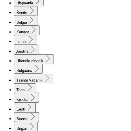
Hispaania
Šveits
Belgia
Kanada
Iisrael
Austria
Ühendkuningriik
Bulgaaria
Tšehhi Vabariik
Taani
Kreeka
Eesti
Soome
Ungari