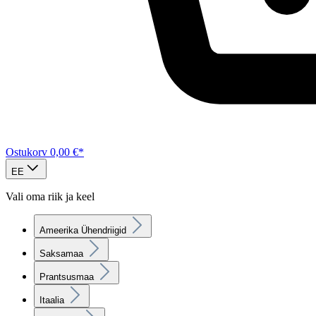
Ostukorv
0,00 €*
EE
Vali oma riik ja keel
Ameerika Ühendriigid
Saksamaa
Prantsusmaa
Itaalia