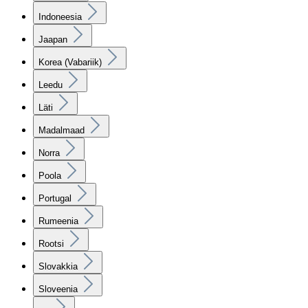
Indoneesia
Jaapan
Korea (Vabariik)
Leedu
Läti
Madalmaad
Norra
Poola
Portugal
Rumeenia
Rootsi
Slovakkia
Sloveenia