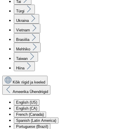
Tai
Türgi
Ukraina
Vietnam
Brasiilia
Mehhiko
Taiwan
Hiina
Kõik riigid ja keeled
Ameerika Ühendriigid
English (US)
English (CA)
French (Canada)
Spanish (Latin America)
Portuguese (Brazil)