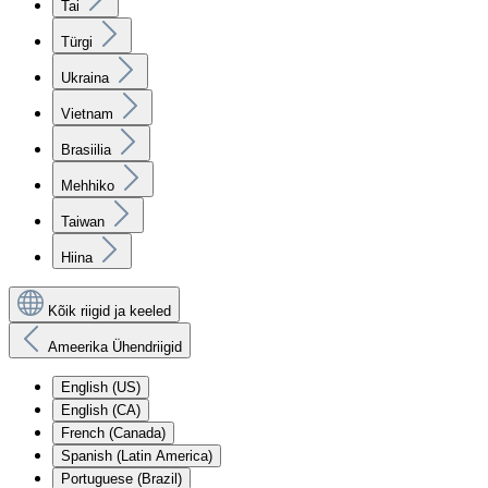
Tai
Türgi
Ukraina
Vietnam
Brasiilia
Mehhiko
Taiwan
Hiina
Kõik riigid ja keeled
Ameerika Ühendriigid
English (US)
English (CA)
French (Canada)
Spanish (Latin America)
Portuguese (Brazil)