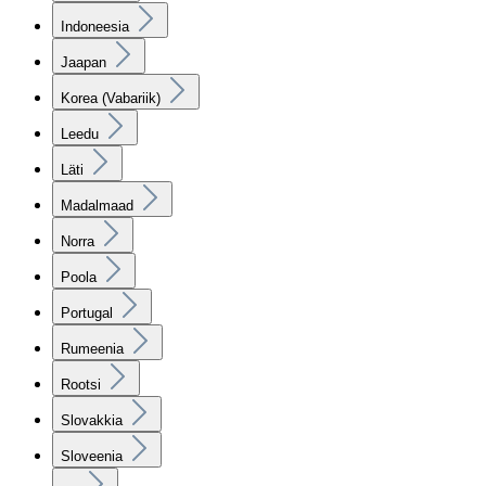
Indoneesia
Jaapan
Korea (Vabariik)
Leedu
Läti
Madalmaad
Norra
Poola
Portugal
Rumeenia
Rootsi
Slovakkia
Sloveenia