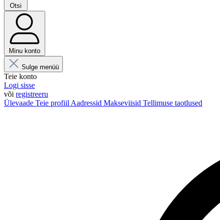
Otsi
Minu konto
Sulge menüü
Teie konto
Logi sisse
või
registreeru
Ülevaade
Teie profiil
Aadressid
Makseviisid
Tellimuse taotlused