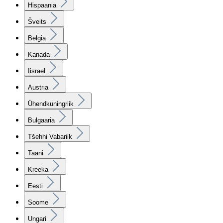
Hispaania
Šveits
Belgia
Kanada
Iisrael
Austria
Ühendkuningriik
Bulgaaria
Tšehhi Vabariik
Taani
Kreeka
Eesti
Soome
Ungari