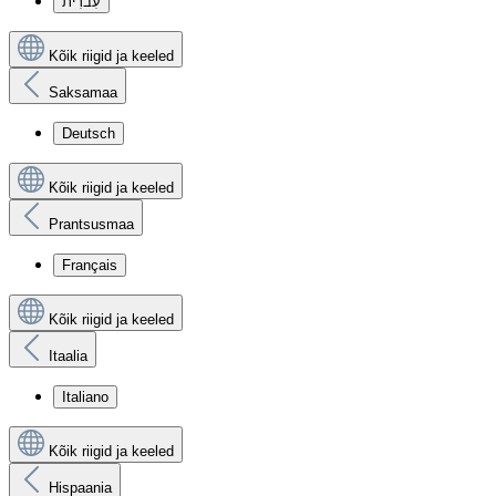
עִברִית
Kõik riigid ja keeled
Saksamaa
Deutsch
Kõik riigid ja keeled
Prantsusmaa
Français
Kõik riigid ja keeled
Itaalia
Italiano
Kõik riigid ja keeled
Hispaania