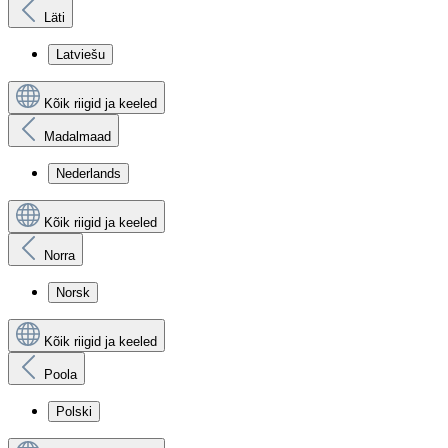
Läti
Latviešu
Kõik riigid ja keeled
Madalmaad
Nederlands
Kõik riigid ja keeled
Norra
Norsk
Kõik riigid ja keeled
Poola
Polski