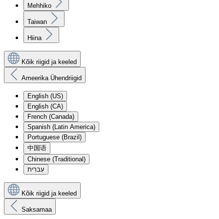
Mehhiko
Taiwan
Hiina
Kõik riigid ja keeled
Ameerika Ühendriigid
English (US)
English (CA)
French (Canada)
Spanish (Latin America)
Portuguese (Brazil)
中国语
Chinese (Traditional)
עִברִית
Kõik riigid ja keeled
Saksamaa