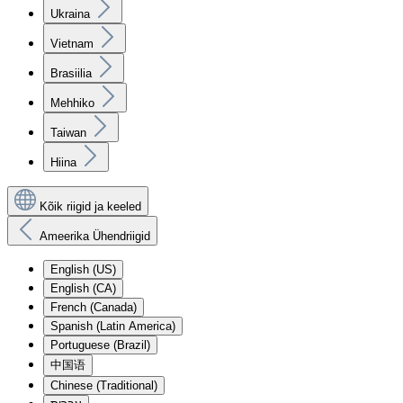
Ukraina
Vietnam
Brasiilia
Mehhiko
Taiwan
Hiina
Kõik riigid ja keeled
Ameerika Ühendriigid
English (US)
English (CA)
French (Canada)
Spanish (Latin America)
Portuguese (Brazil)
中国语
Chinese (Traditional)