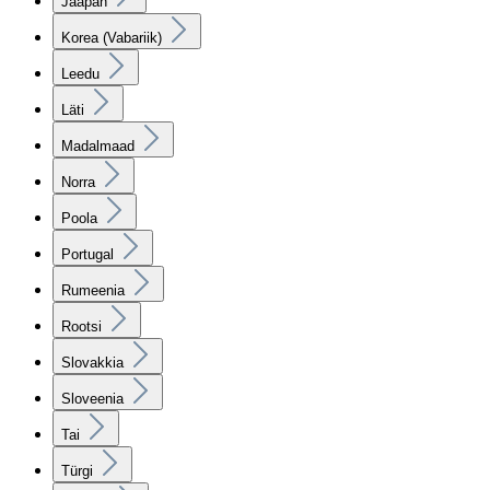
Jaapan
Korea (Vabariik)
Leedu
Läti
Madalmaad
Norra
Poola
Portugal
Rumeenia
Rootsi
Slovakkia
Sloveenia
Tai
Türgi