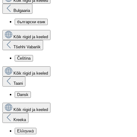
Kõik riigid ja keeled
Bulgaaria
български език
Kõik riigid ja keeled
Tšehhi Vabariik
Čeština
Kõik riigid ja keeled
Taani
Dansk
Kõik riigid ja keeled
Kreeka
Ελληνικά