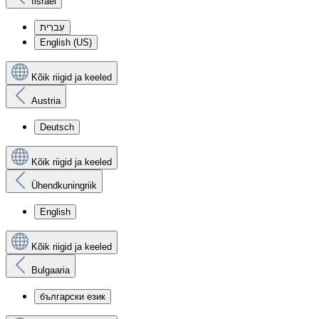
Iisrael
עִברִית
English (US)
Kõik riigid ja keeled
Austria
Deutsch
Kõik riigid ja keeled
Ühendkuningriik
English
Kõik riigid ja keeled
Bulgaaria
български език