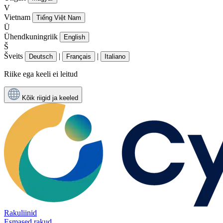
V
Vietnam
Tiếng Việt Nam
Ü
Ühendkuningriik
English
Š
Šveits
|
|
Deutsch
Français
Italiano
Riike ega keeli ei leitud
Kõik riigid ja keeled
Rakuliinid
Esmased rakud