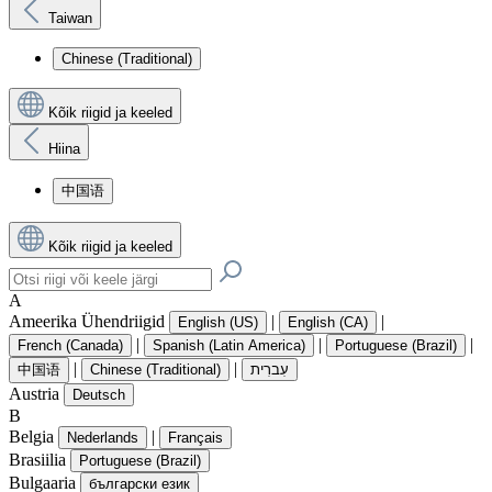
Taiwan
Chinese (Traditional)
Kõik riigid ja keeled
Hiina
中国语
Kõik riigid ja keeled
A
Ameerika Ühendriigid
|
|
English (US)
English (CA)
|
|
|
French (Canada)
Spanish (Latin America)
Portuguese (Brazil)
|
|
中国语
Chinese (Traditional)
עִברִית
Austria
Deutsch
B
Belgia
|
Nederlands
Français
Brasiilia
Portuguese (Brazil)
Bulgaaria
български език