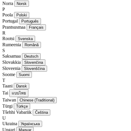
Norra
Norsk
P
Poola
Polski
Portugal
Português
Prantsusmaa
Français
R
Rootsi
Svenska
Rumeenia
Română
S
Saksamaa
Deutsch
Slovakkia
Slovenčina
Sloveenia
Slovenščina
Soome
Suomi
T
Taani
Dansk
Tai
แบบไทย
Taiwan
Chinese (Traditional)
Türgi
Türkçe
Tšehhi Vabariik
Čeština
U
Ukraina
Українська
Ungari
Magyar