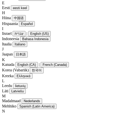
E
Eesti
eesti keel
H
Hiina
中国语
Hispaania
Español
I
Iisrael
|
עִברִית
English (US)
Indoneesia
Bahasa Indonesia
Itaalia
Italiano
J
Jaapan
日本語
K
Kanada
|
English (CA)
French (Canada)
Korea (Vabariik)
한국어
Kreeka
Ελληνικά
L
Leedu
lietuvių
Läti
Latviešu
M
Madalmaad
Nederlands
Mehhiko
Spanish (Latin America)
N