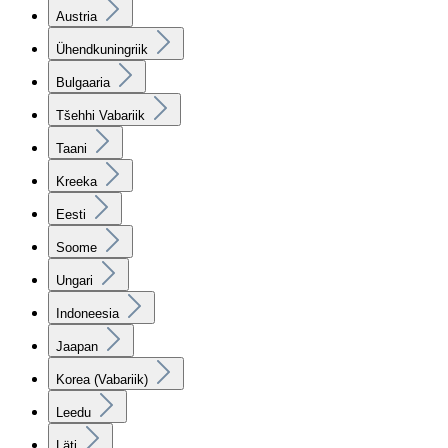
Austria
Ühendkuningriik
Bulgaaria
Tšehhi Vabariik
Taani
Kreeka
Eesti
Soome
Ungari
Indoneesia
Jaapan
Korea (Vabariik)
Leedu
Läti