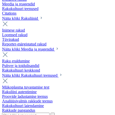
Meedia ja reagendid
Rakukultuuri teenused
Citations
Näita kõiki Rakuliinid
Inimese rakud
Loomsed rakud
Tüvirakud
Reporter-märgistatud rakud
Näita kõiki Meedia ja reagendid
Raku eraldumine
Puhver ja toidulisandid
Rakukultuuri keskkond
Näita kõiki Rakukultuuri teenused
Mükoplasma tuvastamise test
Rakuliini autentimine
Proovide ladustamise teenus
Analüüsivalmis rakkude teenus
Rakukultuuri laiendamine
Rakkude pangandus