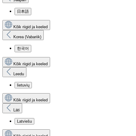
日本語
Kõik riigid ja keeled
Korea (Vabariik)
한국어
Kõik riigid ja keeled
Leedu
lietuvių
Kõik riigid ja keeled
Läti
Latviešu