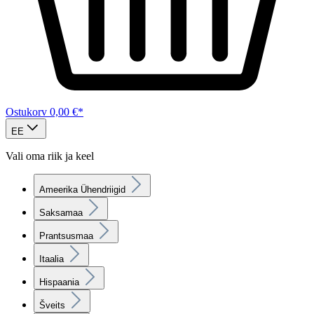
Ostukorv
0,00 €*
EE
Vali oma riik ja keel
Ameerika Ühendriigid
Saksamaa
Prantsusmaa
Itaalia
Hispaania
Šveits