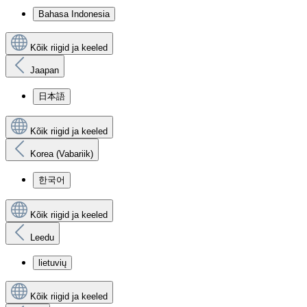
Bahasa Indonesia
Kõik riigid ja keeled
Jaapan
日本語
Kõik riigid ja keeled
Korea (Vabariik)
한국어
Kõik riigid ja keeled
Leedu
lietuvių
Kõik riigid ja keeled