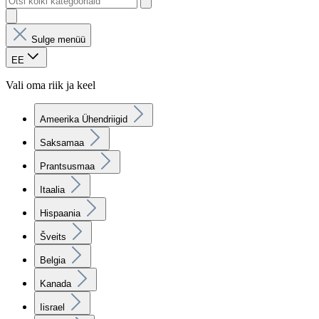
Sulge menüü
EE
Vali oma riik ja keel
Ameerika Ühendriigid
Saksamaa
Prantsusmaa
Itaalia
Hispaania
Šveits
Belgia
Kanada
Iisrael