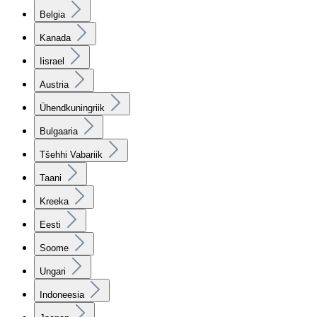
Belgia
Kanada
Iisrael
Austria
Ühendkuningriik
Bulgaaria
Tšehhi Vabariik
Taani
Kreeka
Eesti
Soome
Ungari
Indoneesia