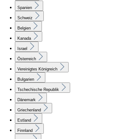
Spanien
Schweiz
Belgien
Kanada
Israel
Österreich
Vereinigtes Königreich
Bulgarien
Tschechische Republik
Dänemark
Griechenland
Estland
Finnland