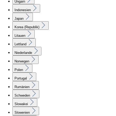
Ungarn
Indonesien
Japan
Korea (Republik)
Litauen
Lettland
Niederlande
Norwegen
Polen
Portugal
Rumänien
Schweden
Slowakei
Slowenien