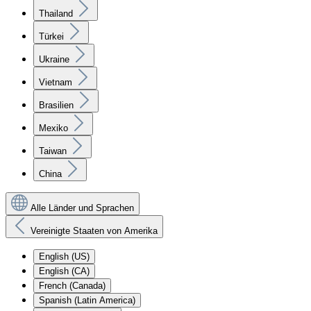
Thailand
Türkei
Ukraine
Vietnam
Brasilien
Mexiko
Taiwan
China
Alle Länder und Sprachen
Vereinigte Staaten von Amerika
English (US)
English (CA)
French (Canada)
Spanish (Latin America)