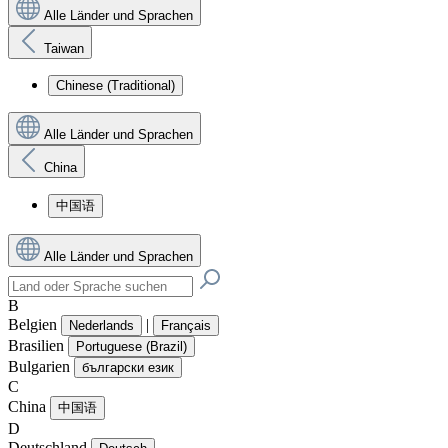
Alle Länder und Sprachen
Taiwan
Chinese (Traditional)
Alle Länder und Sprachen
China
中国语
Alle Länder und Sprachen
B
Belgien
|
Nederlands
Français
Brasilien
Portuguese (Brazil)
Bulgarien
български език
C
China
中国语
D
Deutschland