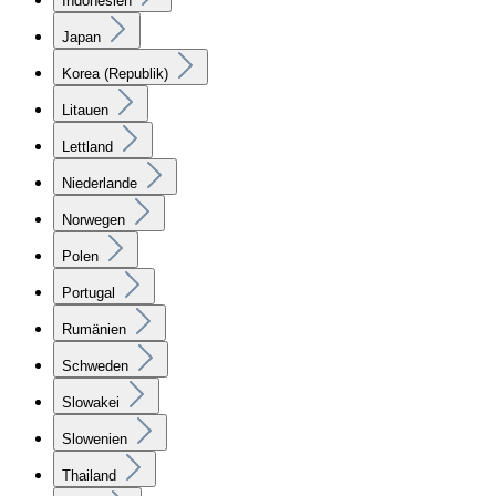
Indonesien
Japan
Korea (Republik)
Litauen
Lettland
Niederlande
Norwegen
Polen
Portugal
Rumänien
Schweden
Slowakei
Slowenien
Thailand