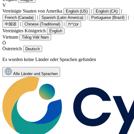
V
Vereinigte Staaten von Amerika
|
|
English (US)
English (CA)
|
|
|
French (Canada)
Spanish (Latin America)
Portuguese (Brazil)
|
|
中国语
Chinese (Traditional)
עִברִית
Vereinigtes Königreich
English
Vietnam
Tiếng Việt Nam
Ö
Österreich
Deutsch
Es wurden keine Länder oder Sprachen gefunden
Alle Länder und Sprachen