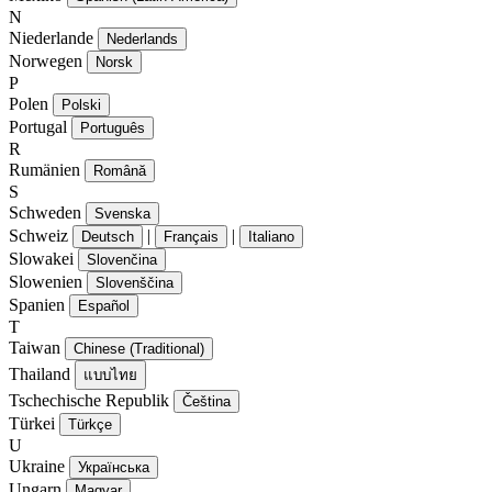
N
Niederlande
Nederlands
Norwegen
Norsk
P
Polen
Polski
Portugal
Português
R
Rumänien
Română
S
Schweden
Svenska
Schweiz
|
|
Deutsch
Français
Italiano
Slowakei
Slovenčina
Slowenien
Slovenščina
Spanien
Español
T
Taiwan
Chinese (Traditional)
Thailand
แบบไทย
Tschechische Republik
Čeština
Türkei
Türkçe
U
Ukraine
Українська
Ungarn
Magyar