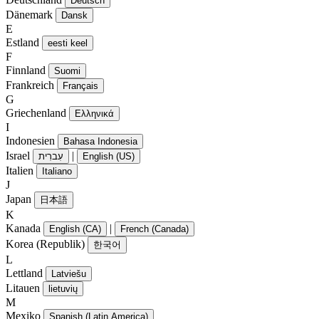
Deutsch
Dänemark
Dansk
E
Estland
eesti keel
F
Finnland
Suomi
Frankreich
Français
G
Griechenland
Ελληνικά
I
Indonesien
Bahasa Indonesia
Israel
|
עִברִית
English (US)
Italien
Italiano
J
Japan
日本語
K
Kanada
|
English (CA)
French (Canada)
Korea (Republik)
한국어
L
Lettland
Latviešu
Litauen
lietuvių
M
Mexiko
Spanish (Latin America)