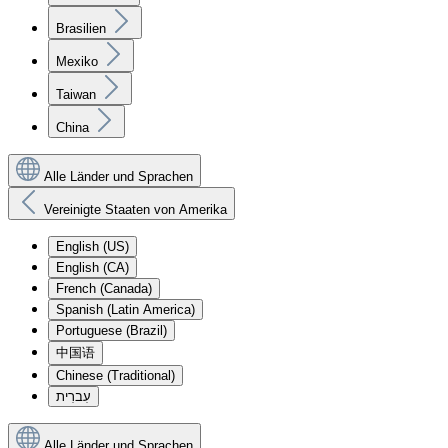
Brasilien
Mexiko
Taiwan
China
Alle Länder und Sprachen
Vereinigte Staaten von Amerika
English (US)
English (CA)
French (Canada)
Spanish (Latin America)
Portuguese (Brazil)
中国语
Chinese (Traditional)
עִברִית
Alle Länder und Sprachen