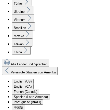
Türkei
Ukraine
Vietnam
Brasilien
Mexiko
Taiwan
China
Alle Länder und Sprachen
Vereinigte Staaten von Amerika
English (US)
English (CA)
French (Canada)
Spanish (Latin America)
Portuguese (Brazil)
中国语