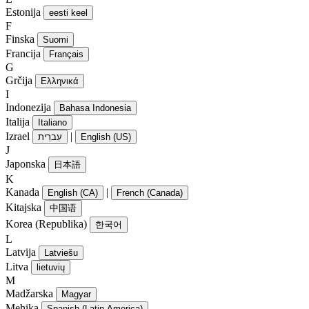
Estonija
eesti keel
F
Finska
Suomi
Francija
Français
G
Grčija
Ελληνικά
I
Indonezija
Bahasa Indonesia
Italija
Italiano
Izrael
|
עִברִית
English (US)
J
Japonska
日本語
K
Kanada
|
English (CA)
French (Canada)
Kitajska
中国语
Korea (Republika)
한국어
L
Latvija
Latviešu
Litva
lietuvių
M
Madžarska
Magyar
Mehika
Spanish (Latin America)