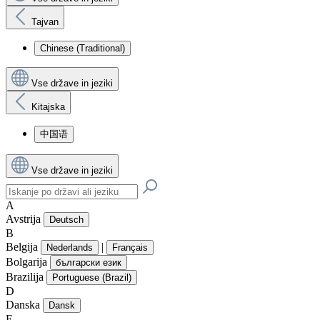
Tajvan
Chinese (Traditional)
Vse države in jeziki
Kitajska
中国语
Vse države in jeziki
A
Avstrija
Deutsch
B
Belgija
|
Nederlands
Français
Bolgarija
български език
Brazilija
Portuguese (Brazil)
D
Danska
Dansk
E