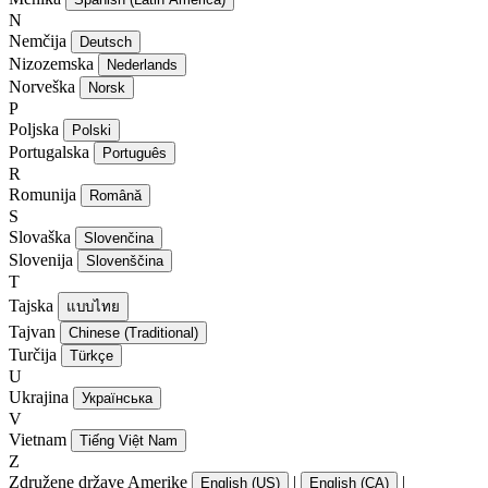
N
Nemčija
Deutsch
Nizozemska
Nederlands
Norveška
Norsk
P
Poljska
Polski
Portugalska
Português
R
Romunija
Română
S
Slovaška
Slovenčina
Slovenija
Slovenščina
T
Tajska
แบบไทย
Tajvan
Chinese (Traditional)
Turčija
Türkçe
U
Ukrajina
Українська
V
Vietnam
Tiếng Việt Nam
Z
Združene države Amerike
|
|
English (US)
English (CA)