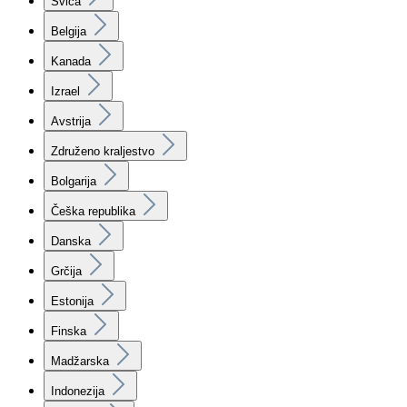
Švica
Belgija
Kanada
Izrael
Avstrija
Združeno kraljestvo
Bolgarija
Češka republika
Danska
Grčija
Estonija
Finska
Madžarska
Indonezija