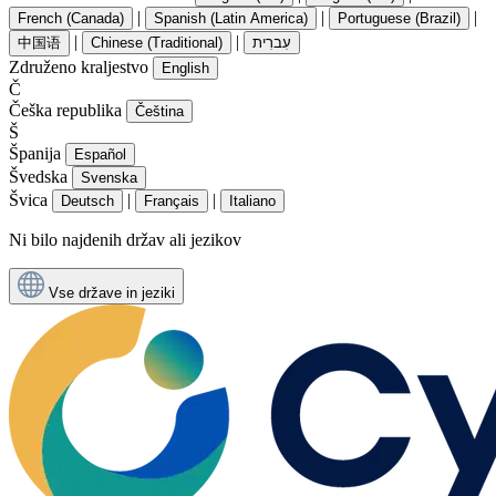
|
|
|
French (Canada)
Spanish (Latin America)
Portuguese (Brazil)
|
|
中国语
Chinese (Traditional)
עִברִית
Združeno kraljestvo
English
Č
Češka republika
Čeština
Š
Španija
Español
Švedska
Svenska
Švica
|
|
Deutsch
Français
Italiano
Ni bilo najdenih držav ali jezikov
Vse države in jeziki