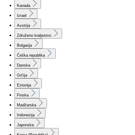
Kanada
Izrael
Avstrija
Združeno kraljestvo
Bolgarija
Češka republika
Danska
Grčija
Estonija
Finska
Madžarska
Indonezija
Japonska
Korea (Republika)