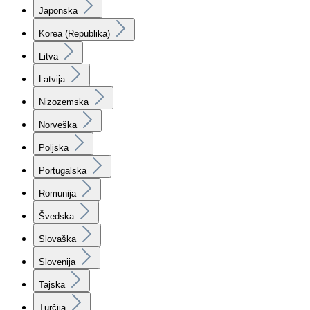
Japonska
Korea (Republika)
Litva
Latvija
Nizozemska
Norveška
Poljska
Portugalska
Romunija
Švedska
Slovaška
Slovenija
Tajska
Turčija