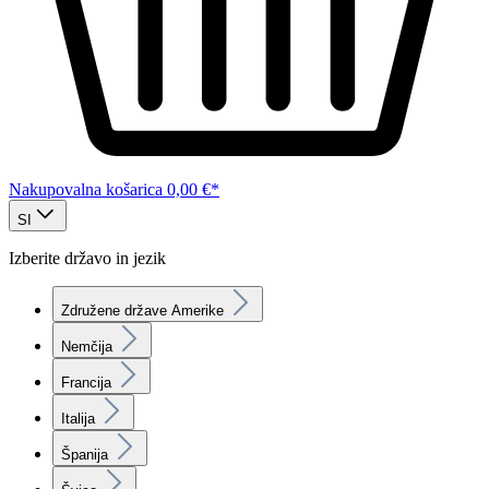
Nakupovalna košarica
0,00 €*
SI
Izberite državo in jezik
Združene države Amerike
Nemčija
Francija
Italija
Španija