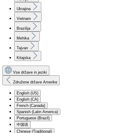
Ukrajina
Vietnam
Brazilija
Mehika
Tajvan
Kitajska
Vse države in jeziki
Združene države Amerike
English (US)
English (CA)
French (Canada)
Spanish (Latin America)
Portuguese (Brazil)
中国语
Chinese (Traditional)