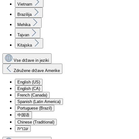
Vietnam
Brazilija
Mehika
Tajvan
Kitajska
Vse države in jeziki
Združene države Amerike
English (US)
English (CA)
French (Canada)
Spanish (Latin America)
Portuguese (Brazil)
中国语
Chinese (Traditional)
עִברִית