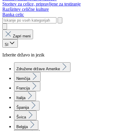
Storitev za celice, pripravljene za testiranje
Razširitev celične kulture
Banka celic
Zapri meni
SI
Izberite državo in jezik
Združene države Amerike
Nemčija
Francija
Italija
Španija
Švica
Belgija