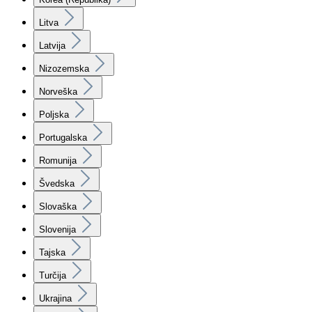
Litva
Latvija
Nizozemska
Norveška
Poljska
Portugalska
Romunija
Švedska
Slovaška
Slovenija
Tajska
Turčija
Ukrajina