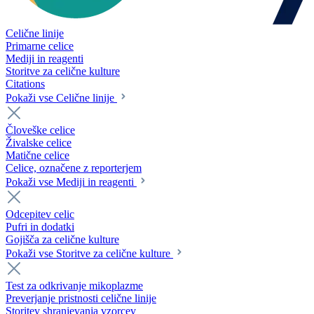
Celične linije
Primarne celice
Mediji in reagenti
Storitve za celične kulture
Citations
Pokaži vse Celične linije
Človeške celice
Živalske celice
Matične celice
Celice, označene z reporterjem
Pokaži vse Mediji in reagenti
Odcepitev celic
Pufri in dodatki
Gojišča za celične kulture
Pokaži vse Storitve za celične kulture
Test za odkrivanje mikoplazme
Preverjanje pristnosti celične linije
Storitev shranjevanja vzorcev