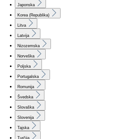
Japonska
Korea (Republika)
Litva
Latvija
Nizozemska
Norveška
Poljska
Portugalska
Romunija
Švedska
Slovaška
Slovenija
Tajska
Turčija