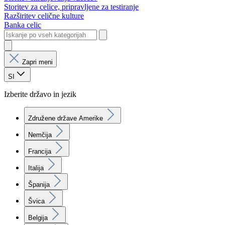
Storitev za celice, pripravljene za testiranje
Razširitev celične kulture
Banka celic
Zapri meni
SI
Izberite državo in jezik
Združene države Amerike
Nemčija
Francija
Italija
Španija
Švica
Belgija