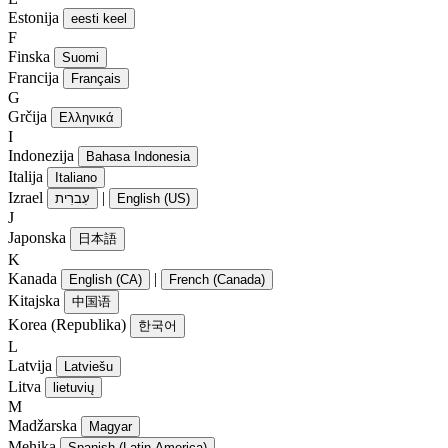
Estonija
eesti keel
F
Finska
Suomi
Francija
Français
G
Grčija
Ελληνικά
I
Indonezija
Bahasa Indonesia
Italija
Italiano
Izrael
|
עִברִית
English (US)
J
Japonska
日本語
K
Kanada
|
English (CA)
French (Canada)
Kitajska
中国语
Korea (Republika)
한국어
L
Latvija
Latviešu
Litva
lietuvių
M
Madžarska
Magyar
Mehika
Spanish (Latin America)