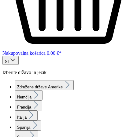
Nakupovalna košarica
0,00 €*
SI
Izberite državo in jezik
Združene države Amerike
Nemčija
Francija
Italija
Španija