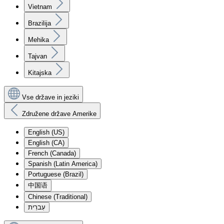
Vietnam
Brazilija
Mehika
Tajvan
Kitajska
Vse države in jeziki
Združene države Amerike
English (US)
English (CA)
French (Canada)
Spanish (Latin America)
Portuguese (Brazil)
中国语
Chinese (Traditional)
עִברִית