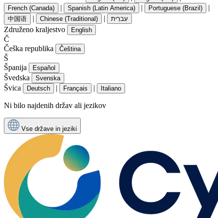
|
|
|
French (Canada)
Spanish (Latin America)
Portuguese (Brazil)
|
|
中国语
Chinese (Traditional)
עִברִית
Združeno kraljestvo
English
Č
Češka republika
Čeština
Š
Španija
Español
Švedska
Svenska
Švica
|
|
Deutsch
Français
Italiano
Ni bilo najdenih držav ali jezikov
Vse države in jeziki