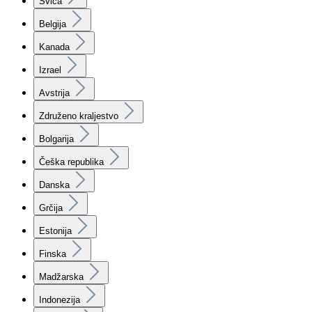
Švica
Belgija
Kanada
Izrael
Avstrija
Združeno kraljestvo
Bolgarija
Češka republika
Danska
Grčija
Estonija
Finska
Madžarska
Indonezija