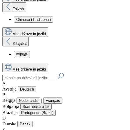
Tajvan
Chinese (Traditional)
Vse države in jeziki
Kitajska
中国语
Vse države in jeziki
A
Avstrija
Deutsch
B
Belgija
|
Nederlands
Français
Bolgarija
български език
Brazilija
Portuguese (Brazil)
D
Danska
Dansk
E