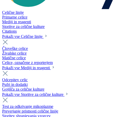
Celične linije
Primarne celice
Mediji in reagenti
Storitve za celične kulture
Citations
Pokaži vse Celične linije
Človeške celice
Živalske celice
Matične celice
Celice, označene z reporterjem
Pokaži vse Mediji in reagenti
Odcepitev celic
Pufri in dodatki
Gojišča za celične kulture
Pokaži vse Storitve za celične kulture
Test za odkrivanje mikoplazme
Preverjanje pristnosti celične linije
Storitev shranjevanja vzorcev