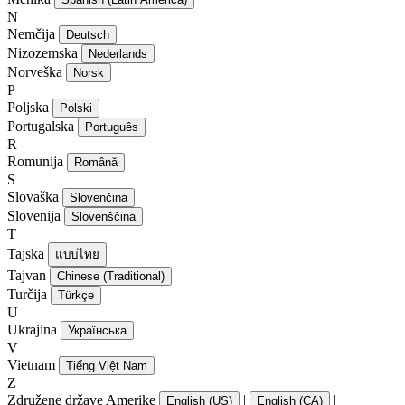
N
Nemčija
Deutsch
Nizozemska
Nederlands
Norveška
Norsk
P
Poljska
Polski
Portugalska
Português
R
Romunija
Română
S
Slovaška
Slovenčina
Slovenija
Slovenščina
T
Tajska
แบบไทย
Tajvan
Chinese (Traditional)
Turčija
Türkçe
U
Ukrajina
Українська
V
Vietnam
Tiếng Việt Nam
Z
Združene države Amerike
|
|
English (US)
English (CA)