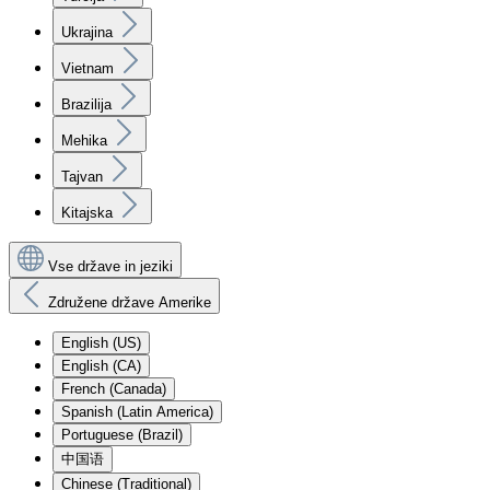
Ukrajina
Vietnam
Brazilija
Mehika
Tajvan
Kitajska
Vse države in jeziki
Združene države Amerike
English (US)
English (CA)
French (Canada)
Spanish (Latin America)
Portuguese (Brazil)
中国语
Chinese (Traditional)