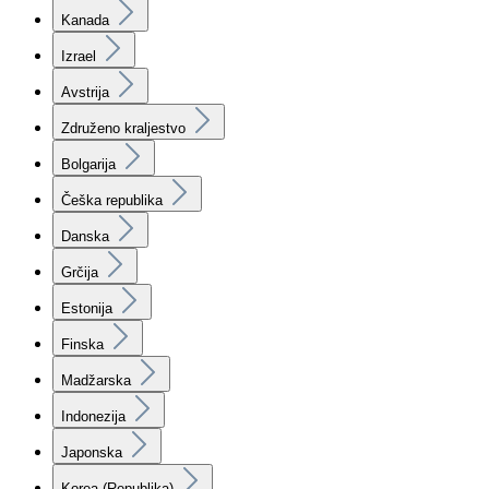
Kanada
Izrael
Avstrija
Združeno kraljestvo
Bolgarija
Češka republika
Danska
Grčija
Estonija
Finska
Madžarska
Indonezija
Japonska
Korea (Republika)