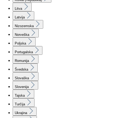
Litva
Latvija
Nizozemska
Norveška
Poljska
Portugalska
Romunija
Švedska
Slovaška
Slovenija
Tajska
Turčija
Ukrajina