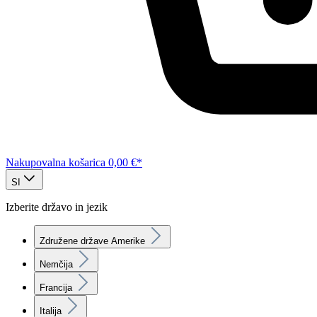
Nakupovalna košarica
0,00 €*
SI
Izberite državo in jezik
Združene države Amerike
Nemčija
Francija
Italija