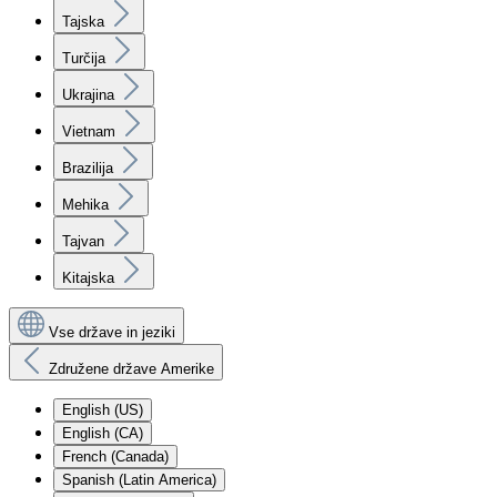
Tajska
Turčija
Ukrajina
Vietnam
Brazilija
Mehika
Tajvan
Kitajska
Vse države in jeziki
Združene države Amerike
English (US)
English (CA)
French (Canada)
Spanish (Latin America)