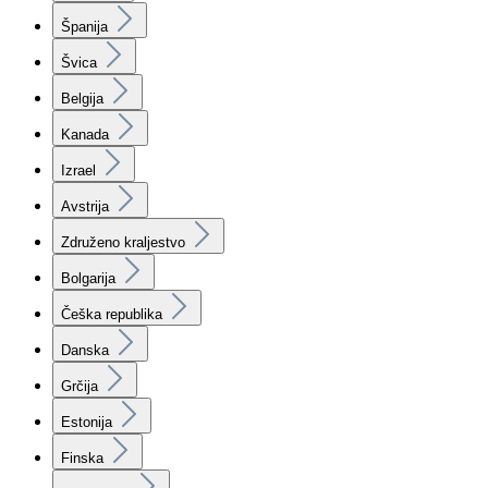
Španija
Švica
Belgija
Kanada
Izrael
Avstrija
Združeno kraljestvo
Bolgarija
Češka republika
Danska
Grčija
Estonija
Finska