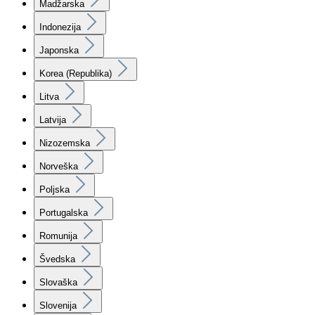
Madžarska
Indonezija
Japonska
Korea (Republika)
Litva
Latvija
Nizozemska
Norveška
Poljska
Portugalska
Romunija
Švedska
Slovaška
Slovenija