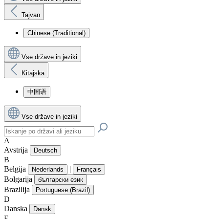
Tajvan
Chinese (Traditional)
Vse države in jeziki
Kitajska
中国语
Vse države in jeziki
A
Avstrija
Deutsch
B
Belgija
|
Nederlands
Français
Bolgarija
български език
Brazilija
Portuguese (Brazil)
D
Danska
Dansk
E