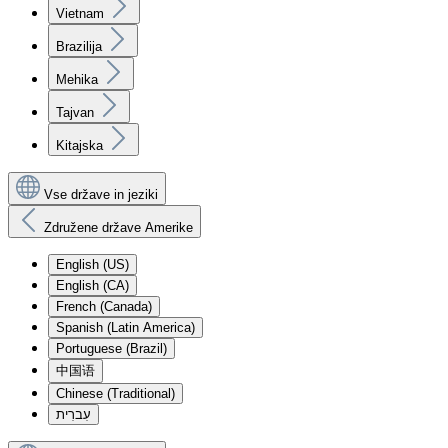
Vietnam
Brazilija
Mehika
Tajvan
Kitajska
Vse države in jeziki
Združene države Amerike
English (US)
English (CA)
French (Canada)
Spanish (Latin America)
Portuguese (Brazil)
中国语
Chinese (Traditional)
עִברִית