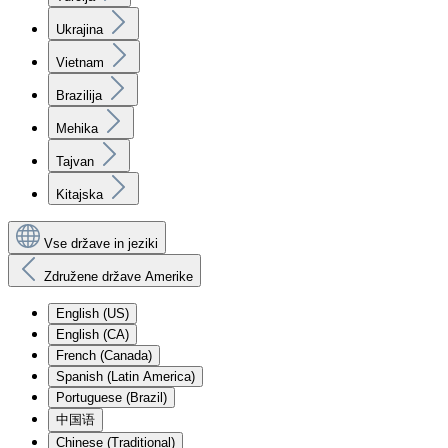
Ukrajina
Vietnam
Brazilija
Mehika
Tajvan
Kitajska
Vse države in jeziki
Združene države Amerike
English (US)
English (CA)
French (Canada)
Spanish (Latin America)
Portuguese (Brazil)
中国语
Chinese (Traditional)