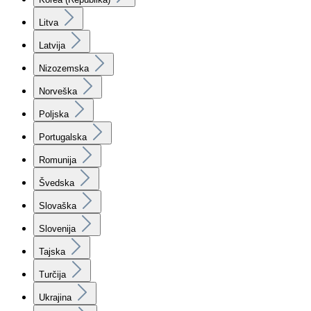
Litva
Latvija
Nizozemska
Norveška
Poljska
Portugalska
Romunija
Švedska
Slovaška
Slovenija
Tajska
Turčija
Ukrajina