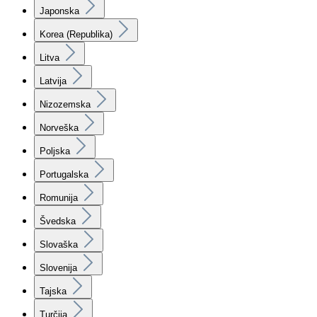
Japonska
Korea (Republika)
Litva
Latvija
Nizozemska
Norveška
Poljska
Portugalska
Romunija
Švedska
Slovaška
Slovenija
Tajska
Turčija