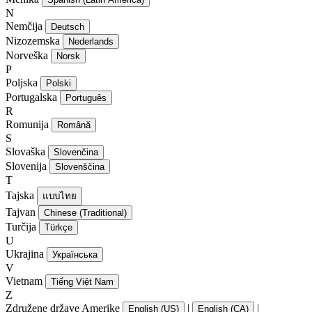
N
Nemčija
Deutsch
Nizozemska
Nederlands
Norveška
Norsk
P
Poljska
Polski
Portugalska
Português
R
Romunija
Română
S
Slovaška
Slovenčina
Slovenija
Slovenščina
T
Tajska
แบบไทย
Tajvan
Chinese (Traditional)
Turčija
Türkçe
U
Ukrajina
Українська
V
Vietnam
Tiếng Việt Nam
Z
Združene države Amerike
|
|
English (US)
English (CA)