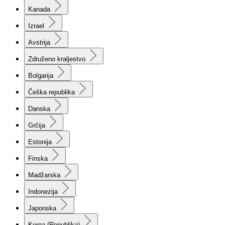
Kanada
Izrael
Avstrija
Združeno kraljestvo
Bolgarija
Češka republika
Danska
Grčija
Estonija
Finska
Madžarska
Indonezija
Japonska
Korea (Republika)