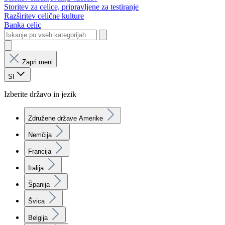
Storitev za celice, pripravljene za testiranje
Razširitev celične kulture
Banka celic
Zapri meni
SI
Izberite državo in jezik
Združene države Amerike
Nemčija
Francija
Italija
Španija
Švica
Belgija