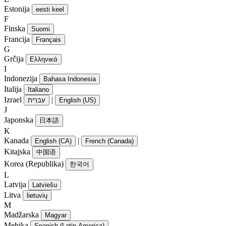
Estonija
eesti keel
F
Finska
Suomi
Francija
Français
G
Grčija
Ελληνικά
I
Indonezija
Bahasa Indonesia
Italija
Italiano
Izrael
|
עִברִית
English (US)
J
Japonska
日本語
K
Kanada
|
English (CA)
French (Canada)
Kitajska
中国语
Korea (Republika)
한국어
L
Latvija
Latviešu
Litva
lietuvių
M
Madžarska
Magyar
Mehika
Spanish (Latin America)