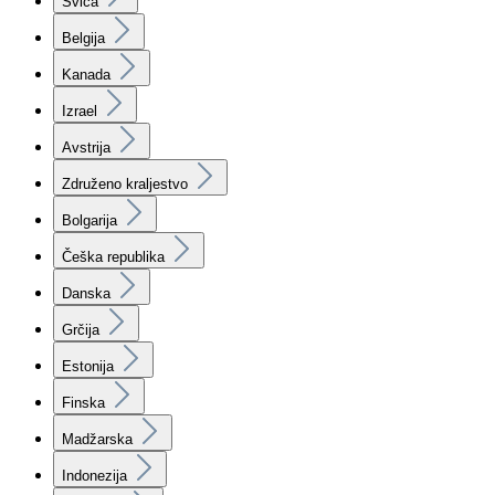
Švica
Belgija
Kanada
Izrael
Avstrija
Združeno kraljestvo
Bolgarija
Češka republika
Danska
Grčija
Estonija
Finska
Madžarska
Indonezija