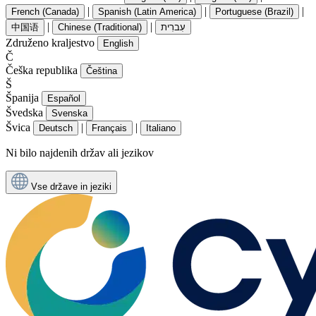
|
|
|
French (Canada)
Spanish (Latin America)
Portuguese (Brazil)
|
|
中国语
Chinese (Traditional)
עִברִית
Združeno kraljestvo
English
Č
Češka republika
Čeština
Š
Španija
Español
Švedska
Svenska
Švica
|
|
Deutsch
Français
Italiano
Ni bilo najdenih držav ali jezikov
Vse države in jeziki