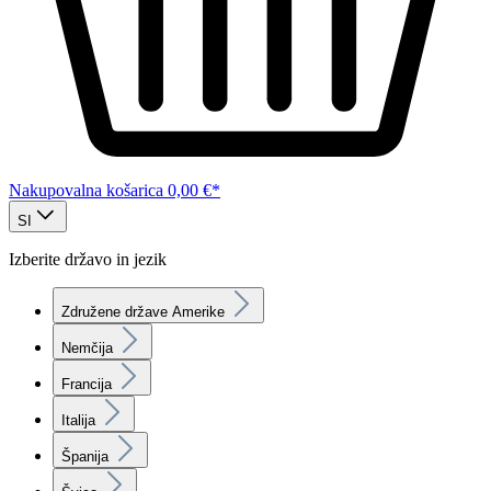
Nakupovalna košarica
0,00 €*
SI
Izberite državo in jezik
Združene države Amerike
Nemčija
Francija
Italija
Španija