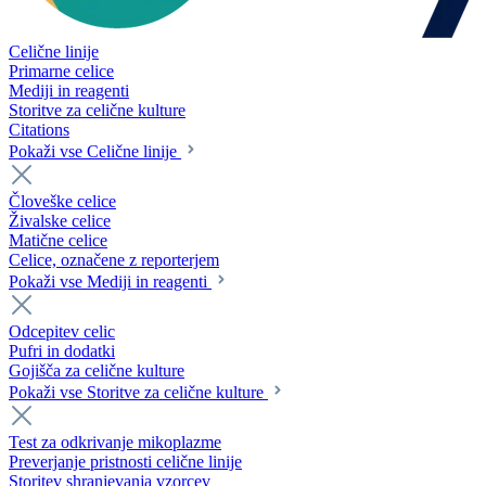
Celične linije
Primarne celice
Mediji in reagenti
Storitve za celične kulture
Citations
Pokaži vse Celične linije
Človeške celice
Živalske celice
Matične celice
Celice, označene z reporterjem
Pokaži vse Mediji in reagenti
Odcepitev celic
Pufri in dodatki
Gojišča za celične kulture
Pokaži vse Storitve za celične kulture
Test za odkrivanje mikoplazme
Preverjanje pristnosti celične linije
Storitev shranjevanja vzorcev