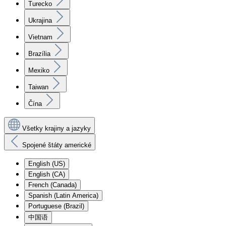
Turecko
Ukrajina
Vietnam
Brazília
Mexiko
Taiwan
Čína
Všetky krajiny a jazyky
Spojené štáty americké
English (US)
English (CA)
French (Canada)
Spanish (Latin America)
Portuguese (Brazil)
中国语