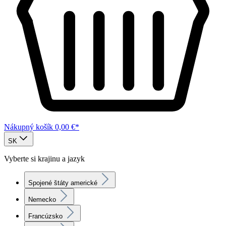
Nákupný košík
0,00 €*
SK
Vyberte si krajinu a jazyk
Spojené štáty americké
Nemecko
Francúzsko