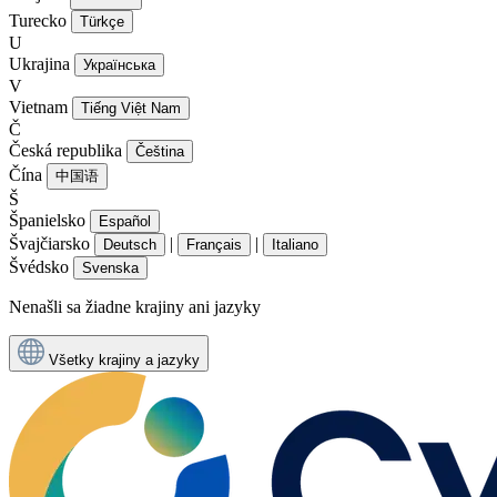
Turecko
Türkçe
U
Ukrajina
Українська
V
Vietnam
Tiếng Việt Nam
Č
Česká republika
Čeština
Čína
中国语
Š
Španielsko
Español
Švajčiarsko
|
|
Deutsch
Français
Italiano
Švédsko
Svenska
Nenašli sa žiadne krajiny ani jazyky
Všetky krajiny a jazyky