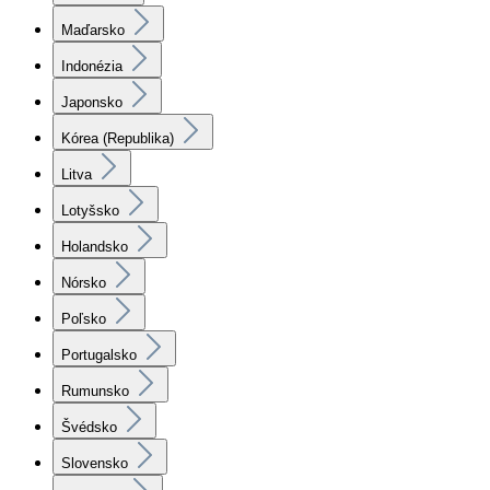
Maďarsko
Indonézia
Japonsko
Kórea (Republika)
Litva
Lotyšsko
Holandsko
Nórsko
Poľsko
Portugalsko
Rumunsko
Švédsko
Slovensko