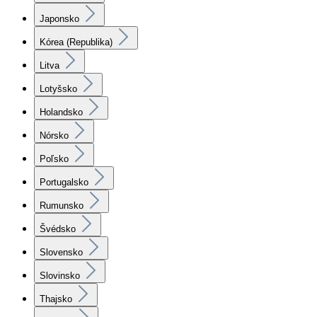
Japonsko
Kórea (Republika)
Litva
Lotyšsko
Holandsko
Nórsko
Poľsko
Portugalsko
Rumunsko
Švédsko
Slovensko
Slovinsko
Thajsko