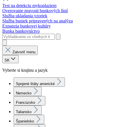
Test na detekciu mykoplaziem
Overovanie pravosti bunkových línií
Služba ukladania vzoriek
Služba buniek pripravených na analýzu
Expanzia bunkovej kultúry
Bunka bankovníctvo
Zatvoriť menu
SK
Vyberte si krajinu a jazyk
Spojené štáty americké
Nemecko
Francúzsko
Taliansko
Španielsko