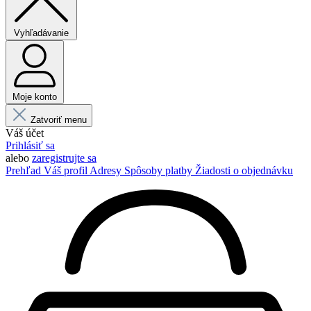
Vyhľadávanie
Moje konto
Zatvoriť menu
Váš účet
Prihlásiť sa
alebo
zaregistrujte sa
Prehľad
Váš profil
Adresy
Spôsoby platby
Žiadosti o objednávku