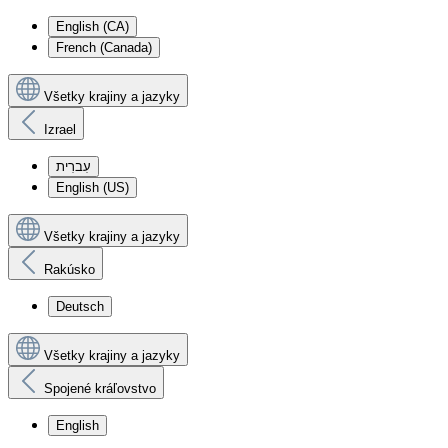
English (CA)
French (Canada)
Všetky krajiny a jazyky
Izrael
עִברִית
English (US)
Všetky krajiny a jazyky
Rakúsko
Deutsch
Všetky krajiny a jazyky
Spojené kráľovstvo
English