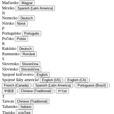
Maďarsko
Magyar
Mexiko
Spanish (Latin America)
N
Nemecko
Deutsch
Nórsko
Norsk
P
Portugalsko
Português
Poľsko
Polski
R
Rakúsko
Deutsch
Rumunsko
Română
S
Slovensko
Slovenčina
Slovinsko
Slovenščina
Spojené kráľovstvo
English
Spojené štáty americké
|
|
English (US)
English (CA)
|
|
|
French (Canada)
Spanish (Latin America)
Portuguese (Brazil)
|
|
中国语
Chinese (Traditional)
עִברִית
T
Taiwan
Chinese (Traditional)
Taliansko
Italiano
Thajsko
แบบไทย