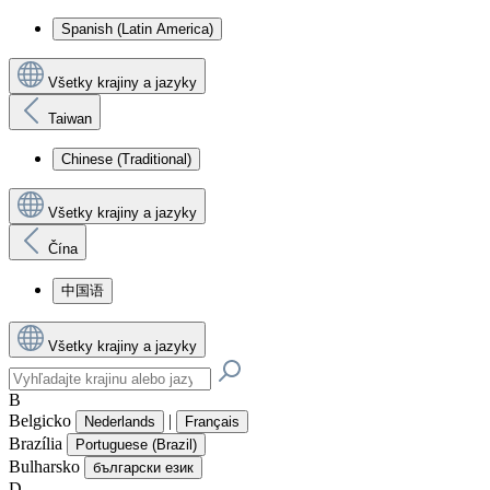
Spanish (Latin America)
Všetky krajiny a jazyky
Taiwan
Chinese (Traditional)
Všetky krajiny a jazyky
Čína
中国语
Všetky krajiny a jazyky
B
Belgicko
|
Nederlands
Français
Brazília
Portuguese (Brazil)
Bulharsko
български език
D