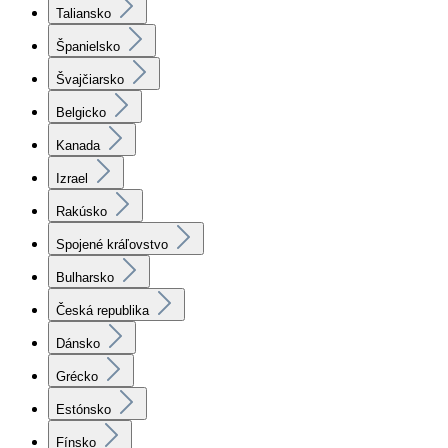
Taliansko
Španielsko
Švajčiarsko
Belgicko
Kanada
Izrael
Rakúsko
Spojené kráľovstvo
Bulharsko
Česká republika
Dánsko
Grécko
Estónsko
Fínsko