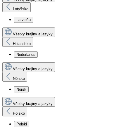
Lotyšsko
Latviešu
Všetky krajiny a jazyky
Holandsko
Nederlands
Všetky krajiny a jazyky
Nórsko
Norsk
Všetky krajiny a jazyky
Poľsko
Polski