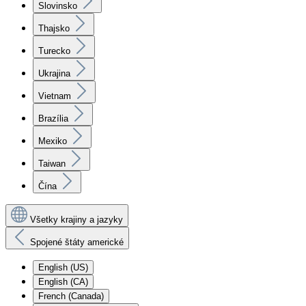
Slovinsko
Thajsko
Turecko
Ukrajina
Vietnam
Brazília
Mexiko
Taiwan
Čína
Všetky krajiny a jazyky
Spojené štáty americké
English (US)
English (CA)
French (Canada)