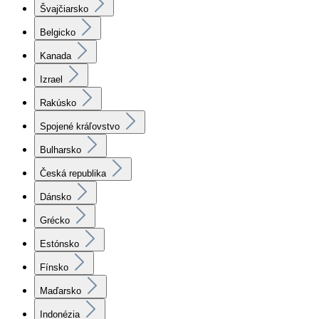
Švajčiarsko
Belgicko
Kanada
Izrael
Rakúsko
Spojené kráľovstvo
Bulharsko
Česká republika
Dánsko
Grécko
Estónsko
Fínsko
Maďarsko
Indonézia