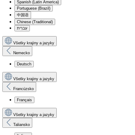
Spanish (Latin America)
Portuguese (Brazil)
中国语
Chinese (Traditional)
עִברִית
Všetky krajiny a jazyky
Nemecko
Deutsch
Všetky krajiny a jazyky
Francúzsko
Français
Všetky krajiny a jazyky
Taliansko