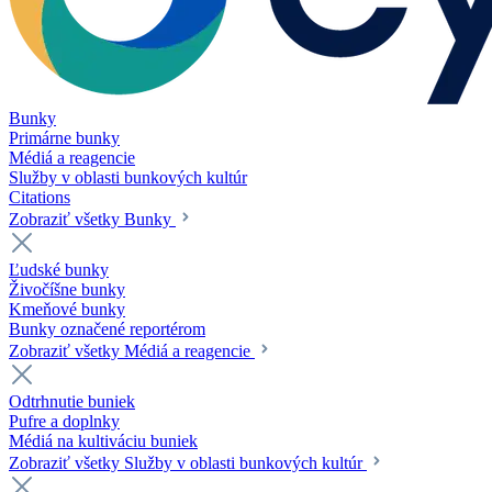
Bunky
Primárne bunky
Médiá a reagencie
Služby v oblasti bunkových kultúr
Citations
Zobraziť všetky Bunky
Ľudské bunky
Živočíšne bunky
Kmeňové bunky
Bunky označené reportérom
Zobraziť všetky Médiá a reagencie
Odtrhnutie buniek
Pufre a doplnky
Médiá na kultiváciu buniek
Zobraziť všetky Služby v oblasti bunkových kultúr