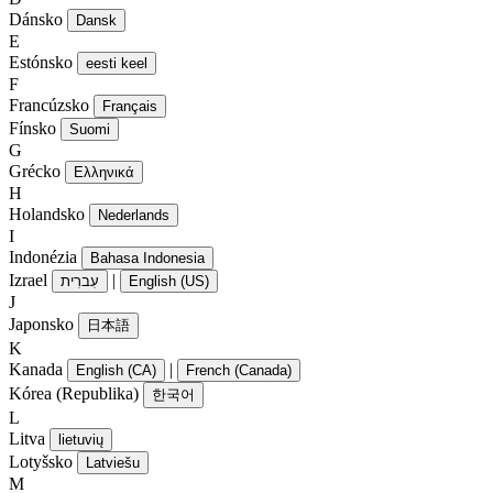
Dánsko
Dansk
E
Estónsko
eesti keel
F
Francúzsko
Français
Fínsko
Suomi
G
Grécko
Ελληνικά
H
Holandsko
Nederlands
I
Indonézia
Bahasa Indonesia
Izrael
|
עִברִית
English (US)
J
Japonsko
日本語
K
Kanada
|
English (CA)
French (Canada)
Kórea (Republika)
한국어
L
Litva
lietuvių
Lotyšsko
Latviešu
M