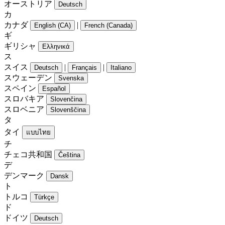
オーストリア
Deutsch
カ
カナダ
|
English (CA)
French (Canada)
ギ
ギリシャ
Ελληνικά
ス
スイス
|
|
Deutsch
Français
Italiano
スウェーデン
Svenska
スペイン
Español
スロバキア
Slovenčina
スロベニア
Slovenščina
タ
タイ
แบบไทย
チ
チェコ共和国
Čeština
デ
デンマーク
Dansk
ト
トルコ
Türkçe
ド
ドイツ
Deutsch