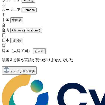
lietuvių
ル
ルーマニア
Română
中
中国
中国语
台
台湾
Chinese (Traditional)
日
日本
日本語
韓
韓国（大韓民国）
한국어
該当する国や言語が見つかりませんでした
すべての国と言語