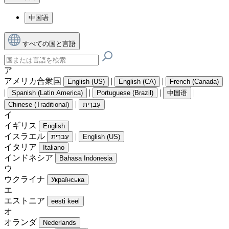
中国语
すべての国と言語
ア
アメリカ合衆国
|
|
English (US)
English (CA)
French (Canada)
|
|
|
|
Spanish (Latin America)
Portuguese (Brazil)
中国语
|
Chinese (Traditional)
עִברִית
イ
イギリス
English
イスラエル
|
עִברִית
English (US)
イタリア
Italiano
インドネシア
Bahasa Indonesia
ウ
ウクライナ
Українська
エ
エストニア
eesti keel
オ
オランダ
Nederlands