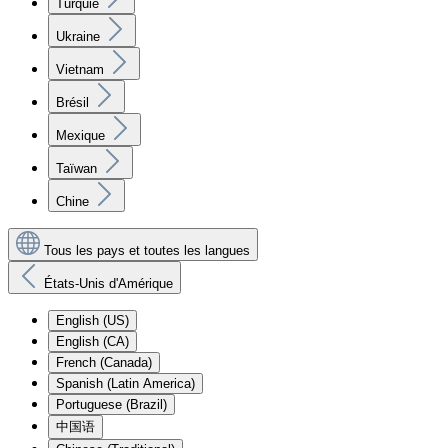
Turquie
Ukraine
Vietnam
Brésil
Mexique
Taïwan
Chine
Tous les pays et toutes les langues
États-Unis d'Amérique
English (US)
English (CA)
French (Canada)
Spanish (Latin America)
Portuguese (Brazil)
中国语