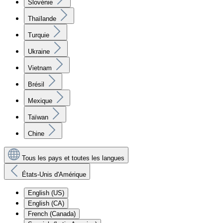
Slovénie
Thaïlande
Turquie
Ukraine
Vietnam
Brésil
Mexique
Taïwan
Chine
Tous les pays et toutes les langues
États-Unis d'Amérique
English (US)
English (CA)
French (Canada)