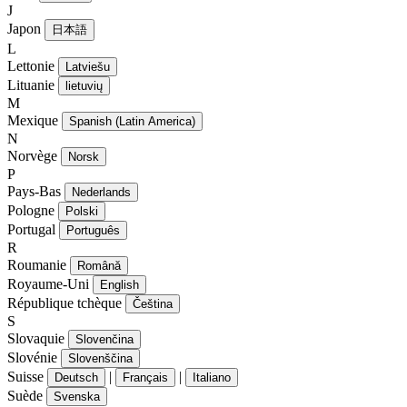
J
Japon
日本語
L
Lettonie
Latviešu
Lituanie
lietuvių
M
Mexique
Spanish (Latin America)
N
Norvège
Norsk
P
Pays-Bas
Nederlands
Pologne
Polski
Portugal
Português
R
Roumanie
Română
Royaume-Uni
English
République tchèque
Čeština
S
Slovaquie
Slovenčina
Slovénie
Slovenščina
Suisse
|
|
Deutsch
Français
Italiano
Suède
Svenska