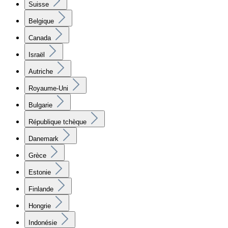
Suisse
Belgique
Canada
Israël
Autriche
Royaume-Uni
Bulgarie
République tchèque
Danemark
Grèce
Estonie
Finlande
Hongrie
Indonésie