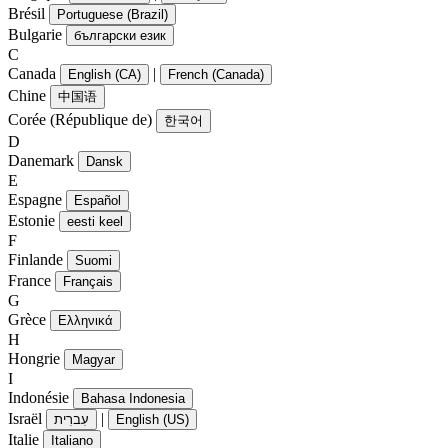
Brésil
Portuguese (Brazil)
Bulgarie
български език
C
Canada
|
English (CA)
French (Canada)
Chine
中国语
Corée (République de)
한국어
D
Danemark
Dansk
E
Espagne
Español
Estonie
eesti keel
F
Finlande
Suomi
France
Français
G
Grèce
Ελληνικά
H
Hongrie
Magyar
I
Indonésie
Bahasa Indonesia
Israël
|
עִברִית
English (US)
Italie
Italiano