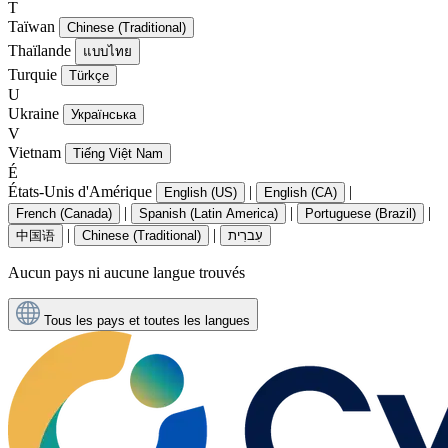
T
Taïwan
Chinese (Traditional)
Thaïlande
แบบไทย
Turquie
Türkçe
U
Ukraine
Українська
V
Vietnam
Tiếng Việt Nam
É
États-Unis d'Amérique
|
|
English (US)
English (CA)
|
|
|
French (Canada)
Spanish (Latin America)
Portuguese (Brazil)
|
|
中国语
Chinese (Traditional)
עִברִית
Aucun pays ni aucune langue trouvés
Tous les pays et toutes les langues