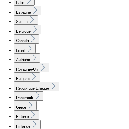
Italie
Espagne
Suisse
Belgique
Canada
Israël
Autriche
Royaume-Uni
Bulgarie
République tchèque
Danemark
Grèce
Estonie
Finlande