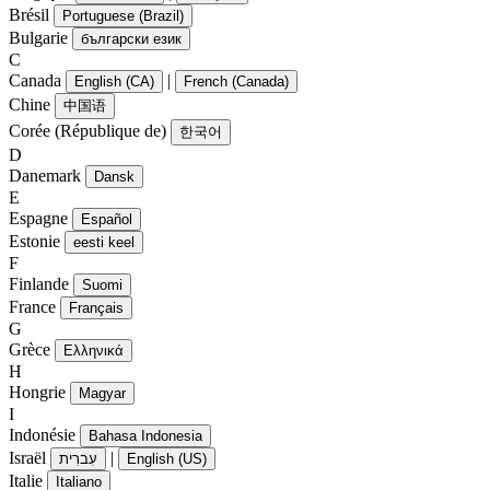
Brésil
Portuguese (Brazil)
Bulgarie
български език
C
Canada
|
English (CA)
French (Canada)
Chine
中国语
Corée (République de)
한국어
D
Danemark
Dansk
E
Espagne
Español
Estonie
eesti keel
F
Finlande
Suomi
France
Français
G
Grèce
Ελληνικά
H
Hongrie
Magyar
I
Indonésie
Bahasa Indonesia
Israël
|
עִברִית
English (US)
Italie
Italiano