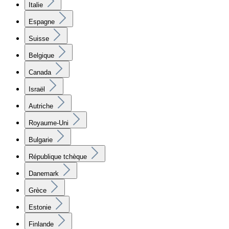
Italie
Espagne
Suisse
Belgique
Canada
Israël
Autriche
Royaume-Uni
Bulgarie
République tchèque
Danemark
Grèce
Estonie
Finlande