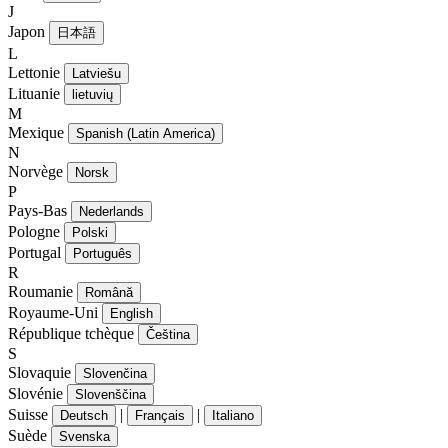
J
Japon
日本語
L
Lettonie
Latviešu
Lituanie
lietuvių
M
Mexique
Spanish (Latin America)
N
Norvège
Norsk
P
Pays-Bas
Nederlands
Pologne
Polski
Portugal
Português
R
Roumanie
Română
Royaume-Uni
English
République tchèque
Čeština
S
Slovaquie
Slovenčina
Slovénie
Slovenščina
Suisse
|
|
Deutsch
Français
Italiano
Suède
Svenska