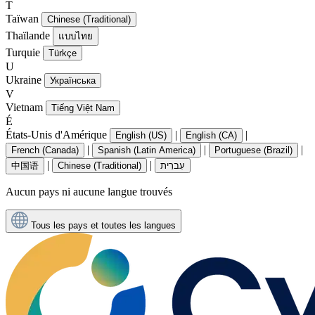
T
Taïwan
Chinese (Traditional)
Thaïlande
แบบไทย
Turquie
Türkçe
U
Ukraine
Українська
V
Vietnam
Tiếng Việt Nam
É
États-Unis d'Amérique
|
|
English (US)
English (CA)
|
|
|
French (Canada)
Spanish (Latin America)
Portuguese (Brazil)
|
|
中国语
Chinese (Traditional)
עִברִית
Aucun pays ni aucune langue trouvés
Tous les pays et toutes les langues