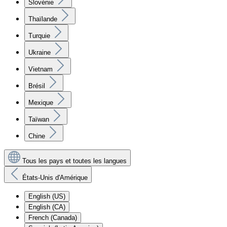
Slovénie
Thaïlande
Turquie
Ukraine
Vietnam
Brésil
Mexique
Taïwan
Chine
Tous les pays et toutes les langues
États-Unis d'Amérique
English (US)
English (CA)
French (Canada)