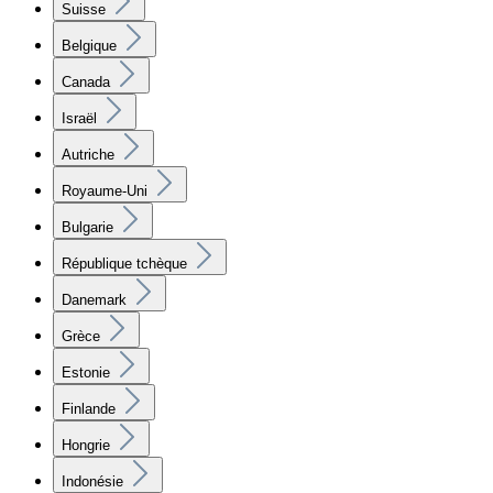
Suisse
Belgique
Canada
Israël
Autriche
Royaume-Uni
Bulgarie
République tchèque
Danemark
Grèce
Estonie
Finlande
Hongrie
Indonésie