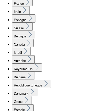
France
Italie
Espagne
Suisse
Belgique
Canada
Israël
Autriche
Royaume-Uni
Bulgarie
République tchèque
Danemark
Grèce
Estonie