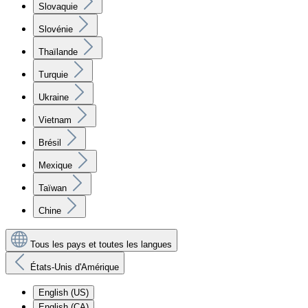
Slovaquie
Slovénie
Thaïlande
Turquie
Ukraine
Vietnam
Brésil
Mexique
Taïwan
Chine
Tous les pays et toutes les langues
États-Unis d'Amérique
English (US)
English (CA)