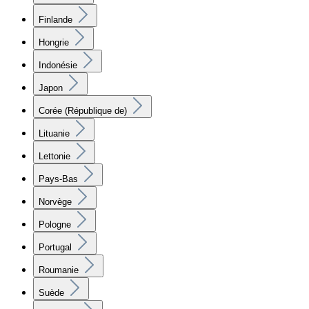
Finlande
Hongrie
Indonésie
Japon
Corée (République de)
Lituanie
Lettonie
Pays-Bas
Norvège
Pologne
Portugal
Roumanie
Suède