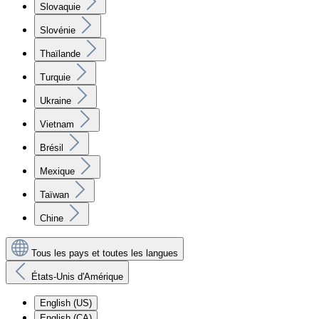
Slovaquie
Slovénie
Thaïlande
Turquie
Ukraine
Vietnam
Brésil
Mexique
Taïwan
Chine
Tous les pays et toutes les langues
États-Unis d'Amérique
English (US)
English (CA)