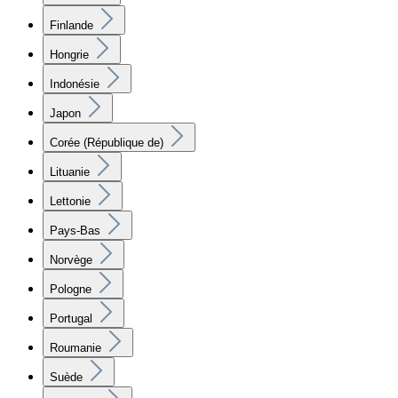
Finlande
Hongrie
Indonésie
Japon
Corée (République de)
Lituanie
Lettonie
Pays-Bas
Norvège
Pologne
Portugal
Roumanie
Suède