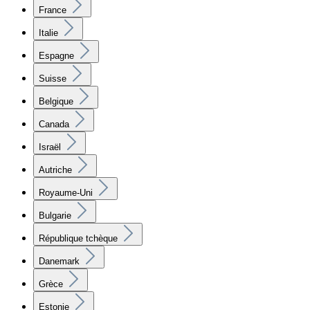
France
Italie
Espagne
Suisse
Belgique
Canada
Israël
Autriche
Royaume-Uni
Bulgarie
République tchèque
Danemark
Grèce
Estonie