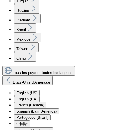
Turquie
Ukraine
Vietnam
Brésil
Mexique
Taïwan
Chine
Tous les pays et toutes les langues
États-Unis d'Amérique
English (US)
English (CA)
French (Canada)
Spanish (Latin America)
Portuguese (Brazil)
中国语