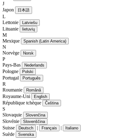
J
Japon
日本語
L
Lettonie
Latviešu
Lituanie
lietuvių
M
Mexique
Spanish (Latin America)
N
Norvège
Norsk
P
Pays-Bas
Nederlands
Pologne
Polski
Portugal
Português
R
Roumanie
Română
Royaume-Uni
English
République tchèque
Čeština
S
Slovaquie
Slovenčina
Slovénie
Slovenščina
Suisse
|
|
Deutsch
Français
Italiano
Suède
Svenska