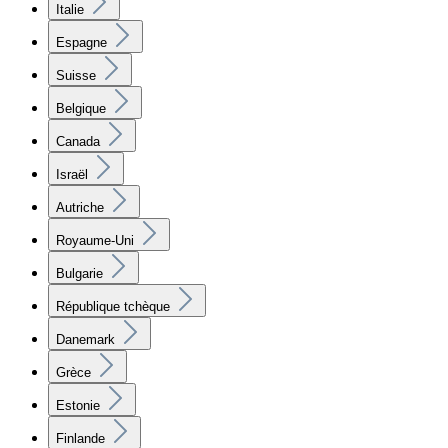
Italie
Espagne
Suisse
Belgique
Canada
Israël
Autriche
Royaume-Uni
Bulgarie
République tchèque
Danemark
Grèce
Estonie
Finlande