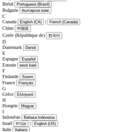
Brésil
Portuguese (Brazil)
Bulgarie
български език
C
Canada
|
English (CA)
French (Canada)
Chine
中国语
Corée (République de)
한국어
D
Danemark
Dansk
E
Espagne
Español
Estonie
eesti keel
F
Finlande
Suomi
France
Français
G
Grèce
Ελληνικά
H
Hongrie
Magyar
I
Indonésie
Bahasa Indonesia
Israël
|
עִברִית
English (US)
Italie
Italiano