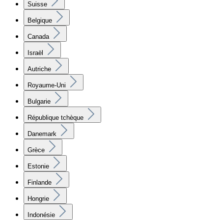
Suisse
Belgique
Canada
Israël
Autriche
Royaume-Uni
Bulgarie
République tchèque
Danemark
Grèce
Estonie
Finlande
Hongrie
Indonésie