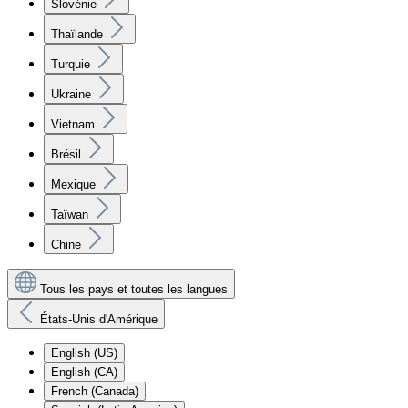
Slovénie
Thaïlande
Turquie
Ukraine
Vietnam
Brésil
Mexique
Taïwan
Chine
Tous les pays et toutes les langues
États-Unis d'Amérique
English (US)
English (CA)
French (Canada)