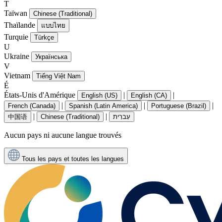
T
Taïwan
Chinese (Traditional)
Thaïlande
แบบไทย
Turquie
Türkçe
U
Ukraine
Українська
V
Vietnam
Tiếng Việt Nam
É
États-Unis d'Amérique
|
|
English (US)
English (CA)
|
|
|
French (Canada)
Spanish (Latin America)
Portuguese (Brazil)
|
|
中国语
Chinese (Traditional)
עִברִית
Aucun pays ni aucune langue trouvés
Tous les pays et toutes les langues