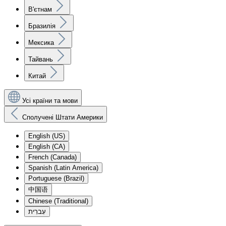
В'єтнам
Бразилія
Мексика
Тайвань
Китай
Усі країни та мови
Сполучені Штати Америки
English (US)
English (CA)
French (Canada)
Spanish (Latin America)
Portuguese (Brazil)
中国语
Chinese (Traditional)
עִברִית