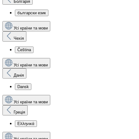
Болгарія
български език
Усі країни та мови
Чехія
Čeština
Усі країни та мови
Данія
Dansk
Усі країни та мови
Греція
Ελληνικά
Усі країни та мови