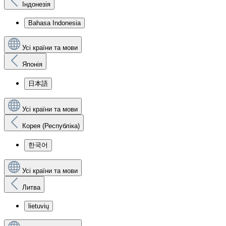
Індонезія
Bahasa Indonesia
Усі країни та мови
Японія
日本語
Усі країни та мови
Корея (Республіка)
한국어
Усі країни та мови
Литва
lietuvių