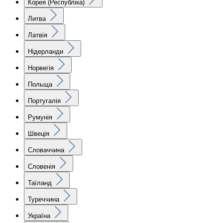
Корея (Республіка)
Литва
Латвія
Нідерланди
Норвегія
Польща
Португалія
Румунія
Швеція
Словаччина
Словенія
Таїланд
Туреччина
Україна