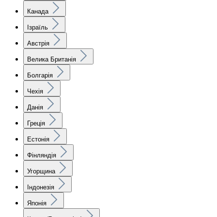
Канада
Ізраїль
Австрія
Велика Британія
Болгарія
Чехія
Данія
Греція
Естонія
Фінляндія
Угорщина
Індонезія
Японія