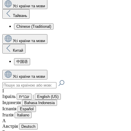
Усі країни та мови
Тайвань
Chinese (Traditional)
Усі країни та мови
Китай
中国语
Усі країни та мови
І
Ізраїль
|
עִברִית
English (US)
Індонезія
Bahasa Indonesia
Іспанія
Español
Італія
Italiano
А
Австрія
Deutsch