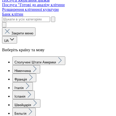
Послуга зберігання зразків
Послуга "Готові до аналізу клітини
Розширення клітинної культури
Банк клітин
Закрити меню
UA
Виберіть країну та мову
Сполучені Штати Америки
Німеччина
Франція
Італія
Іспанія
Швейцарія
Бельгія