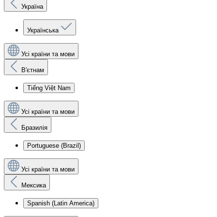
Україна
Українська
Усі країни та мови
В'єтнам
Tiếng Việt Nam
Усі країни та мови
Бразилія
Portuguese (Brazil)
Усі країни та мови
Мексика
Spanish (Latin America)