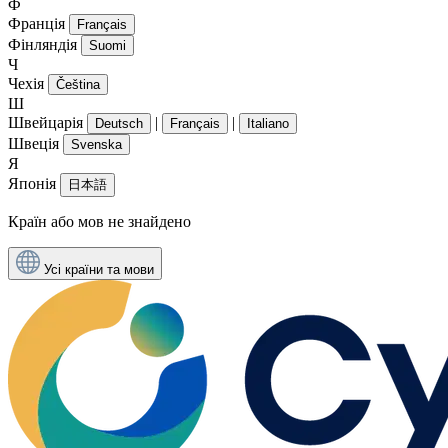
Ф
Франція
Français
Фінляндія
Suomi
Ч
Чехія
Čeština
Ш
Швейцарія
|
|
Deutsch
Français
Italiano
Швеція
Svenska
Я
Японія
日本語
Країн або мов не знайдено
Усі країни та мови