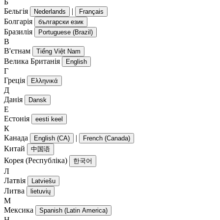
Б
Бельгія
|
Nederlands
Français
Болгарія
български език
Бразилія
Portuguese (Brazil)
В
В'єтнам
Tiếng Việt Nam
Велика Британія
English
Г
Греція
Ελληνικά
Д
Данія
Dansk
Е
Естонія
eesti keel
К
Канада
|
English (CA)
French (Canada)
Китай
中国语
Корея (Республіка)
한국어
Л
Латвія
Latviešu
Литва
lietuvių
М
Мексика
Spanish (Latin America)
Н