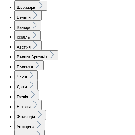
Швейцарія
Бельгія
Канада
Ізраїль
Австрія
Велика Британія
Болгарія
Чехія
Данія
Греція
Естонія
Фінляндія
Угорщина