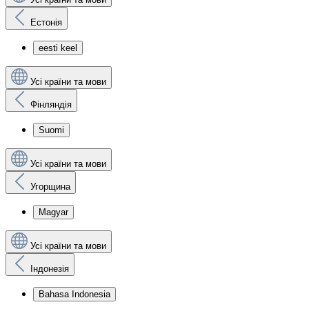
Естонія
eesti keel
Усі країни та мови
Фінляндія
Suomi
Усі країни та мови
Угорщина
Magyar
Усі країни та мови
Індонезія
Bahasa Indonesia