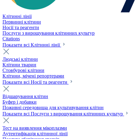
Клітинні лінії
Первинні клітини
Носії та реагенти
Послуги з вирощування клітинних культур
Citations
Показати всі Клітинні лінії
Людські клітини
Клітини тварин
Стовбурові клітини
Клітини, мічені репортерами
Показати всі Носії та реагенти
Відшарування клітин
Буфер і добавки
Поживні середовища для культивування клітин
Показати всі Послуги з вирощування клітинних культур
Тест на виявлення мікоплазми
Аутентифікація клітинної лінії