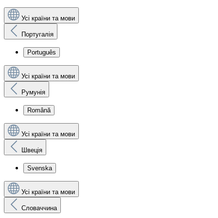
Усі країни та мови
Португалія
Português
Усі країни та мови
Румунія
Română
Усі країни та мови
Швеція
Svenska
Усі країни та мови
Словаччина