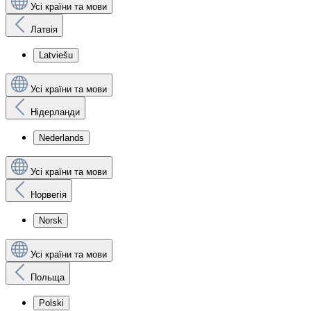
Усі країни та мови
Латвія
Latviešu
Усі країни та мови
Нідерланди
Nederlands
Усі країни та мови
Норвегія
Norsk
Усі країни та мови
Польща
Polski