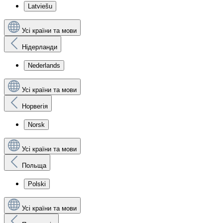
Latviešu
Усі країни та мови
Нідерланди
Nederlands
Усі країни та мови
Норвегія
Norsk
Усі країни та мови
Польща
Polski
Усі країни та мови