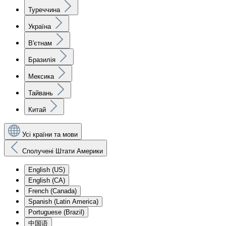
Туреччина
Україна
В'єтнам
Бразилія
Мексика
Тайвань
Китай
Усі країни та мови
Сполучені Штати Америки
English (US)
English (CA)
French (Canada)
Spanish (Latin America)
Portuguese (Brazil)
中国语