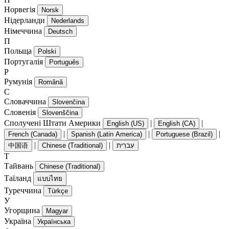
Норвегія
Norsk
Нідерланди
Nederlands
Німеччина
Deutsch
П
Польща
Polski
Португалія
Português
Р
Румунія
Română
С
Словаччина
Slovenčina
Словенія
Slovenščina
Сполучені Штати Америки
|
|
English (US)
English (CA)
|
|
|
French (Canada)
Spanish (Latin America)
Portuguese (Brazil)
|
|
中国语
Chinese (Traditional)
עִברִית
Т
Тайвань
Chinese (Traditional)
Таїланд
แบบไทย
Туреччина
Türkçe
У
Угорщина
Magyar
Україна
Українська