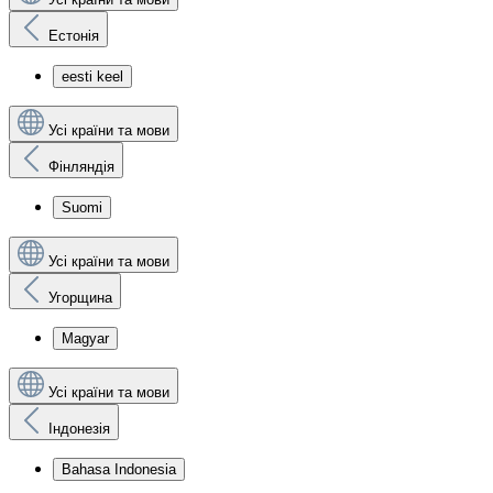
Естонія
eesti keel
Усі країни та мови
Фінляндія
Suomi
Усі країни та мови
Угорщина
Magyar
Усі країни та мови
Індонезія
Bahasa Indonesia