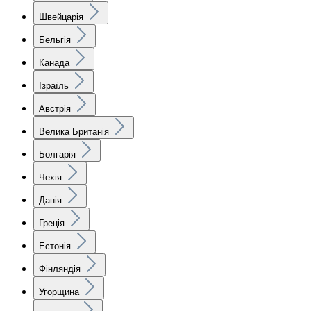
Швейцарія
Бельгія
Канада
Ізраїль
Австрія
Велика Британія
Болгарія
Чехія
Данія
Греція
Естонія
Фінляндія
Угорщина