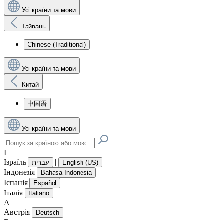
Усі країни та мови
Тайвань
Chinese (Traditional)
Усі країни та мови
Китай
中国语
Усі країни та мови
І
Ізраїль
|
עִברִית
English (US)
Індонезія
Bahasa Indonesia
Іспанія
Español
Італія
Italiano
А
Австрія
Deutsch