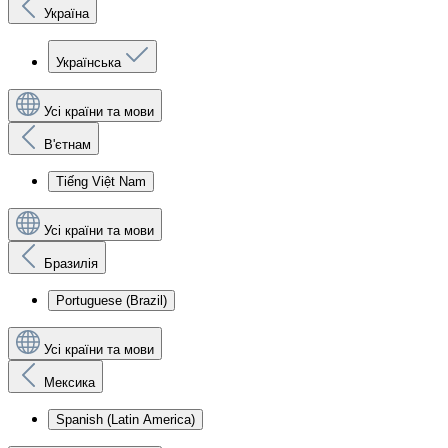
Україна
Українська
Усі країни та мови
В'єтнам
Tiếng Việt Nam
Усі країни та мови
Бразилія
Portuguese (Brazil)
Усі країни та мови
Мексика
Spanish (Latin America)