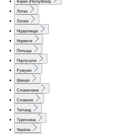
Корея (Республіка)
Литва
Латвія
Нідерланди
Норвегія
Польща
Португалія
Румунія
Швеція
Словаччина
Словенія
Таїланд
Туреччина
Україна