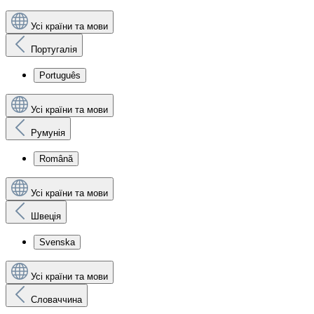
Усі країни та мови
Португалія
Português
Усі країни та мови
Румунія
Română
Усі країни та мови
Швеція
Svenska
Усі країни та мови
Словаччина