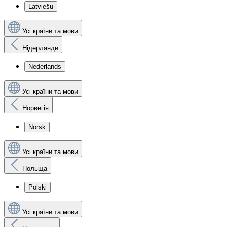
Latviešu
Усі країни та мови
Нідерланди
Nederlands
Усі країни та мови
Норвегія
Norsk
Усі країни та мови
Польща
Polski
Усі країни та мови