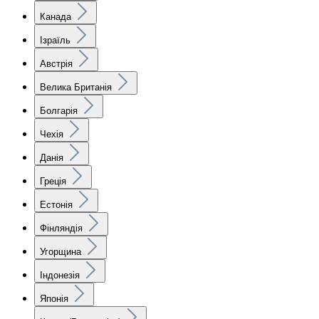
Канада
Ізраїль
Австрія
Велика Британія
Болгарія
Чехія
Данія
Греція
Естонія
Фінляндія
Угорщина
Індонезія
Японія