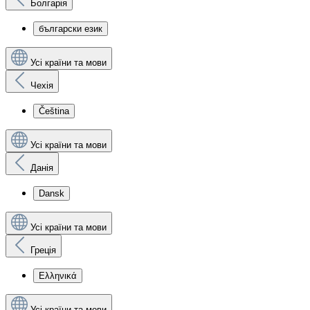
Болгарія
български език
Усі країни та мови
Чехія
Čeština
Усі країни та мови
Данія
Dansk
Усі країни та мови
Греція
Ελληνικά
Усі країни та мови