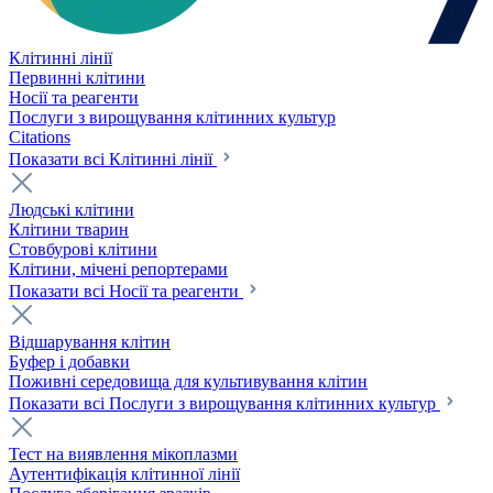
Клітинні лінії
Первинні клітини
Носії та реагенти
Послуги з вирощування клітинних культур
Citations
Показати всі Клітинні лінії
Людські клітини
Клітини тварин
Стовбурові клітини
Клітини, мічені репортерами
Показати всі Носії та реагенти
Відшарування клітин
Буфер і добавки
Поживні середовища для культивування клітин
Показати всі Послуги з вирощування клітинних культур
Тест на виявлення мікоплазми
Аутентифікація клітинної лінії