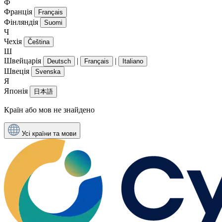
Ф
Франція
Français
Фінляндія
Suomi
Ч
Чехія
Čeština
Ш
Швейцарія
|
|
Deutsch
Français
Italiano
Швеція
Svenska
Я
Японія
日本語
Країн або мов не знайдено
Усі країни та мови