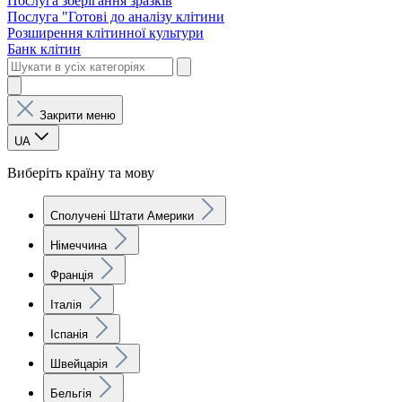
Послуга зберігання зразків
Послуга "Готові до аналізу клітини
Розширення клітинної культури
Банк клітин
Закрити меню
UA
Виберіть країну та мову
Сполучені Штати Америки
Німеччина
Франція
Італія
Іспанія
Швейцарія
Бельгія