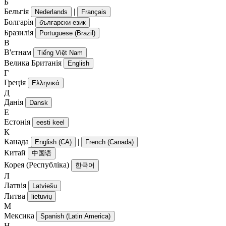
Б
Бельгія
|
Nederlands
Français
Болгарія
български език
Бразилія
Portuguese (Brazil)
В
В'єтнам
Tiếng Việt Nam
Велика Британія
English
Г
Греція
Ελληνικά
Д
Данія
Dansk
Е
Естонія
eesti keel
К
Канада
|
English (CA)
French (Canada)
Китай
中国语
Корея (Республіка)
한국어
Л
Латвія
Latviešu
Литва
lietuvių
М
Мексика
Spanish (Latin America)
Н