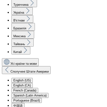
Туреччина
Україна
В'єтнам
Бразилія
Мексика
Тайвань
Китай
Усі країни та мови
Сполучені Штати Америки
English (US)
English (CA)
French (Canada)
Spanish (Latin America)
Portuguese (Brazil)
中国语