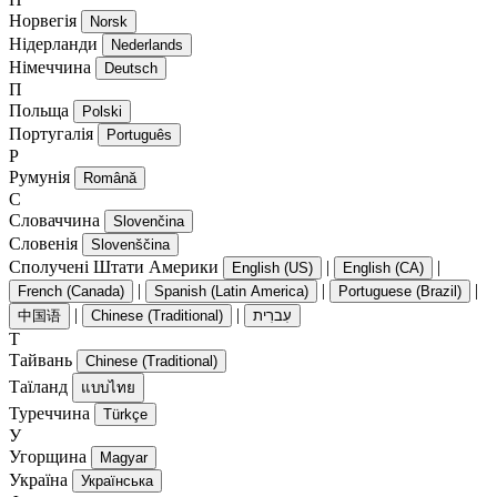
Норвегія
Norsk
Нідерланди
Nederlands
Німеччина
Deutsch
П
Польща
Polski
Португалія
Português
Р
Румунія
Română
С
Словаччина
Slovenčina
Словенія
Slovenščina
Сполучені Штати Америки
|
|
English (US)
English (CA)
|
|
|
French (Canada)
Spanish (Latin America)
Portuguese (Brazil)
|
|
中国语
Chinese (Traditional)
עִברִית
Т
Тайвань
Chinese (Traditional)
Таїланд
แบบไทย
Туреччина
Türkçe
У
Угорщина
Magyar
Україна
Українська