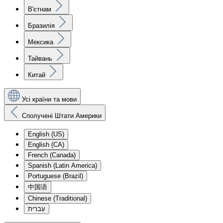
В'єтнам
Бразилія
Мексика
Тайвань
Китай
Усі країни та мови
Сполучені Штати Америки
English (US)
English (CA)
French (Canada)
Spanish (Latin America)
Portuguese (Brazil)
中国语
Chinese (Traditional)
עִברִית