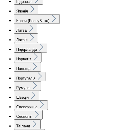
Індонезія
Японія
Корея (Республіка)
Литва
Латвія
Нідерланди
Норвегія
Польща
Португалія
Румунія
Швеція
Словаччина
Словенія
Таїланд