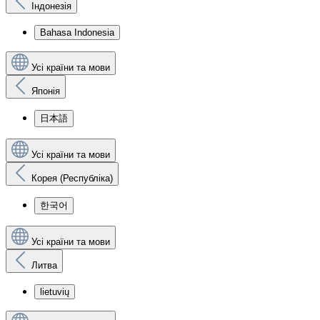
Індонезія
Bahasa Indonesia
Усі країни та мови
Японія
日本語
Усі країни та мови
Корея (Республіка)
한국어
Усі країни та мови
Литва
lietuvių