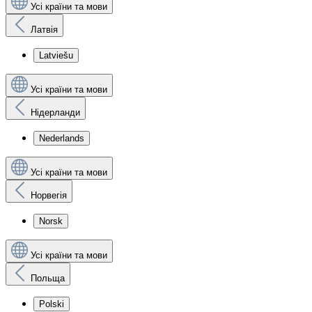
Усі країни та мови
Латвія
Latviešu
Усі країни та мови
Нідерланди
Nederlands
Усі країни та мови
Норвегія
Norsk
Усі країни та мови
Польща
Polski