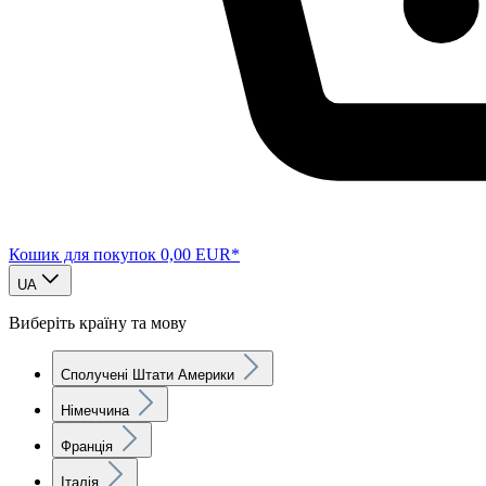
Кошик для покупок
0,00 EUR*
UA
Виберіть країну та мову
Сполучені Штати Америки
Німеччина
Франція
Італія