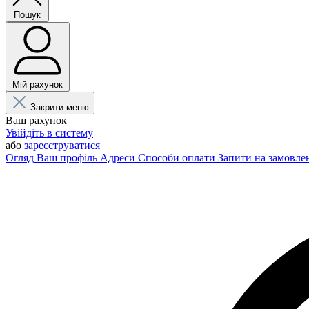
Пошук
Мій рахунок
Закрити меню
Ваш рахунок
Увійдіть в систему
або
зареєструватися
Огляд
Ваш профіль
Адреси
Способи оплати
Запити на замовле