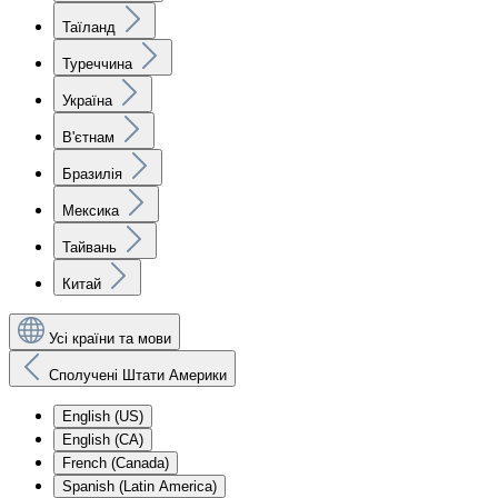
Таїланд
Туреччина
Україна
В'єтнам
Бразилія
Мексика
Тайвань
Китай
Усі країни та мови
Сполучені Штати Америки
English (US)
English (CA)
French (Canada)
Spanish (Latin America)