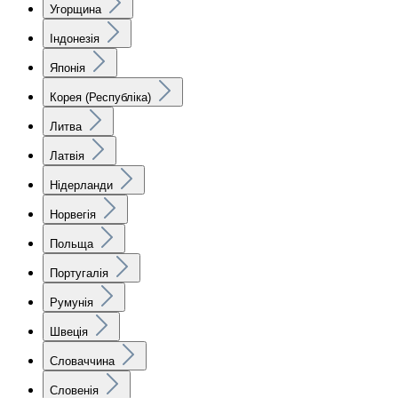
Угорщина
Індонезія
Японія
Корея (Республіка)
Литва
Латвія
Нідерланди
Норвегія
Польща
Португалія
Румунія
Швеція
Словаччина
Словенія