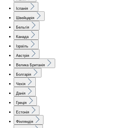
Іспанія
Швейцарія
Бельгія
Канада
Ізраїль
Австрія
Велика Британія
Болгарія
Чехія
Данія
Греція
Естонія
Фінляндія