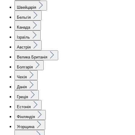
Швейцарія
Бельгія
Канада
Ізраїль
Австрія
Велика Британія
Болгарія
Чехія
Данія
Греція
Естонія
Фінляндія
Угорщина