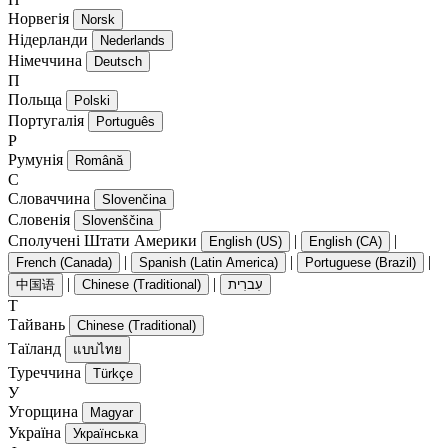
Норвегія
Norsk
Нідерланди
Nederlands
Німеччина
Deutsch
П
Польща
Polski
Португалія
Português
Р
Румунія
Română
С
Словаччина
Slovenčina
Словенія
Slovenščina
Сполучені Штати Америки
|
|
English (US)
English (CA)
|
|
|
French (Canada)
Spanish (Latin America)
Portuguese (Brazil)
|
|
中国语
Chinese (Traditional)
עִברִית
Т
Тайвань
Chinese (Traditional)
Таїланд
แบบไทย
Туреччина
Türkçe
У
Угорщина
Magyar
Україна
Українська