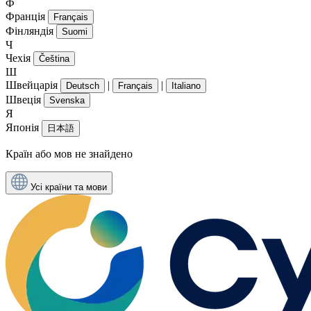
Ф
Франція
Français
Фінляндія
Suomi
Ч
Чехія
Čeština
Ш
Швейцарія
|
|
Deutsch
Français
Italiano
Швеція
Svenska
Я
Японія
日本語
Країн або мов не знайдено
Усі країни та мови