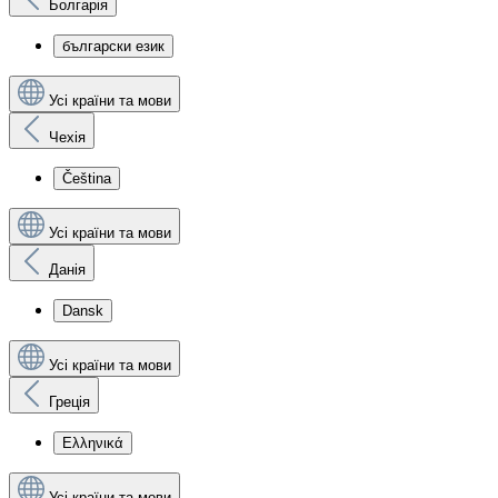
Болгарія
български език
Усі країни та мови
Чехія
Čeština
Усі країни та мови
Данія
Dansk
Усі країни та мови
Греція
Ελληνικά
Усі країни та мови