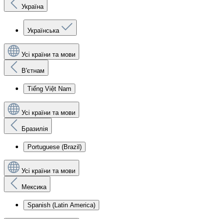
Україна
Українська
Усі країни та мови
В'єтнам
Tiếng Việt Nam
Усі країни та мови
Бразилія
Portuguese (Brazil)
Усі країни та мови
Мексика
Spanish (Latin America)