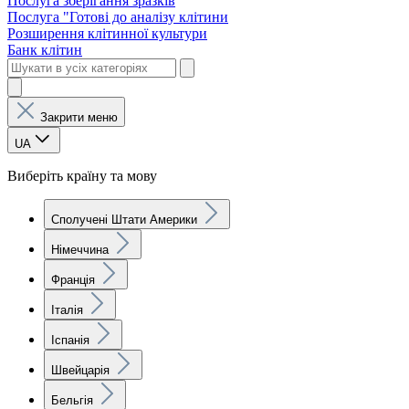
Послуга зберігання зразків
Послуга "Готові до аналізу клітини
Розширення клітинної культури
Банк клітин
Закрити меню
UA
Виберіть країну та мову
Сполучені Штати Америки
Німеччина
Франція
Італія
Іспанія
Швейцарія
Бельгія