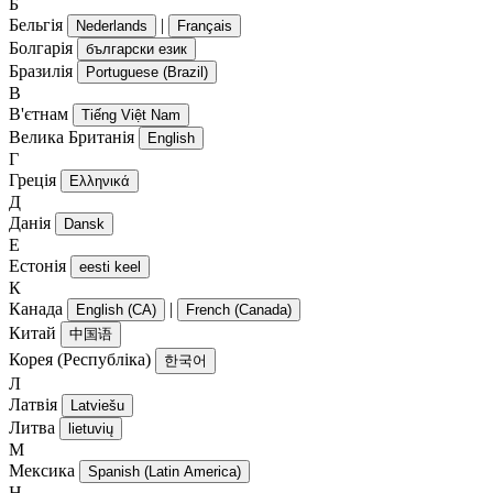
Б
Бельгія
|
Nederlands
Français
Болгарія
български език
Бразилія
Portuguese (Brazil)
В
В'єтнам
Tiếng Việt Nam
Велика Британія
English
Г
Греція
Ελληνικά
Д
Данія
Dansk
Е
Естонія
eesti keel
К
Канада
|
English (CA)
French (Canada)
Китай
中国语
Корея (Республіка)
한국어
Л
Латвія
Latviešu
Литва
lietuvių
М
Мексика
Spanish (Latin America)
Н