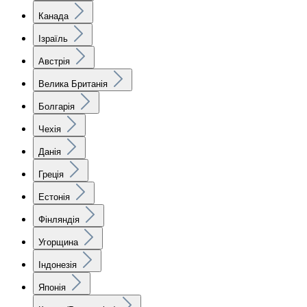
Канада
Ізраїль
Австрія
Велика Британія
Болгарія
Чехія
Данія
Греція
Естонія
Фінляндія
Угорщина
Індонезія
Японія