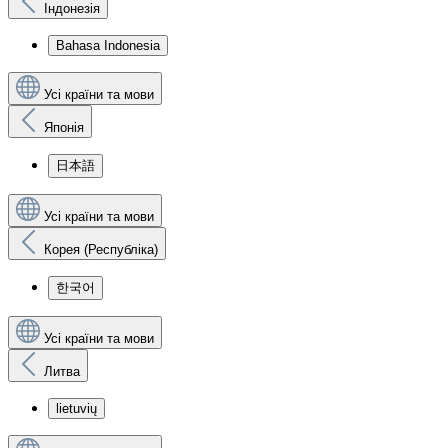
Індонезія
Bahasa Indonesia
Усі країни та мови
Японія
日本語
Усі країни та мови
Корея (Республіка)
한국어
Усі країни та мови
Литва
lietuvių