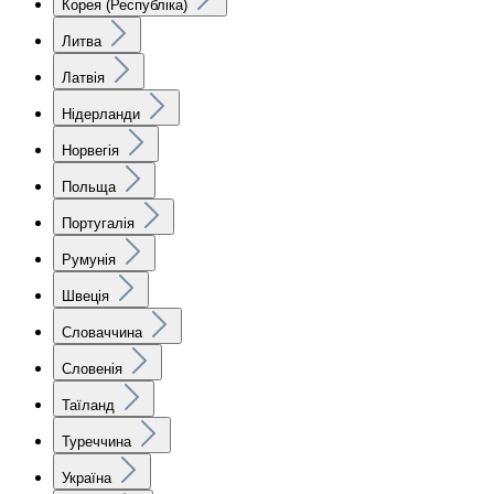
Корея (Республіка)
Литва
Латвія
Нідерланди
Норвегія
Польща
Португалія
Румунія
Швеція
Словаччина
Словенія
Таїланд
Туреччина
Україна