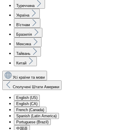
Туреччина
Україна
В'єтнам
Бразилія
Мексика
Тайвань
Китай
Усі країни та мови
Сполучені Штати Америки
English (US)
English (CA)
French (Canada)
Spanish (Latin America)
Portuguese (Brazil)
中国语