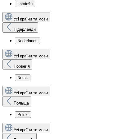
Latviešu
Усі країни та мови
Нідерланди
Nederlands
Усі країни та мови
Норвегія
Norsk
Усі країни та мови
Польща
Polski
Усі країни та мови