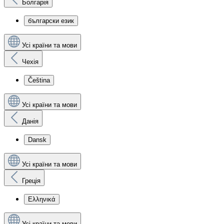
Болгарія
български език
Усі країни та мови
Чехія
Čeština
Усі країни та мови
Данія
Dansk
Усі країни та мови
Греція
Ελληνικά
Усі країни та мови