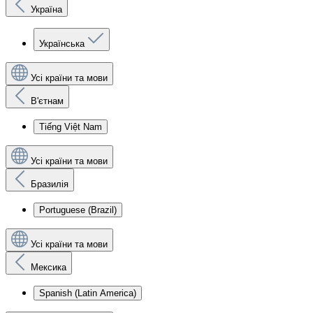
Україна
Українська
Усі країни та мови
В'єтнам
Tiếng Việt Nam
Усі країни та мови
Бразилія
Portuguese (Brazil)
Усі країни та мови
Мексика
Spanish (Latin America)