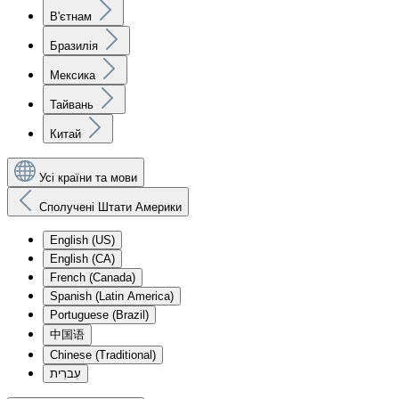
В'єтнам
Бразилія
Мексика
Тайвань
Китай
Усі країни та мови
Сполучені Штати Америки
English (US)
English (CA)
French (Canada)
Spanish (Latin America)
Portuguese (Brazil)
中国语
Chinese (Traditional)
עִברִית