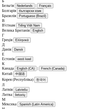
Б
Бельгія
|
Nederlands
Français
Болгарія
български език
Бразилія
Portuguese (Brazil)
В
В'єтнам
Tiếng Việt Nam
Велика Британія
English
Г
Греція
Ελληνικά
Д
Данія
Dansk
Е
Естонія
eesti keel
К
Канада
|
English (CA)
French (Canada)
Китай
中国语
Корея (Республіка)
한국어
Л
Латвія
Latviešu
Литва
lietuvių
М
Мексика
Spanish (Latin America)
Н