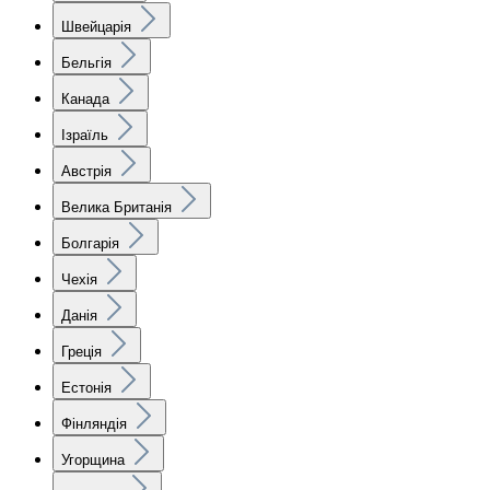
Швейцарія
Бельгія
Канада
Ізраїль
Австрія
Велика Британія
Болгарія
Чехія
Данія
Греція
Естонія
Фінляндія
Угорщина