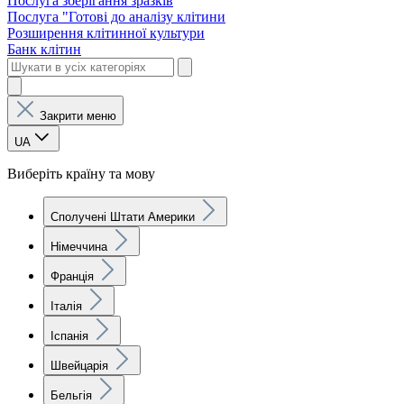
Послуга зберігання зразків
Послуга "Готові до аналізу клітини
Розширення клітинної культури
Банк клітин
Закрити меню
UA
Виберіть країну та мову
Сполучені Штати Америки
Німеччина
Франція
Італія
Іспанія
Швейцарія
Бельгія