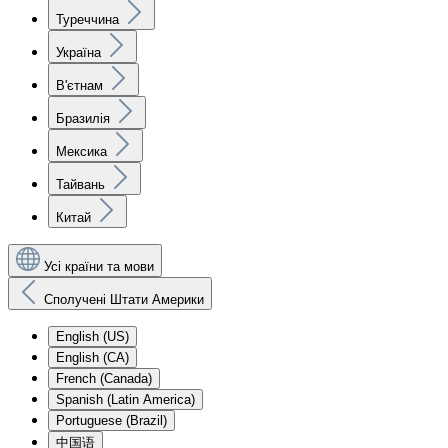
Туреччина
Україна
В'єтнам
Бразилія
Мексика
Тайвань
Китай
Усі країни та мови
Сполучені Штати Америки
English (US)
English (CA)
French (Canada)
Spanish (Latin America)
Portuguese (Brazil)
中国语