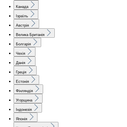
Канада
Ізраїль
Австрія
Велика Британія
Болгарія
Чехія
Данія
Греція
Естонія
Фінляндія
Угорщина
Індонезія
Японія