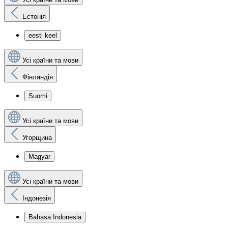
Естонія
eesti keel
Усі країни та мови
Фінляндія
Suomi
Усі країни та мови
Угорщина
Magyar
Усі країни та мови
Індонезія
Bahasa Indonesia