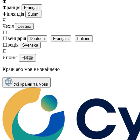
Ф
Франція
Français
Фінляндія
Suomi
Ч
Чехія
Čeština
Ш
Швейцарія
|
|
Deutsch
Français
Italiano
Швеція
Svenska
Я
Японія
日本語
Країн або мов не знайдено
Усі країни та мови