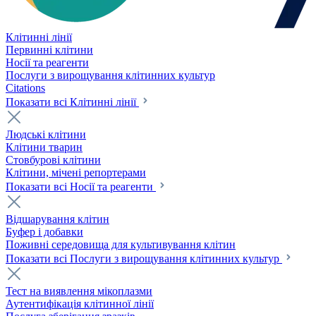
Клітинні лінії
Первинні клітини
Носії та реагенти
Послуги з вирощування клітинних культур
Citations
Показати всі Клітинні лінії
Людські клітини
Клітини тварин
Стовбурові клітини
Клітини, мічені репортерами
Показати всі Носії та реагенти
Відшарування клітин
Буфер і добавки
Поживні середовища для культивування клітин
Показати всі Послуги з вирощування клітинних культур
Тест на виявлення мікоплазми
Аутентифікація клітинної лінії