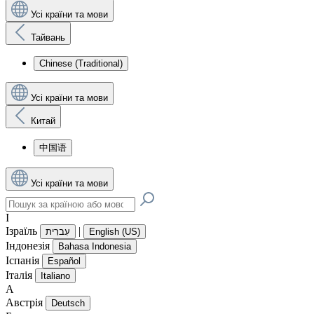
Усі країни та мови
Тайвань
Chinese (Traditional)
Усі країни та мови
Китай
中国语
Усі країни та мови
І
Ізраїль
|
עִברִית
English (US)
Індонезія
Bahasa Indonesia
Іспанія
Español
Італія
Italiano
А
Австрія
Deutsch