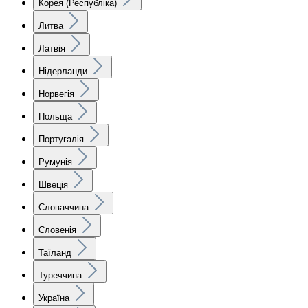
Корея (Республіка)
Литва
Латвія
Нідерланди
Норвегія
Польща
Португалія
Румунія
Швеція
Словаччина
Словенія
Таїланд
Туреччина
Україна