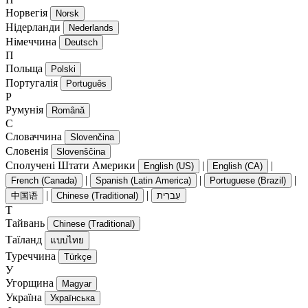
Норвегія
Norsk
Нідерланди
Nederlands
Німеччина
Deutsch
П
Польща
Polski
Португалія
Português
Р
Румунія
Română
С
Словаччина
Slovenčina
Словенія
Slovenščina
Сполучені Штати Америки
|
|
English (US)
English (CA)
|
|
|
French (Canada)
Spanish (Latin America)
Portuguese (Brazil)
|
|
中国语
Chinese (Traditional)
עִברִית
Т
Тайвань
Chinese (Traditional)
Таїланд
แบบไทย
Туреччина
Türkçe
У
Угорщина
Magyar
Україна
Українська