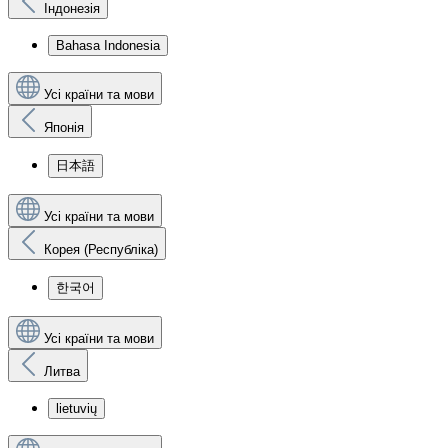
Індонезія
Bahasa Indonesia
Усі країни та мови
Японія
日本語
Усі країни та мови
Корея (Республіка)
한국어
Усі країни та мови
Литва
lietuvių