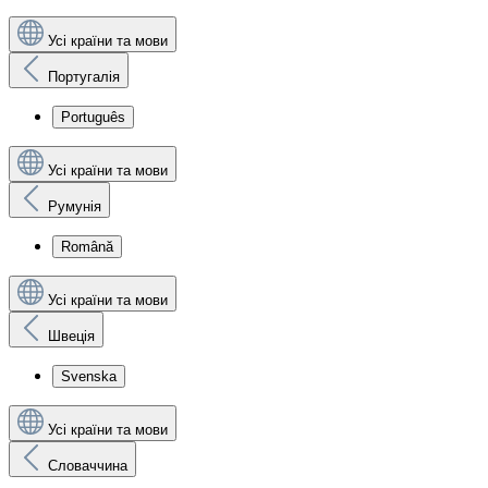
Усі країни та мови
Португалія
Português
Усі країни та мови
Румунія
Română
Усі країни та мови
Швеція
Svenska
Усі країни та мови
Словаччина