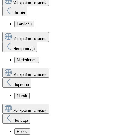
Усі країни та мови
Латвія
Latviešu
Усі країни та мови
Нідерланди
Nederlands
Усі країни та мови
Норвегія
Norsk
Усі країни та мови
Польща
Polski