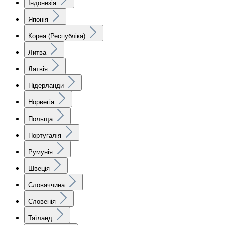
Індонезія
Японія
Корея (Республіка)
Литва
Латвія
Нідерланди
Норвегія
Польща
Португалія
Румунія
Швеція
Словаччина
Словенія
Таїланд