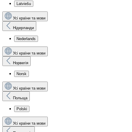
Latviešu
Усі країни та мови
Нідерланди
Nederlands
Усі країни та мови
Норвегія
Norsk
Усі країни та мови
Польща
Polski
Усі країни та мови