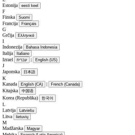
Estonija
eesti keel
F
Finska
Suomi
Francija
Français
G
Grčija
Ελληνικά
I
Indonezija
Bahasa Indonesia
Italija
Italiano
Izrael
|
עִברִית
English (US)
J
Japonska
日本語
K
Kanada
|
English (CA)
French (Canada)
Kitajska
中国语
Korea (Republika)
한국어
L
Latvija
Latviešu
Litva
lietuvių
M
Madžarska
Magyar
Mehika
Spanish (Latin America)