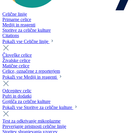
Celične linije
Primarne celice
Mediji in reagenti
Storitve za celične kulture
Citations
Pokaži vse Celične linije
Človeške celice
Živalske celice
Matične celice
Celice, označene z reporterjem
Pokaži vse Mediji in reagenti
Odcepitev celic
Pufri in dodatki
Gojišča za celične kulture
Pokaži vse Storitve za celične kulture
Test za odkrivanje mikoplazme
Preverjanje pristnosti celične linije
Storitev shranjevanja vzorcev