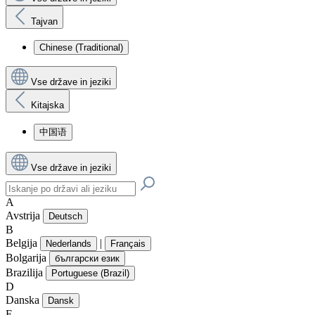
Tajvan
Chinese (Traditional)
Vse države in jeziki
Kitajska
中国语
Vse države in jeziki
A
Avstrija
Deutsch
B
Belgija
|
Nederlands
Français
Bolgarija
български език
Brazilija
Portuguese (Brazil)
D
Danska
Dansk
E