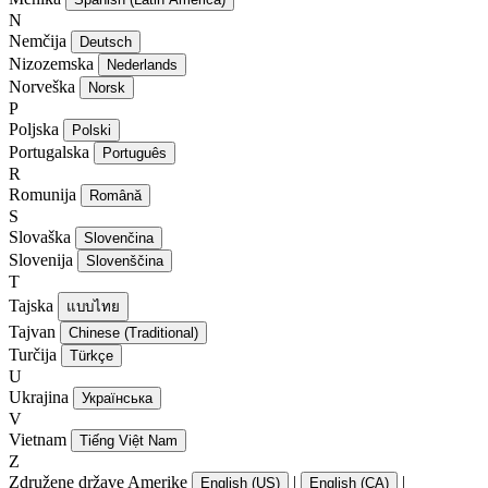
N
Nemčija
Deutsch
Nizozemska
Nederlands
Norveška
Norsk
P
Poljska
Polski
Portugalska
Português
R
Romunija
Română
S
Slovaška
Slovenčina
Slovenija
Slovenščina
T
Tajska
แบบไทย
Tajvan
Chinese (Traditional)
Turčija
Türkçe
U
Ukrajina
Українська
V
Vietnam
Tiếng Việt Nam
Z
Združene države Amerike
|
|
English (US)
English (CA)