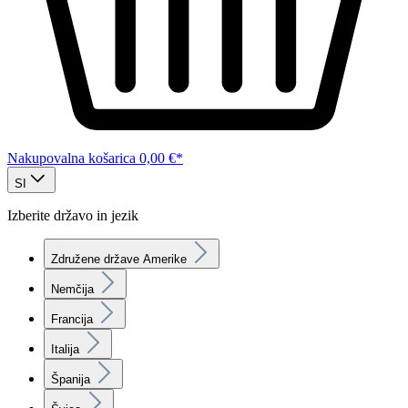
Nakupovalna košarica
0,00 €*
SI
Izberite državo in jezik
Združene države Amerike
Nemčija
Francija
Italija
Španija