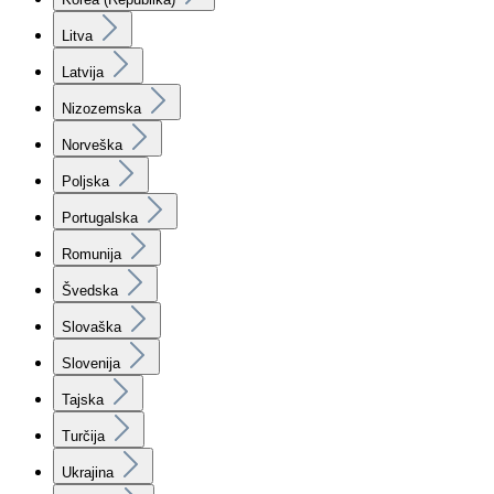
Litva
Latvija
Nizozemska
Norveška
Poljska
Portugalska
Romunija
Švedska
Slovaška
Slovenija
Tajska
Turčija
Ukrajina