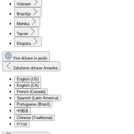
Vietnam
Brazilija
Mehika
Tajvan
Kitajska
Vse države in jeziki
Združene države Amerike
English (US)
English (CA)
French (Canada)
Spanish (Latin America)
Portuguese (Brazil)
中国语
Chinese (Traditional)
עִברִית