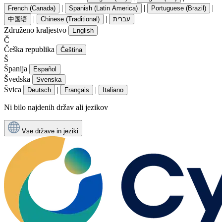
|
|
|
French (Canada)
Spanish (Latin America)
Portuguese (Brazil)
|
|
中国语
Chinese (Traditional)
עִברִית
Združeno kraljestvo
English
Č
Češka republika
Čeština
Š
Španija
Español
Švedska
Svenska
Švica
|
|
Deutsch
Français
Italiano
Ni bilo najdenih držav ali jezikov
Vse države in jeziki