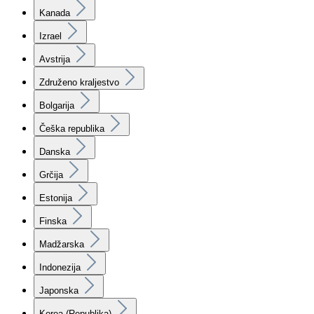
Kanada
Izrael
Avstrija
Združeno kraljestvo
Bolgarija
Češka republika
Danska
Grčija
Estonija
Finska
Madžarska
Indonezija
Japonska
Korea (Republika)