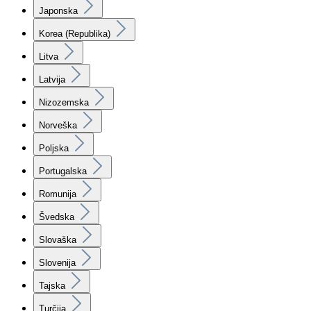
Japonska
Korea (Republika)
Litva
Latvija
Nizozemska
Norveška
Poljska
Portugalska
Romunija
Švedska
Slovaška
Slovenija
Tajska
Turčija