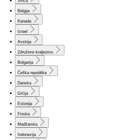
Švica
Belgija
Kanada
Izrael
Avstrija
Združeno kraljestvo
Bolgarija
Češka republika
Danska
Grčija
Estonija
Finska
Madžarska
Indonezija