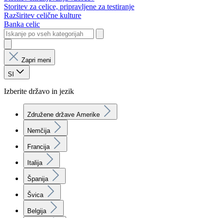
Storitev za celice, pripravljene za testiranje
Razširitev celične kulture
Banka celic
Zapri meni
SI
Izberite državo in jezik
Združene države Amerike
Nemčija
Francija
Italija
Španija
Švica
Belgija