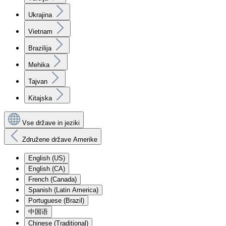
Ukrajina
Vietnam
Brazilija
Mehika
Tajvan
Kitajska
Vse države in jeziki
Združene države Amerike
English (US)
English (CA)
French (Canada)
Spanish (Latin America)
Portuguese (Brazil)
中国语
Chinese (Traditional)