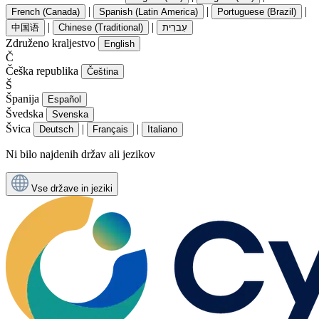
|
|
|
French (Canada)
Spanish (Latin America)
Portuguese (Brazil)
|
|
中国语
Chinese (Traditional)
עִברִית
Združeno kraljestvo
English
Č
Češka republika
Čeština
Š
Španija
Español
Švedska
Svenska
Švica
|
|
Deutsch
Français
Italiano
Ni bilo najdenih držav ali jezikov
Vse države in jeziki