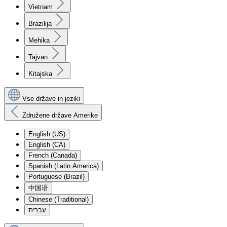
Vietnam
Brazilija
Mehika
Tajvan
Kitajska
Vse države in jeziki
Združene države Amerike
English (US)
English (CA)
French (Canada)
Spanish (Latin America)
Portuguese (Brazil)
中国语
Chinese (Traditional)
עִברִית