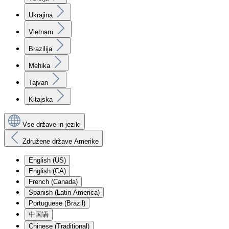
Ukrajina
Vietnam
Brazilija
Mehika
Tajvan
Kitajska
Vse države in jeziki
Združene države Amerike
English (US)
English (CA)
French (Canada)
Spanish (Latin America)
Portuguese (Brazil)
中国语
Chinese (Traditional)