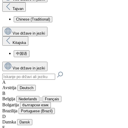
Tajvan
Chinese (Traditional)
Vse države in jeziki
Kitajska
中国语
Vse države in jeziki
A
Avstrija
Deutsch
B
Belgija
|
Nederlands
Français
Bolgarija
български език
Brazilija
Portuguese (Brazil)
D
Danska
Dansk
E