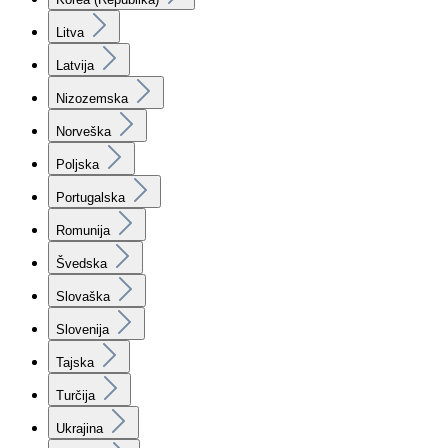
Litva
Latvija
Nizozemska
Norveška
Poljska
Portugalska
Romunija
Švedska
Slovaška
Slovenija
Tajska
Turčija
Ukrajina