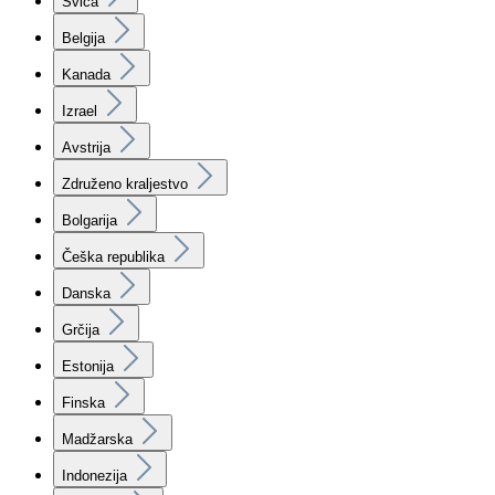
Švica
Belgija
Kanada
Izrael
Avstrija
Združeno kraljestvo
Bolgarija
Češka republika
Danska
Grčija
Estonija
Finska
Madžarska
Indonezija