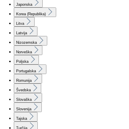
Japonska
Korea (Republika)
Litva
Latvija
Nizozemska
Norveška
Poljska
Portugalska
Romunija
Švedska
Slovaška
Slovenija
Tajska
Turčija