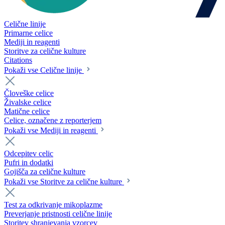
Celične linije
Primarne celice
Mediji in reagenti
Storitve za celične kulture
Citations
Pokaži vse Celične linije
Človeške celice
Živalske celice
Matične celice
Celice, označene z reporterjem
Pokaži vse Mediji in reagenti
Odcepitev celic
Pufri in dodatki
Gojišča za celične kulture
Pokaži vse Storitve za celične kulture
Test za odkrivanje mikoplazme
Preverjanje pristnosti celične linije
Storitev shranjevanja vzorcev