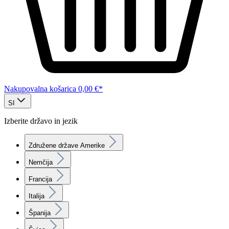
Nakupovalna košarica
0,00 €*
SI
Izberite državo in jezik
Združene države Amerike
Nemčija
Francija
Italija
Španija