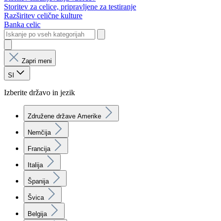
Storitev za celice, pripravljene za testiranje
Razširitev celične kulture
Banka celic
Zapri meni
SI
Izberite državo in jezik
Združene države Amerike
Nemčija
Francija
Italija
Španija
Švica
Belgija