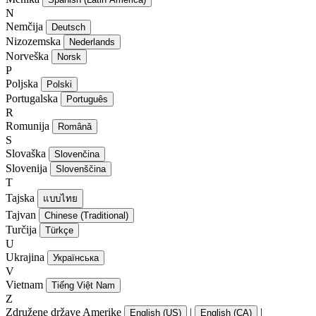
N
Nemčija
Deutsch
Nizozemska
Nederlands
Norveška
Norsk
P
Poljska
Polski
Portugalska
Português
R
Romunija
Română
S
Slovaška
Slovenčina
Slovenija
Slovenščina
T
Tajska
แบบไทย
Tajvan
Chinese (Traditional)
Turčija
Türkçe
U
Ukrajina
Українська
V
Vietnam
Tiếng Việt Nam
Z
Združene države Amerike
|
|
English (US)
English (CA)