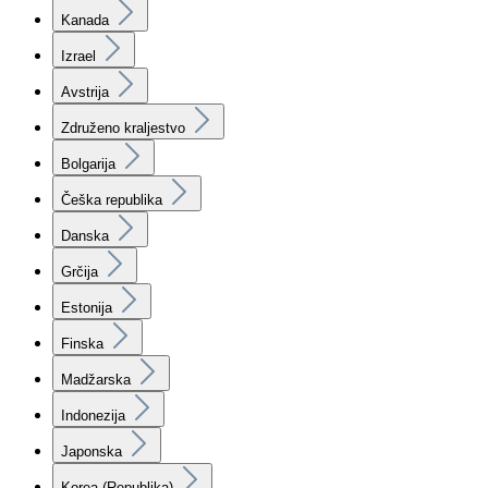
Kanada
Izrael
Avstrija
Združeno kraljestvo
Bolgarija
Češka republika
Danska
Grčija
Estonija
Finska
Madžarska
Indonezija
Japonska
Korea (Republika)