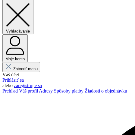
Vyhľadávanie
Moje konto
Zatvoriť menu
Váš účet
Prihlásiť sa
alebo
zaregistrujte sa
Prehľad
Váš profil
Adresy
Spôsoby platby
Žiadosti o objednávku