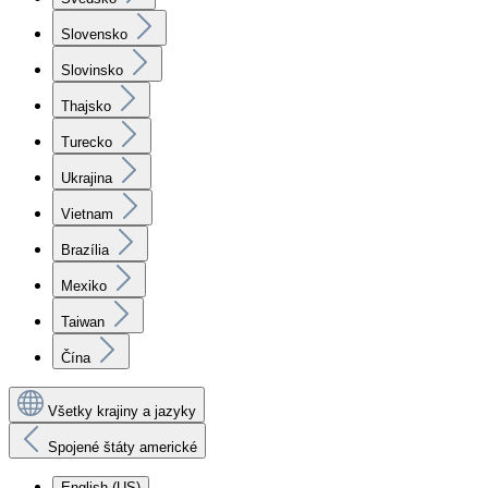
Slovensko
Slovinsko
Thajsko
Turecko
Ukrajina
Vietnam
Brazília
Mexiko
Taiwan
Čína
Všetky krajiny a jazyky
Spojené štáty americké
English (US)