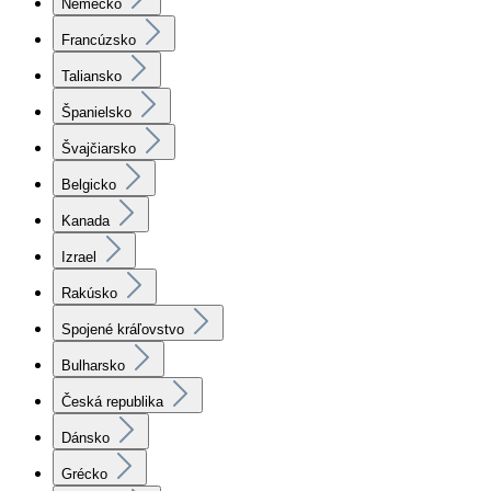
Nemecko
Francúzsko
Taliansko
Španielsko
Švajčiarsko
Belgicko
Kanada
Izrael
Rakúsko
Spojené kráľovstvo
Bulharsko
Česká republika
Dánsko
Grécko