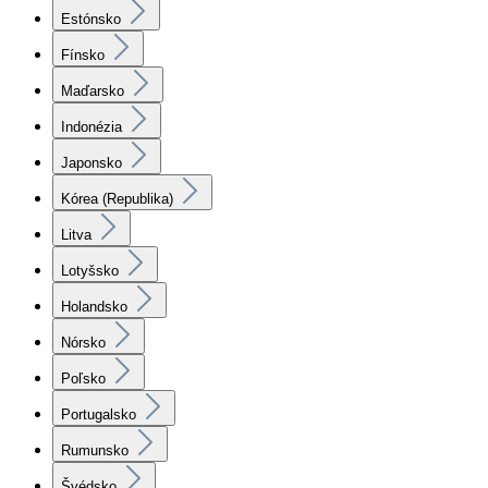
Estónsko
Fínsko
Maďarsko
Indonézia
Japonsko
Kórea (Republika)
Litva
Lotyšsko
Holandsko
Nórsko
Poľsko
Portugalsko
Rumunsko
Švédsko