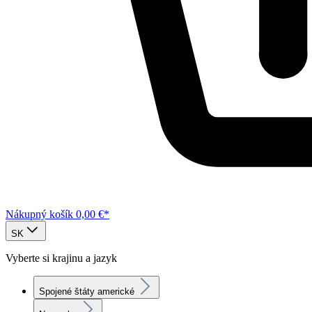
Nákupný košík
0,00 €*
SK
Vyberte si krajinu a jazyk
Spojené štáty americké