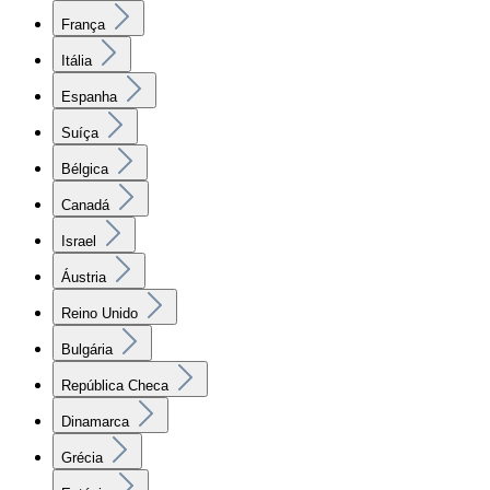
França
Itália
Espanha
Suíça
Bélgica
Canadá
Israel
Áustria
Reino Unido
Bulgária
República Checa
Dinamarca
Grécia