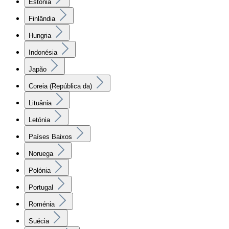
Estónia
Finlândia
Hungria
Indonésia
Japão
Coreia (República da)
Lituânia
Letónia
Países Baixos
Noruega
Polónia
Portugal
Roménia
Suécia