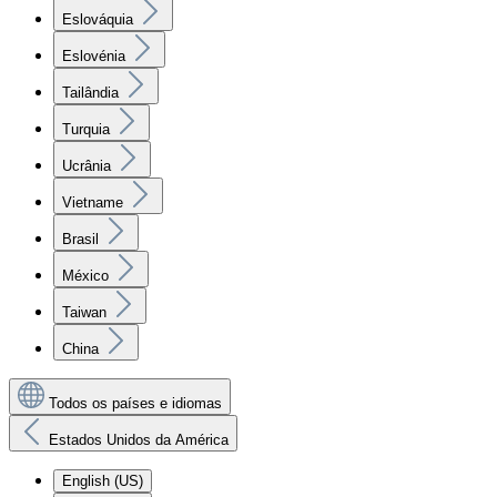
Eslováquia
Eslovénia
Tailândia
Turquia
Ucrânia
Vietname
Brasil
México
Taiwan
China
Todos os países e idiomas
Estados Unidos da América
English (US)