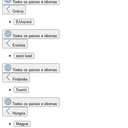
Todos os países e idiomas
Grécia
Ελληνικά
Todos os países e idiomas
Estónia
eesti keel
Todos os países e idiomas
Finlândia
Suomi
Todos os países e idiomas
Hungria
Magyar