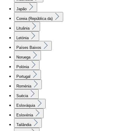
Japão
Coreia (República da)
Lituânia
Letónia
Países Baixos
Noruega
Polónia
Portugal
Roménia
Suécia
Eslováquia
Eslovénia
Tailândia