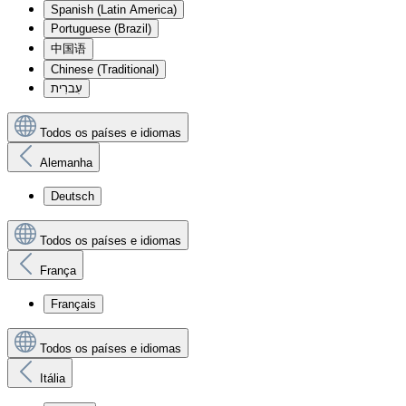
Spanish (Latin America)
Portuguese (Brazil)
中国语
Chinese (Traditional)
עִברִית
Todos os países e idiomas
Alemanha
Deutsch
Todos os países e idiomas
França
Français
Todos os países e idiomas
Itália