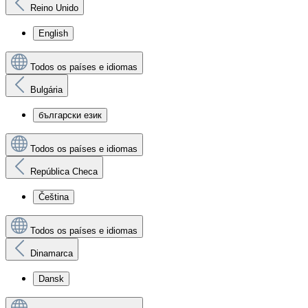
Reino Unido
English
Todos os países e idiomas
Bulgária
български език
Todos os países e idiomas
República Checa
Čeština
Todos os países e idiomas
Dinamarca
Dansk