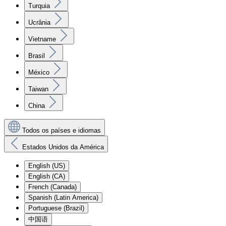
Turquia
Ucrânia
Vietname
Brasil
México
Taiwan
China
Todos os países e idiomas
Estados Unidos da América
English (US)
English (CA)
French (Canada)
Spanish (Latin America)
Portuguese (Brazil)
中国语