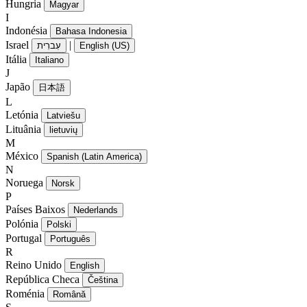
Hungria
Magyar
I
Indonésia
Bahasa Indonesia
Israel
|
עִברִית
English (US)
Itália
Italiano
J
Japão
日本語
L
Letónia
Latviešu
Lituânia
lietuvių
M
México
Spanish (Latin America)
N
Noruega
Norsk
P
Países Baixos
Nederlands
Polónia
Polski
Portugal
Português
R
Reino Unido
English
República Checa
Čeština
Roménia
Română