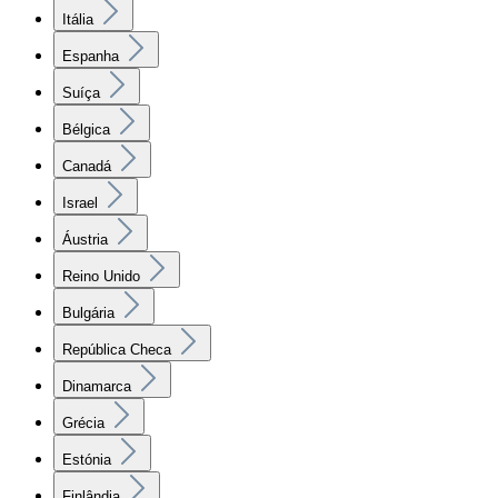
Itália
Espanha
Suíça
Bélgica
Canadá
Israel
Áustria
Reino Unido
Bulgária
República Checa
Dinamarca
Grécia
Estónia
Finlândia