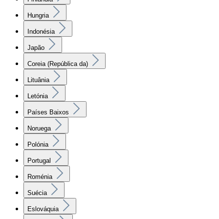
Hungria
Indonésia
Japão
Coreia (República da)
Lituânia
Letónia
Países Baixos
Noruega
Polónia
Portugal
Roménia
Suécia
Eslováquia