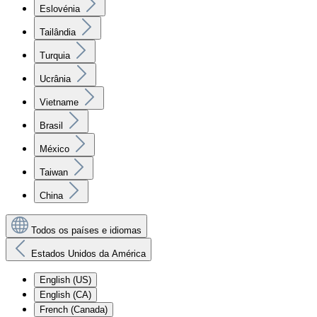
Eslovénia
Tailândia
Turquia
Ucrânia
Vietname
Brasil
México
Taiwan
China
Todos os países e idiomas
Estados Unidos da América
English (US)
English (CA)
French (Canada)