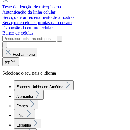
Teste de deteção de micoplasma
Autenticação da linha celular
Serviço de armazenamento de amostras
Serviço de células prontas para ensaio
Expansão da cultura celular
Banco de células
Fechar menu
PT
Selecione o seu país e idioma
Estados Unidos da América
Alemanha
França
Itália
Espanha