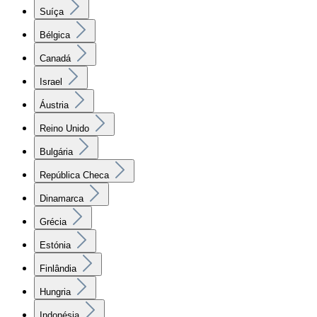
Suíça
Bélgica
Canadá
Israel
Áustria
Reino Unido
Bulgária
República Checa
Dinamarca
Grécia
Estónia
Finlândia
Hungria
Indonésia