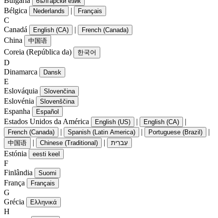
Bulgária
български език
Bélgica
|
Nederlands
Français
C
Canadá
|
English (CA)
French (Canada)
China
中国语
Coreia (República da)
한국어
D
Dinamarca
Dansk
E
Eslováquia
Slovenčina
Eslovénia
Slovenščina
Espanha
Español
Estados Unidos da América
|
|
English (US)
English (CA)
|
|
|
French (Canada)
Spanish (Latin America)
Portuguese (Brazil)
|
|
中国语
Chinese (Traditional)
עִברִית
Estónia
eesti keel
F
Finlândia
Suomi
França
Français
G
Grécia
Ελληνικά
H