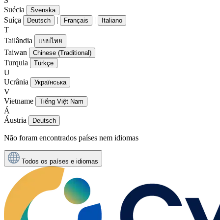
S
Suécia
Svenska
Suíça
|
|
Deutsch
Français
Italiano
T
Tailândia
แบบไทย
Taiwan
Chinese (Traditional)
Turquia
Türkçe
U
Ucrânia
Українська
V
Vietname
Tiếng Việt Nam
Á
Áustria
Deutsch
Não foram encontrados países nem idiomas
Todos os países e idiomas