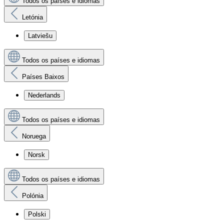
Todos os países e idiomas
Letónia
Latviešu
Todos os países e idiomas
Países Baixos
Nederlands
Todos os países e idiomas
Noruega
Norsk
Todos os países e idiomas
Polónia
Polski