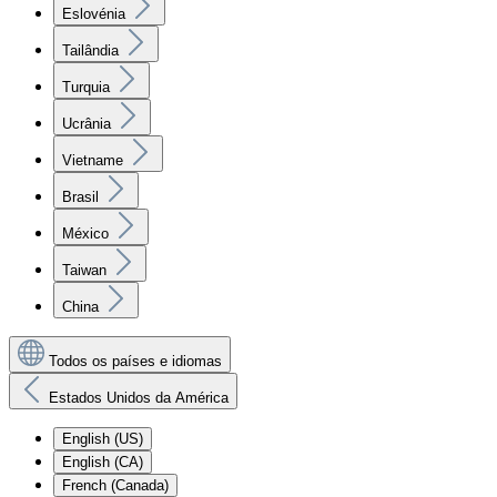
Eslovénia
Tailândia
Turquia
Ucrânia
Vietname
Brasil
México
Taiwan
China
Todos os países e idiomas
Estados Unidos da América
English (US)
English (CA)
French (Canada)