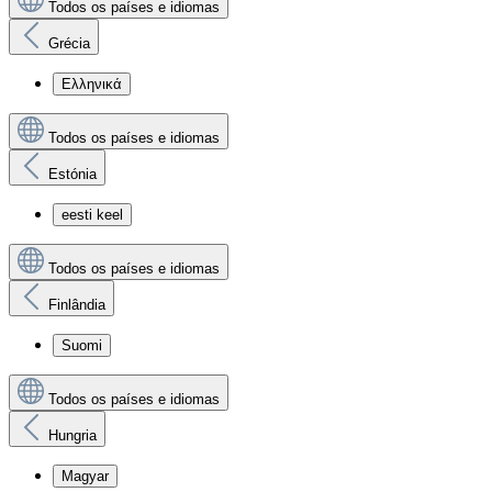
Todos os países e idiomas
Grécia
Ελληνικά
Todos os países e idiomas
Estónia
eesti keel
Todos os países e idiomas
Finlândia
Suomi
Todos os países e idiomas
Hungria
Magyar