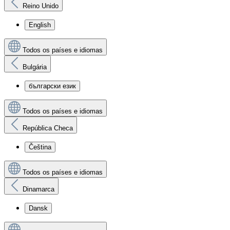
Reino Unido
English
Todos os países e idiomas
Bulgária
български език
Todos os países e idiomas
República Checa
Čeština
Todos os países e idiomas
Dinamarca
Dansk