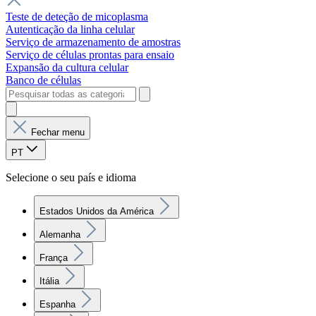
Teste de deteção de micoplasma
Autenticação da linha celular
Serviço de armazenamento de amostras
Serviço de células prontas para ensaio
Expansão da cultura celular
Banco de células
Fechar menu
PT
Selecione o seu país e idioma
Estados Unidos da América
Alemanha
França
Itália
Espanha