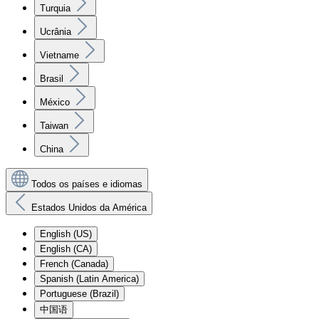
Turquia
Ucrânia
Vietname
Brasil
México
Taiwan
China
Todos os países e idiomas
Estados Unidos da América
English (US)
English (CA)
French (Canada)
Spanish (Latin America)
Portuguese (Brazil)
中国语