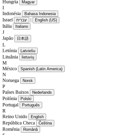
Hungria
Magyar
I
Indonésia
Bahasa Indonesia
Israel
|
עִברִית
English (US)
Itália
Italiano
J
Japão
日本語
L
Letónia
Latviešu
Lituânia
lietuvių
M
México
Spanish (Latin America)
N
Noruega
Norsk
P
Países Baixos
Nederlands
Polónia
Polski
Portugal
Português
R
Reino Unido
English
República Checa
Čeština
Roménia
Română