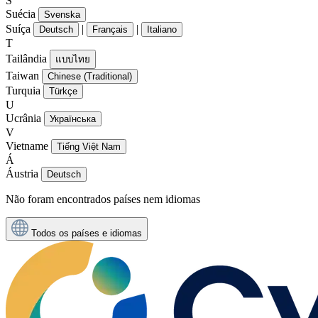
S
Suécia
Svenska
Suíça
|
|
Deutsch
Français
Italiano
T
Tailândia
แบบไทย
Taiwan
Chinese (Traditional)
Turquia
Türkçe
U
Ucrânia
Українська
V
Vietname
Tiếng Việt Nam
Á
Áustria
Deutsch
Não foram encontrados países nem idiomas
Todos os países e idiomas