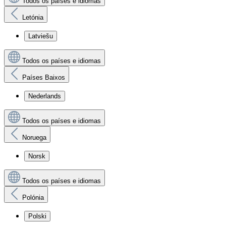
Todos os países e idiomas
Letónia
Latviešu
Todos os países e idiomas
Países Baixos
Nederlands
Todos os países e idiomas
Noruega
Norsk
Todos os países e idiomas
Polónia
Polski