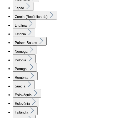
Japão
Coreia (República da)
Lituânia
Letónia
Países Baixos
Noruega
Polónia
Portugal
Roménia
Suécia
Eslováquia
Eslovénia
Tailândia