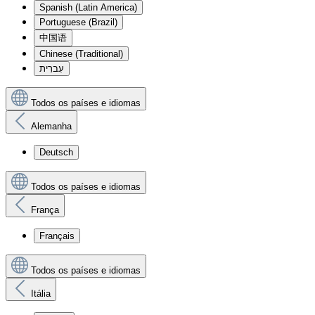
Spanish (Latin America)
Portuguese (Brazil)
中国语
Chinese (Traditional)
עִברִית
Todos os países e idiomas
Alemanha
Deutsch
Todos os países e idiomas
França
Français
Todos os países e idiomas
Itália