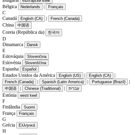
Bulgária
български език
Bélgica
|
Nederlands
Français
C
Canadá
|
English (CA)
French (Canada)
China
中国语
Coreia (República da)
한국어
D
Dinamarca
Dansk
E
Eslováquia
Slovenčina
Eslovénia
Slovenščina
Espanha
Español
Estados Unidos da América
|
|
English (US)
English (CA)
|
|
|
French (Canada)
Spanish (Latin America)
Portuguese (Brazil)
|
|
中国语
Chinese (Traditional)
עִברִית
Estónia
eesti keel
F
Finlândia
Suomi
França
Français
G
Grécia
Ελληνικά
H