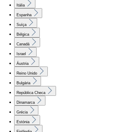
Itália
Espanha
Suíça
Bélgica
Canadá
Israel
Áustria
Reino Unido
Bulgária
República Checa
Dinamarca
Grécia
Estónia
Finlândia