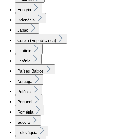
Hungria
Indonésia
Japão
Coreia (República da)
Lituânia
Letónia
Países Baixos
Noruega
Polónia
Portugal
Roménia
Suécia
Eslováquia