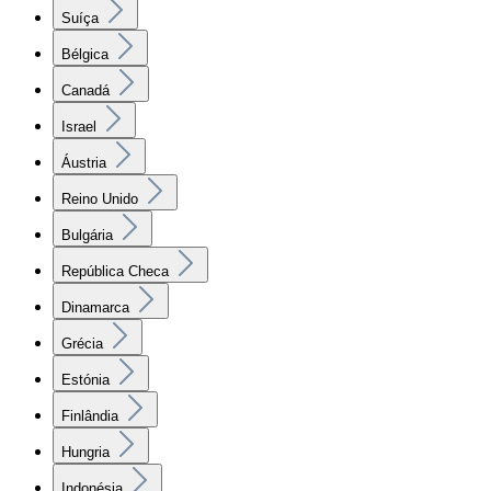
Suíça
Bélgica
Canadá
Israel
Áustria
Reino Unido
Bulgária
República Checa
Dinamarca
Grécia
Estónia
Finlândia
Hungria
Indonésia