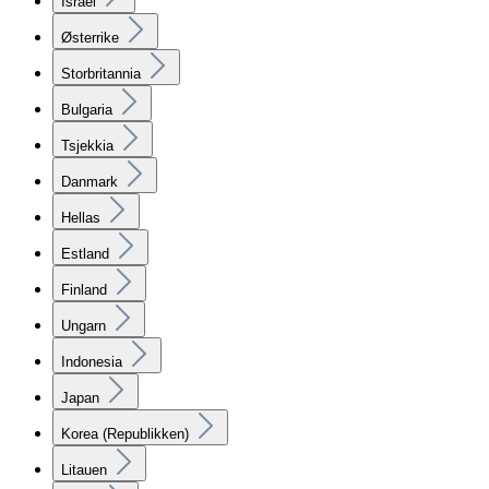
Israel
Østerrike
Storbritannia
Bulgaria
Tsjekkia
Danmark
Hellas
Estland
Finland
Ungarn
Indonesia
Japan
Korea (Republikken)
Litauen