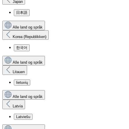
Japan
日本語
Alle land og språk
Korea (Republikken)
한국어
Alle land og språk
Litauen
lietuvių
Alle land og språk
Latvia
Latviešu