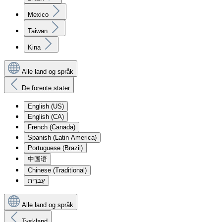
Mexico
Taiwan
Kina
Alle land og språk
De forente stater
English (US)
English (CA)
French (Canada)
Spanish (Latin America)
Portuguese (Brazil)
中国语
Chinese (Traditional)
עִברִית
Alle land og språk
Tyskland