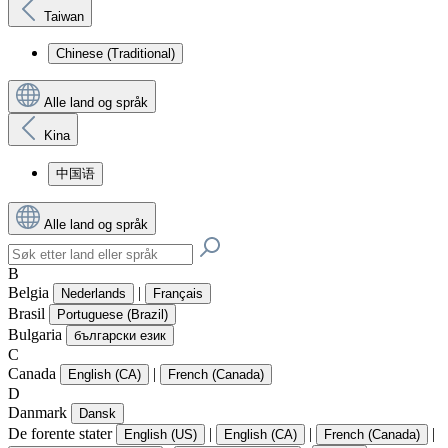
Taiwan
Chinese (Traditional)
Alle land og språk
Kina
中国语
Alle land og språk
B
Belgia
|
Nederlands
Français
Brasil
Portuguese (Brazil)
Bulgaria
български език
C
Canada
|
English (CA)
French (Canada)
D
Danmark
Dansk
De forente stater
|
|
|
English (US)
English (CA)
French (Canada)