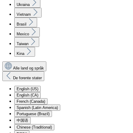
Ukraina
Vietnam
Brasil
Mexico
Taiwan
Kina
Alle land og språk
De forente stater
English (US)
English (CA)
French (Canada)
Spanish (Latin America)
Portuguese (Brazil)
中国语
Chinese (Traditional)