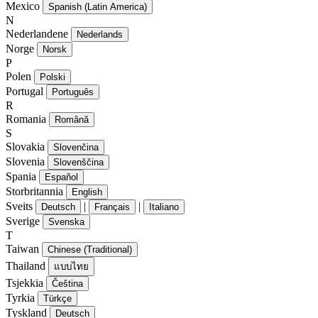
Mexico
Spanish (Latin America)
N
Nederlandene
Nederlands
Norge
Norsk
P
Polen
Polski
Portugal
Português
R
Romania
Română
S
Slovakia
Slovenčina
Slovenia
Slovenščina
Spania
Español
Storbritannia
English
Sveits
|
|
Deutsch
Français
Italiano
Sverige
Svenska
T
Taiwan
Chinese (Traditional)
Thailand
แบบไทย
Tsjekkia
Čeština
Tyrkia
Türkçe
Tyskland
Deutsch