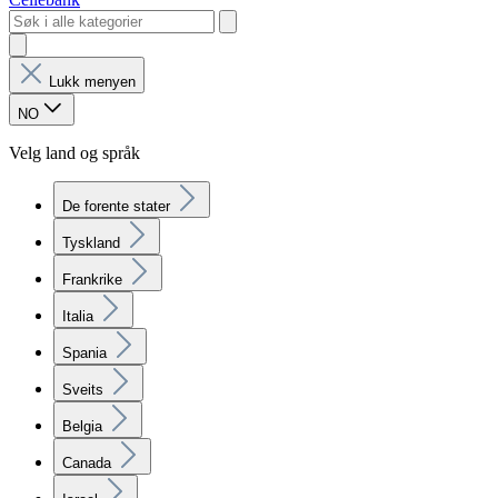
Lukk menyen
NO
Velg land og språk
De forente stater
Tyskland
Frankrike
Italia
Spania
Sveits
Belgia
Canada