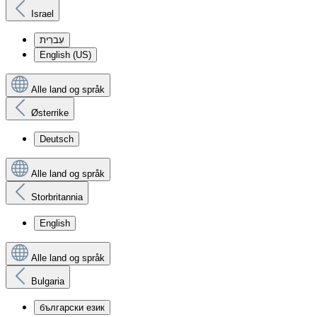
Israel
עִברִית
English (US)
Alle land og språk
Østerrike
Deutsch
Alle land og språk
Storbritannia
English
Alle land og språk
Bulgaria
български език