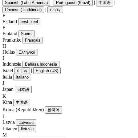
|
|
|
Spanish (Latin America)
Portuguese (Brazil)
中国语
|
Chinese (Traditional)
עִברִית
E
Estland
eesti keel
F
Finland
Suomi
Frankrike
Français
H
Hellas
Ελληνικά
I
Indonesia
Bahasa Indonesia
Israel
|
עִברִית
English (US)
Italia
Italiano
J
Japan
日本語
K
Kina
中国语
Korea (Republikken)
한국어
L
Latvia
Latviešu
Litauen
lietuvių
M