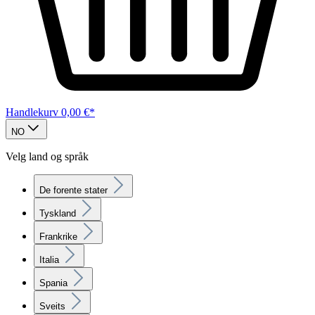
Handlekurv
0,00 €*
NO
Velg land og språk
De forente stater
Tyskland
Frankrike
Italia
Spania
Sveits