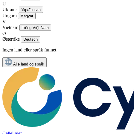
U
Ukraina
Українська
Ungarn
Magyar
V
Vietnam
Tiếng Việt Nam
Ø
Østerrike
Deutsch
Ingen land eller språk funnet
Alle land og språk
Cellelinjer