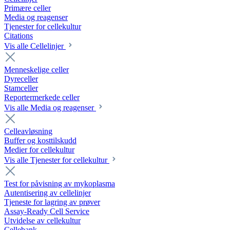
Primære celler
Media og reagenser
Tjenester for cellekultur
Citations
Vis alle Cellelinjer
Menneskelige celler
Dyreceller
Stamceller
Reportermerkede celler
Vis alle Media og reagenser
Celleavløsning
Buffer og kosttilskudd
Medier for cellekultur
Vis alle Tjenester for cellekultur
Test for påvisning av mykoplasma
Autentisering av cellelinjer
Tjeneste for lagring av prøver
Assay-Ready Cell Service
Utvidelse av cellekultur
Cellebank