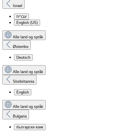
Israel
עִברִית
English (US)
Alle land og språk
Østerrike
Deutsch
Alle land og språk
Storbritannia
English
Alle land og språk
Bulgaria
български език