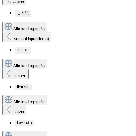
Japan
日本語
Alle land og språk
Korea (Republikken)
한국어
Alle land og språk
Litauen
lietuvių
Alle land og språk
Latvia
Latviešu