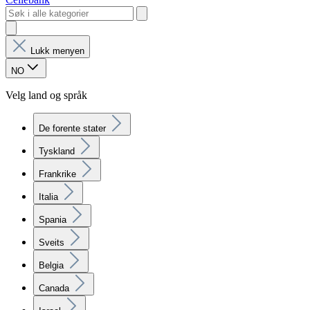
Lukk menyen
NO
Velg land og språk
De forente stater
Tyskland
Frankrike
Italia
Spania
Sveits
Belgia
Canada