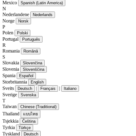
Mexico
Spanish (Latin America)
N
Nederlandene
Nederlands
Norge
Norsk
P
Polen
Polski
Portugal
Português
R
Romania
Română
S
Slovakia
Slovenčina
Slovenia
Slovenščina
Spania
Español
Storbritannia
English
Sveits
|
|
Deutsch
Français
Italiano
Sverige
Svenska
T
Taiwan
Chinese (Traditional)
Thailand
แบบไทย
Tsjekkia
Čeština
Tyrkia
Türkçe
Tyskland
Deutsch