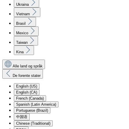
Ukraina
Vietnam
Brasil
Mexico
Taiwan
Kina
Alle land og språk
De forente stater
English (US)
English (CA)
French (Canada)
Spanish (Latin America)
Portuguese (Brazil)
中国语
Chinese (Traditional)