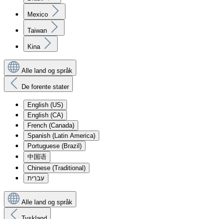
Mexico
Taiwan
Kina
Alle land og språk
De forente stater
English (US)
English (CA)
French (Canada)
Spanish (Latin America)
Portuguese (Brazil)
中国语
Chinese (Traditional)
עִברִית
Alle land og språk
Tyskland