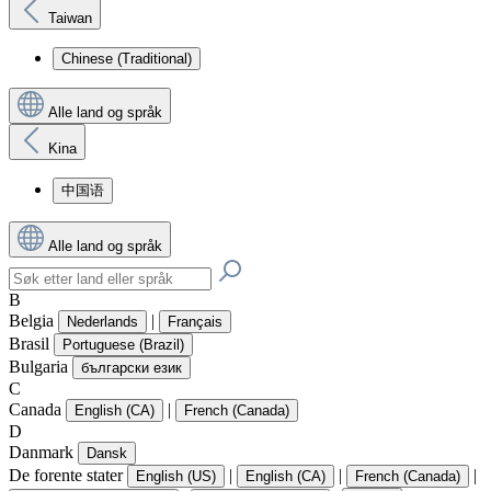
Taiwan
Chinese (Traditional)
Alle land og språk
Kina
中国语
Alle land og språk
B
Belgia
|
Nederlands
Français
Brasil
Portuguese (Brazil)
Bulgaria
български език
C
Canada
|
English (CA)
French (Canada)
D
Danmark
Dansk
De forente stater
|
|
|
English (US)
English (CA)
French (Canada)