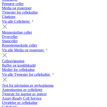
Primære celler
Media og reagenser
Tjenester for cellekultur
Citations
Vis alle Cellelinjer
Menneskelige celler
Dyreceller
Stamceller
Reportermerkede celler
Vis alle Media og reagenser
Celleavløsning
Buffer og kosttilskudd
Medier for cellekultur
Vis alle Tjenester for cellekultur
Test for påvisning av mykoplasma
Autentisering av cellelinjer
Tjeneste for lagring av prøver
Assay-Ready Cell Service
Utvidelse av cellekultur
Cellebank