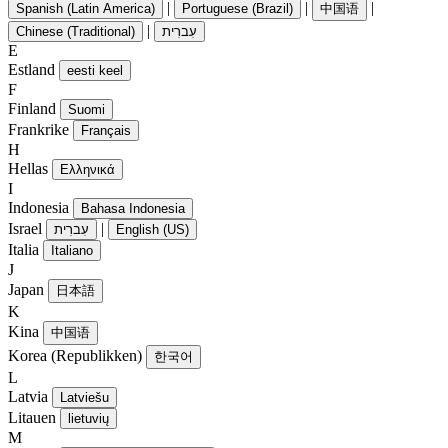
|
|
|
Spanish (Latin America)
Portuguese (Brazil)
中国语
|
Chinese (Traditional)
עִברִית
E
Estland
eesti keel
F
Finland
Suomi
Frankrike
Français
H
Hellas
Ελληνικά
I
Indonesia
Bahasa Indonesia
Israel
|
עִברִית
English (US)
Italia
Italiano
J
Japan
日本語
K
Kina
中国语
Korea (Republikken)
한국어
L
Latvia
Latviešu
Litauen
lietuvių
M