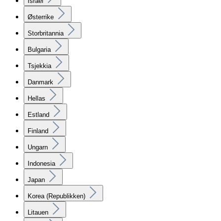
Israel
Østerrike
Storbritannia
Bulgaria
Tsjekkia
Danmark
Hellas
Estland
Finland
Ungarn
Indonesia
Japan
Korea (Republikken)
Litauen