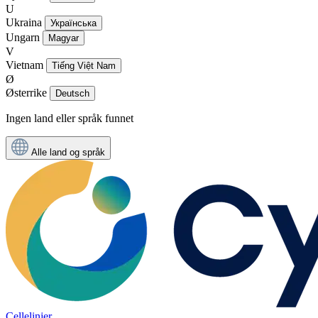
U
Ukraina
Українська
Ungarn
Magyar
V
Vietnam
Tiếng Việt Nam
Ø
Østerrike
Deutsch
Ingen land eller språk funnet
Alle land og språk
Cellelinjer