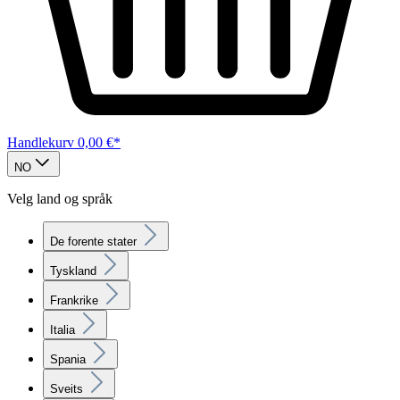
Handlekurv
0,00 €*
NO
Velg land og språk
De forente stater
Tyskland
Frankrike
Italia
Spania
Sveits