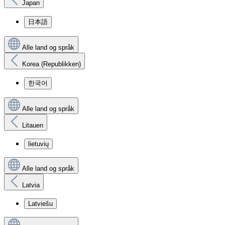
Japan
日本語
Alle land og språk
Korea (Republikken)
한국어
Alle land og språk
Litauen
lietuvių
Alle land og språk
Latvia
Latviešu