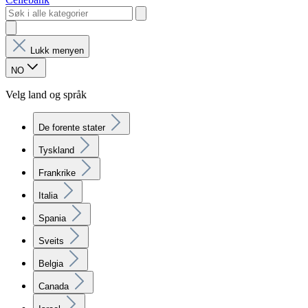
Lukk menyen
NO
Velg land og språk
De forente stater
Tyskland
Frankrike
Italia
Spania
Sveits
Belgia
Canada