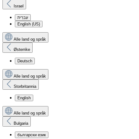
Israel
עִברִית
English (US)
Alle land og språk
Østerrike
Deutsch
Alle land og språk
Storbritannia
English
Alle land og språk
Bulgaria
български език