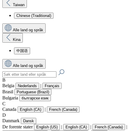
Taiwan
Chinese (Traditional)
Alle land og språk
Kina
中国语
Alle land og språk
B
Belgia
|
Nederlands
Français
Brasil
Portuguese (Brazil)
Bulgaria
български език
C
Canada
|
English (CA)
French (Canada)
D
Danmark
Dansk
De forente stater
|
|
|
English (US)
English (CA)
French (Canada)