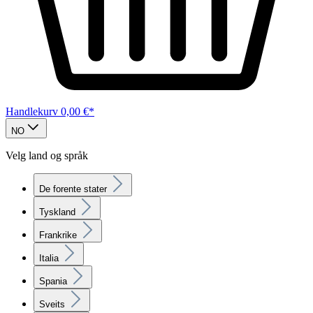
Handlekurv
0,00 €*
NO
Velg land og språk
De forente stater
Tyskland
Frankrike
Italia
Spania
Sveits