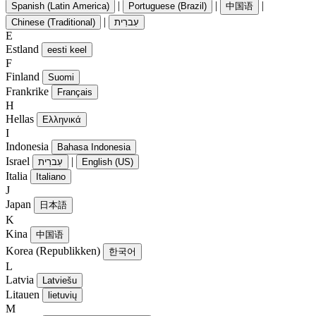
|
|
|
Spanish (Latin America)
Portuguese (Brazil)
中国语
|
Chinese (Traditional)
עִברִית
E
Estland
eesti keel
F
Finland
Suomi
Frankrike
Français
H
Hellas
Ελληνικά
I
Indonesia
Bahasa Indonesia
Israel
|
עִברִית
English (US)
Italia
Italiano
J
Japan
日本語
K
Kina
中国语
Korea (Republikken)
한국어
L
Latvia
Latviešu
Litauen
lietuvių
M