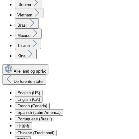
Ukraina
Vietnam
Brasil
Mexico
Taiwan
Kina
Alle land og språk
De forente stater
English (US)
English (CA)
French (Canada)
Spanish (Latin America)
Portuguese (Brazil)
中国语
Chinese (Traditional)