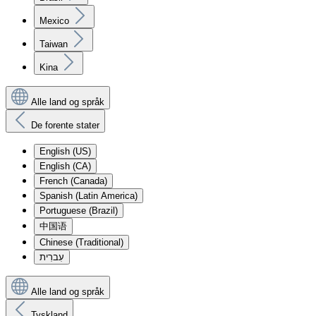
Mexico
Taiwan
Kina
Alle land og språk
De forente stater
English (US)
English (CA)
French (Canada)
Spanish (Latin America)
Portuguese (Brazil)
中国语
Chinese (Traditional)
עִברִית
Alle land og språk
Tyskland