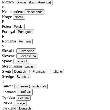
Mexico
Spanish (Latin America)
N
Nederlandene
Nederlands
Norge
Norsk
P
Polen
Polski
Portugal
Português
R
Romania
Română
S
Slovakia
Slovenčina
Slovenia
Slovenščina
Spania
Español
Storbritannia
English
Sveits
|
|
Deutsch
Français
Italiano
Sverige
Svenska
T
Taiwan
Chinese (Traditional)
Thailand
แบบไทย
Tsjekkia
Čeština
Tyrkia
Türkçe
Tyskland
Deutsch