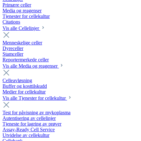
Primære celler
Media og reagenser
Tjenester for cellekultur
Citations
Vis alle Cellelinjer
Menneskelige celler
Dyreceller
Stamceller
Reportermerkede celler
Vis alle Media og reagenser
Celleavløsning
Buffer og kosttilskudd
Medier for cellekultur
Vis alle Tjenester for cellekultur
Test for påvisning av mykoplasma
Autentisering av cellelinjer
Tjeneste for lagring av prøver
Assay-Ready Cell Service
Utvidelse av cellekultur
Cellebank