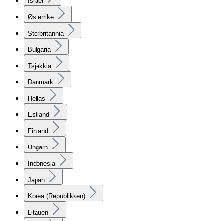
Israel
Østerrike
Storbritannia
Bulgaria
Tsjekkia
Danmark
Hellas
Estland
Finland
Ungarn
Indonesia
Japan
Korea (Republikken)
Litauen