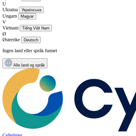
U
Ukraina
Українська
Ungarn
Magyar
V
Vietnam
Tiếng Việt Nam
Ø
Østerrike
Deutsch
Ingen land eller språk funnet
Alle land og språk
Cellelinjer