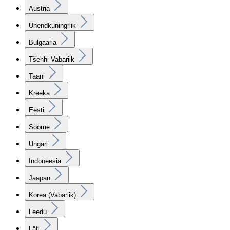
Austria
Ühendkuningriik
Bulgaaria
Tšehhi Vabariik
Taani
Kreeka
Eesti
Soome
Ungari
Indoneesia
Jaapan
Korea (Vabariik)
Leedu
Läti