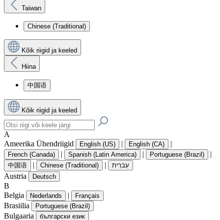
Taiwan
Chinese (Traditional)
Kõik riigid ja keeled
Hiina
中国语
Kõik riigid ja keeled
A
Ameerika Ühendriigid
|
|
English (US)
English (CA)
|
|
|
French (Canada)
Spanish (Latin America)
Portuguese (Brazil)
|
|
中国语
Chinese (Traditional)
עִברִית
Austria
Deutsch
B
Belgia
|
Nederlands
Français
Brasiilia
Portuguese (Brazil)
Bulgaaria
български език