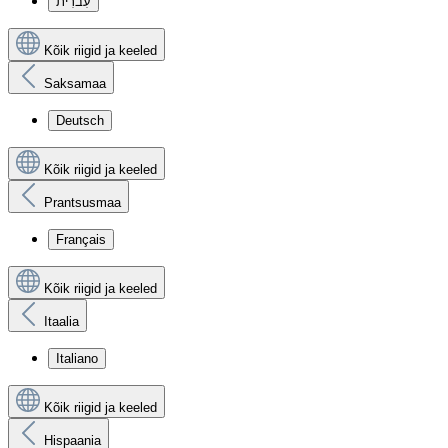
עִברִית
Kõik riigid ja keeled
Saksamaa
Deutsch
Kõik riigid ja keeled
Prantsusmaa
Français
Kõik riigid ja keeled
Itaalia
Italiano
Kõik riigid ja keeled
Hispaania