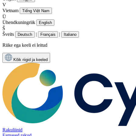
V
Vietnam
Tiếng Việt Nam
Ü
Ühendkuningriik
English
Š
Šveits
|
|
Deutsch
Français
Italiano
Riike ega keeli ei leitud
Kõik riigid ja keeled
Rakuliinid
Esmased rakud