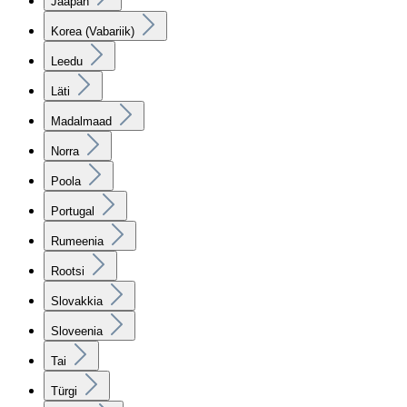
Jaapan
Korea (Vabariik)
Leedu
Läti
Madalmaad
Norra
Poola
Portugal
Rumeenia
Rootsi
Slovakkia
Sloveenia
Tai
Türgi