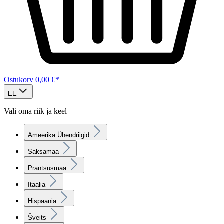
Ostukorv
0,00 €*
EE
Vali oma riik ja keel
Ameerika Ühendriigid
Saksamaa
Prantsusmaa
Itaalia
Hispaania
Šveits