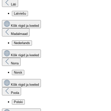
Läti
Latviešu
Kõik riigid ja keeled
Madalmaad
Nederlands
Kõik riigid ja keeled
Norra
Norsk
Kõik riigid ja keeled
Poola
Polski