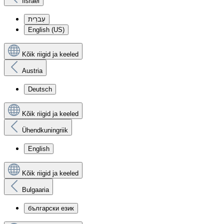
Iisrael
עִברִית
English (US)
Kõik riigid ja keeled
Austria
Deutsch
Kõik riigid ja keeled
Ühendkuningriik
English
Kõik riigid ja keeled
Bulgaaria
български език