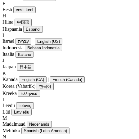
E
Eesti
eesti keel
H
Hiina
中国语
Hispaania
Español
I
Iisrael
|
עִברִית
English (US)
Indoneesia
Bahasa Indonesia
Itaalia
Italiano
J
Jaapan
日本語
K
Kanada
|
English (CA)
French (Canada)
Korea (Vabariik)
한국어
Kreeka
Ελληνικά
L
Leedu
lietuvių
Läti
Latviešu
M
Madalmaad
Nederlands
Mehhiko
Spanish (Latin America)
N