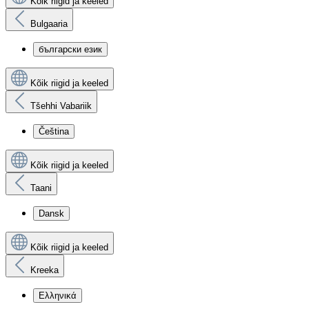
Kõik riigid ja keeled
Bulgaaria
български език
Kõik riigid ja keeled
Tšehhi Vabariik
Čeština
Kõik riigid ja keeled
Taani
Dansk
Kõik riigid ja keeled
Kreeka
Ελληνικά