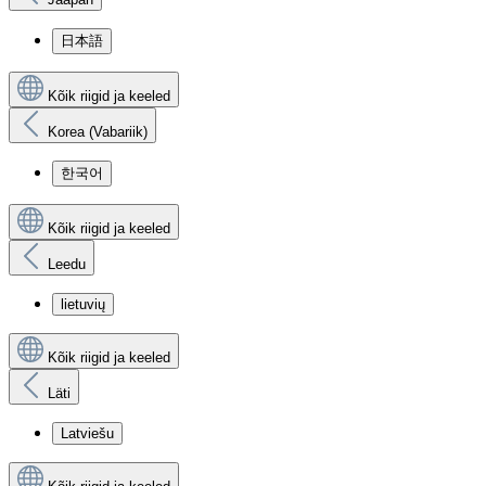
日本語
Kõik riigid ja keeled
Korea (Vabariik)
한국어
Kõik riigid ja keeled
Leedu
lietuvių
Kõik riigid ja keeled
Läti
Latviešu