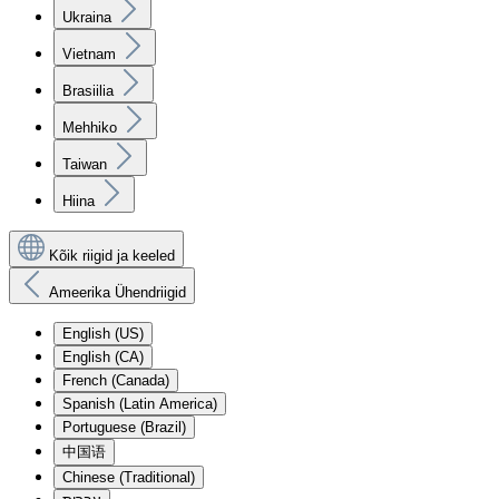
Ukraina
Vietnam
Brasiilia
Mehhiko
Taiwan
Hiina
Kõik riigid ja keeled
Ameerika Ühendriigid
English (US)
English (CA)
French (Canada)
Spanish (Latin America)
Portuguese (Brazil)
中国语
Chinese (Traditional)