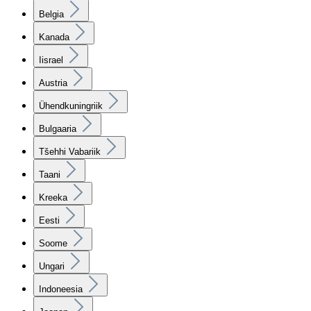
Belgia
Kanada
Iisrael
Austria
Ühendkuningriik
Bulgaaria
Tšehhi Vabariik
Taani
Kreeka
Eesti
Soome
Ungari
Indoneesia