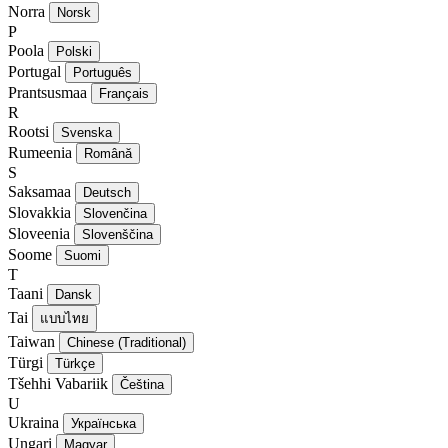
Norra
Norsk
P
Poola
Polski
Portugal
Português
Prantsusmaa
Français
R
Rootsi
Svenska
Rumeenia
Română
S
Saksamaa
Deutsch
Slovakkia
Slovenčina
Sloveenia
Slovenščina
Soome
Suomi
T
Taani
Dansk
Tai
แบบไทย
Taiwan
Chinese (Traditional)
Türgi
Türkçe
Tšehhi Vabariik
Čeština
U
Ukraina
Українська
Ungari
Magyar