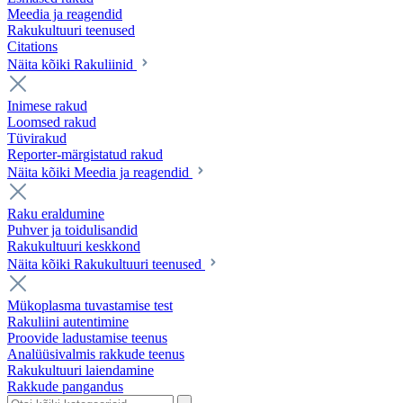
Meedia ja reagendid
Rakukultuuri teenused
Citations
Näita kõiki Rakuliinid
Inimese rakud
Loomsed rakud
Tüvirakud
Reporter-märgistatud rakud
Näita kõiki Meedia ja reagendid
Raku eraldumine
Puhver ja toidulisandid
Rakukultuuri keskkond
Näita kõiki Rakukultuuri teenused
Mükoplasma tuvastamise test
Rakuliini autentimine
Proovide ladustamise teenus
Analüüsivalmis rakkude teenus
Rakukultuuri laiendamine
Rakkude pangandus