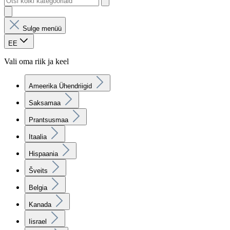
Sulge menüü
EE
Vali oma riik ja keel
Ameerika Ühendriigid
Saksamaa
Prantsusmaa
Itaalia
Hispaania
Šveits
Belgia
Kanada
Iisrael