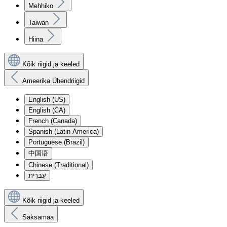
Mehhiko
Taiwan
Hiina
Kõik riigid ja keeled
Ameerika Ühendriigid
English (US)
English (CA)
French (Canada)
Spanish (Latin America)
Portuguese (Brazil)
中国语
Chinese (Traditional)
עִברִית
Kõik riigid ja keeled
Saksamaa