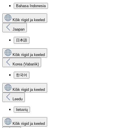
Bahasa Indonesia
Kõik riigid ja keeled
Jaapan
日本語
Kõik riigid ja keeled
Korea (Vabariik)
한국어
Kõik riigid ja keeled
Leedu
lietuvių
Kõik riigid ja keeled