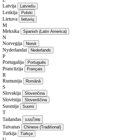
Latvija
Latviešu
Lenkija
Polski
Lietuva
lietuvių
M
Meksika
Spanish (Latin America)
N
Norvegija
Norsk
Nyderlandai
Nederlands
P
Portugalija
Português
Prancūzija
Français
R
Rumunija
Română
S
Slovakija
Slovenčina
Slovėnija
Slovenščina
Suomija
Suomi
T
Tailandas
แบบไทย
Taivanas
Chinese (Traditional)
Turkija
Türkçe
U