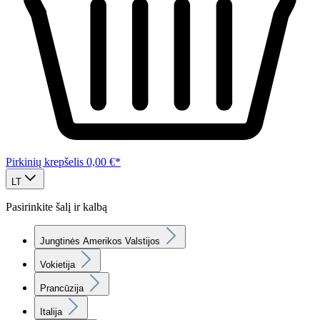
Pirkinių krepšelis
0,00 €*
LT
Pasirinkite šalį ir kalbą
Jungtinės Amerikos Valstijos
Vokietija
Prancūzija
Italija