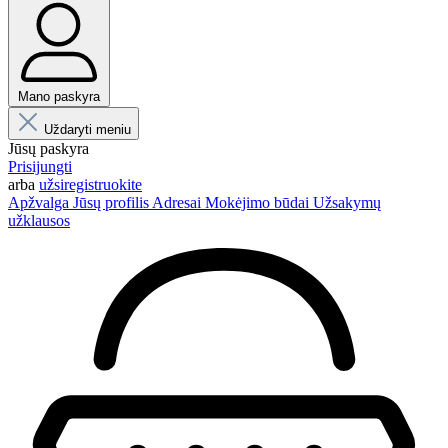
Mano paskyra
Uždaryti meniu
Jūsų paskyra
Prisijungti
arba
užsiregistruokite
Apžvalga
Jūsų profilis
Adresai
Mokėjimo būdai
Užsakymų
užklausos