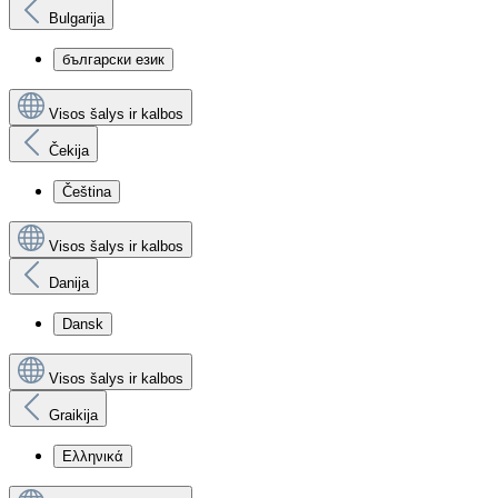
Bulgarija
български език
Visos šalys ir kalbos
Čekija
Čeština
Visos šalys ir kalbos
Danija
Dansk
Visos šalys ir kalbos
Graikija
Ελληνικά