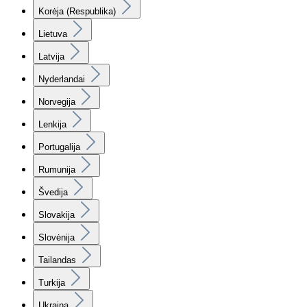
Korėja (Respublika)
Lietuva
Latvija
Nyderlandai
Norvegija
Lenkija
Portugalija
Rumunija
Švedija
Slovakija
Slovėnija
Tailandas
Turkija
Ukraina