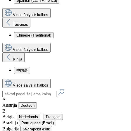
Spanish (Latin America)
Visos šalys ir kalbos
Taivanas
Chinese (Traditional)
Visos šalys ir kalbos
Kinija
中国语
Visos šalys ir kalbos
A
Austrija
Deutsch
B
Belgija
|
Nederlands
Français
Brazilija
Portuguese (Brazil)
Bulgarija
български език