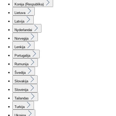
Korėja (Respublika)
Lietuva
Latvija
Nyderlandai
Norvegija
Lenkija
Portugalija
Rumunija
Švedija
Slovakija
Slovėnija
Tailandas
Turkija
Ukraina