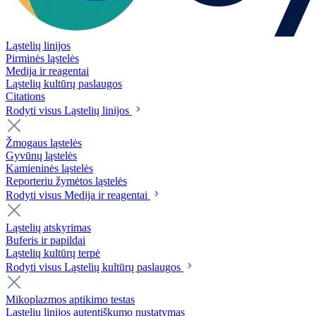
Ląstelių linijos
Pirminės ląstelės
Medija ir reagentai
Ląstelių kultūrų paslaugos
Citations
Rodyti visus Ląstelių linijos
Žmogaus ląstelės
Gyvūnų ląstelės
Kamieninės ląstelės
Reporteriu žymėtos ląstelės
Rodyti visus Medija ir reagentai
Ląstelių atskyrimas
Buferis ir papildai
Ląstelių kultūrų terpė
Rodyti visus Ląstelių kultūrų paslaugos
Mikoplazmos aptikimo testas
Ląstelių linijos autentiškumo nustatymas