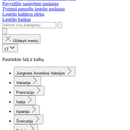
Pavyzdžių saugojimo paslauga
Tyrimui paruoštų ląstelių paslauga
Ląstelių kultūros plėtra
Ląstelių bankas
Uždaryti meniu
LT
Pasirinkite šalį ir kalbą
Jungtinės Amerikos Valstijos
Vokietija
Prancūzija
Italija
Ispanija
Šveicarija