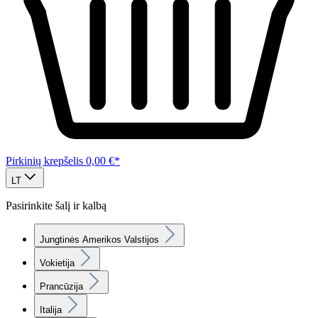
Pirkinių krepšelis
0,00 €*
LT
Pasirinkite šalį ir kalbą
Jungtinės Amerikos Valstijos
Vokietija
Prancūzija
Italija