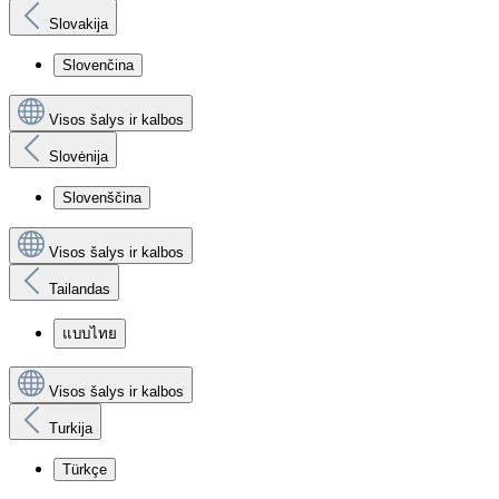
Slovakija
Slovenčina
Visos šalys ir kalbos
Slovėnija
Slovenščina
Visos šalys ir kalbos
Tailandas
แบบไทย
Visos šalys ir kalbos
Turkija
Türkçe