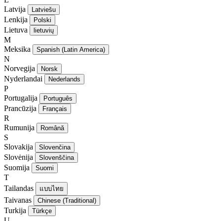
Latvija
Latviešu
Lenkija
Polski
Lietuva
lietuvių
M
Meksika
Spanish (Latin America)
N
Norvegija
Norsk
Nyderlandai
Nederlands
P
Portugalija
Português
Prancūzija
Français
R
Rumunija
Română
S
Slovakija
Slovenčina
Slovėnija
Slovenščina
Suomija
Suomi
T
Tailandas
แบบไทย
Taivanas
Chinese (Traditional)
Turkija
Türkçe
U