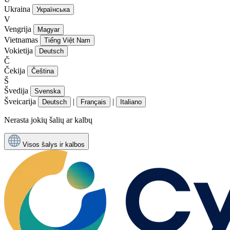
Ukraina
Українська
V
Vengrija
Magyar
Vietnamas
Tiếng Việt Nam
Vokietija
Deutsch
Č
Čekija
Čeština
Š
Švedija
Svenska
Šveicarija
|
|
Deutsch
Français
Italiano
Nerasta jokių šalių ar kalbų
Visos šalys ir kalbos