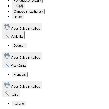
Portuguese (Brazil)
中国语
Chinese (Traditional)
עִברִית
Visos šalys ir kalbos
Vokietija
Deutsch
Visos šalys ir kalbos
Prancūzija
Français
Visos šalys ir kalbos
Italija
Italiano