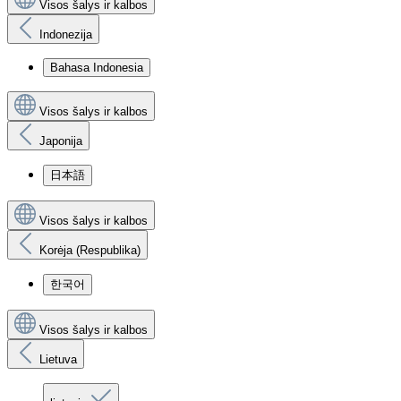
Visos šalys ir kalbos
Indonezija
Bahasa Indonesia
Visos šalys ir kalbos
Japonija
日本語
Visos šalys ir kalbos
Korėja (Respublika)
한국어
Visos šalys ir kalbos
Lietuva