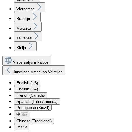
Vietnamas
Brazilija
Meksika
Taivanas
Kinija
Visos šalys ir kalbos
Jungtinės Amerikos Valstijos
English (US)
English (CA)
French (Canada)
Spanish (Latin America)
Portuguese (Brazil)
中国语
Chinese (Traditional)
עִברִית