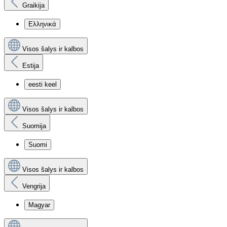
Graikija
Ελληνικά
Visos šalys ir kalbos
Estija
eesti keel
Visos šalys ir kalbos
Suomija
Suomi
Visos šalys ir kalbos
Vengrija
Magyar