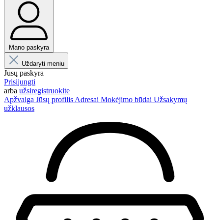
Mano paskyra
Uždaryti meniu
Jūsų paskyra
Prisijungti
arba
užsiregistruokite
Apžvalga
Jūsų profilis
Adresai
Mokėjimo būdai
Užsakymų
užklausos