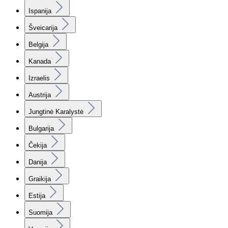
Ispanija
Šveicarija
Belgija
Kanada
Izraelis
Austrija
Jungtinė Karalystė
Bulgarija
Čekija
Danija
Graikija
Estija
Suomija