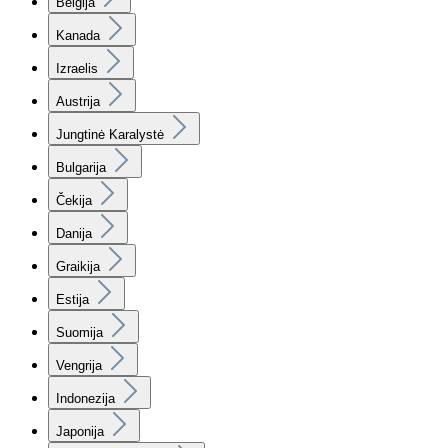
Belgija
Kanada
Izraelis
Austrija
Jungtinė Karalystė
Bulgarija
Čekija
Danija
Graikija
Estija
Suomija
Vengrija
Indonezija
Japonija