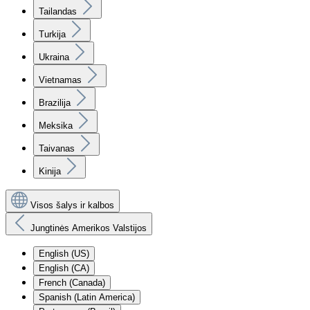
Tailandas
Turkija
Ukraina
Vietnamas
Brazilija
Meksika
Taivanas
Kinija
Visos šalys ir kalbos
Jungtinės Amerikos Valstijos
English (US)
English (CA)
French (Canada)
Spanish (Latin America)