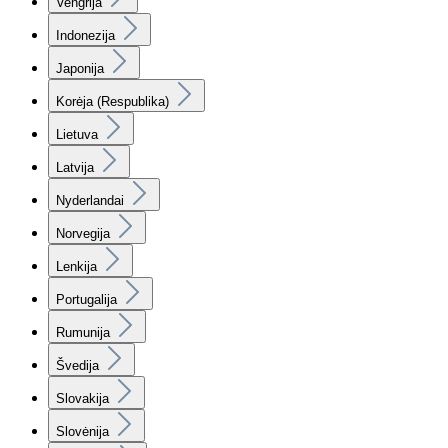
Vengrija
Indonezija
Japonija
Korėja (Respublika)
Lietuva
Latvija
Nyderlandai
Norvegija
Lenkija
Portugalija
Rumunija
Švedija
Slovakija
Slovėnija