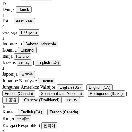
D
Danija
Dansk
E
Estija
eesti keel
G
Graikija
Ελληνικά
I
Indonezija
Bahasa Indonesia
Ispanija
Español
Italija
Italiano
Izraelis
|
עִברִית
English (US)
J
Japonija
日本語
Jungtinė Karalystė
English
Jungtinės Amerikos Valstijos
|
|
English (US)
English (CA)
|
|
|
French (Canada)
Spanish (Latin America)
Portuguese (Brazil)
|
|
中国语
Chinese (Traditional)
עִברִית
K
Kanada
|
English (CA)
French (Canada)
Kinija
中国语
Korėja (Respublika)
한국어
L