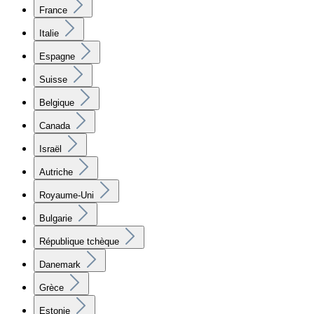
France
Italie
Espagne
Suisse
Belgique
Canada
Israël
Autriche
Royaume-Uni
Bulgarie
République tchèque
Danemark
Grèce
Estonie