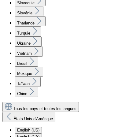
Slovaquie
Slovénie
Thaïlande
Turquie
Ukraine
Vietnam
Brésil
Mexique
Taïwan
Chine
Tous les pays et toutes les langues
États-Unis d'Amérique
English (US)
English (CA)