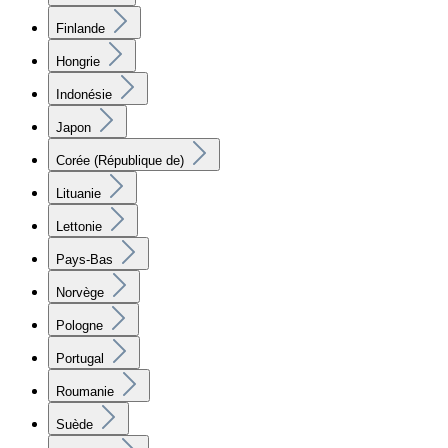
Finlande
Hongrie
Indonésie
Japon
Corée (République de)
Lituanie
Lettonie
Pays-Bas
Norvège
Pologne
Portugal
Roumanie
Suède