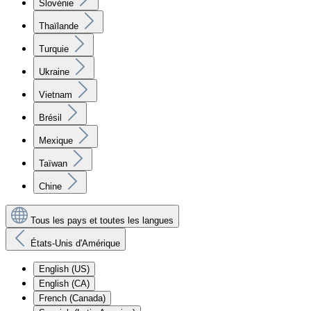
Slovénie
Thaïlande
Turquie
Ukraine
Vietnam
Brésil
Mexique
Taïwan
Chine
Tous les pays et toutes les langues
États-Unis d'Amérique
English (US)
English (CA)
French (Canada)