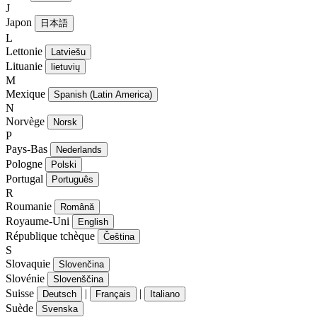
J
Japon
日本語
L
Lettonie
Latviešu
Lituanie
lietuvių
M
Mexique
Spanish (Latin America)
N
Norvège
Norsk
P
Pays-Bas
Nederlands
Pologne
Polski
Portugal
Português
R
Roumanie
Română
Royaume-Uni
English
République tchèque
Čeština
S
Slovaquie
Slovenčina
Slovénie
Slovenščina
Suisse
|
|
Deutsch
Français
Italiano
Suède
Svenska