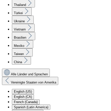
Thailand
Türkei
Ukraine
Vietnam
Brasilien
Mexiko
Taiwan
China
Alle Länder und Sprachen
Vereinigte Staaten von Amerika
English (US)
English (CA)
French (Canada)
Spanish (Latin America)