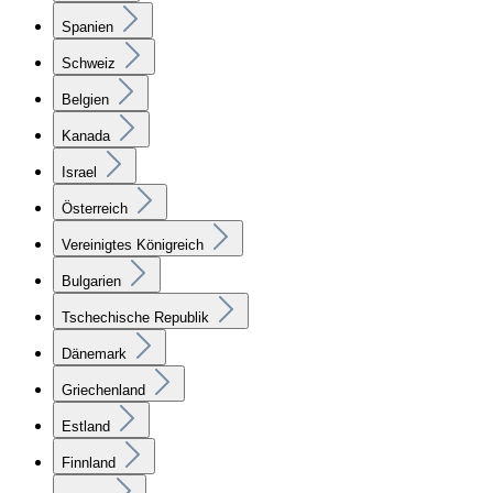
Spanien
Schweiz
Belgien
Kanada
Israel
Österreich
Vereinigtes Königreich
Bulgarien
Tschechische Republik
Dänemark
Griechenland
Estland
Finnland