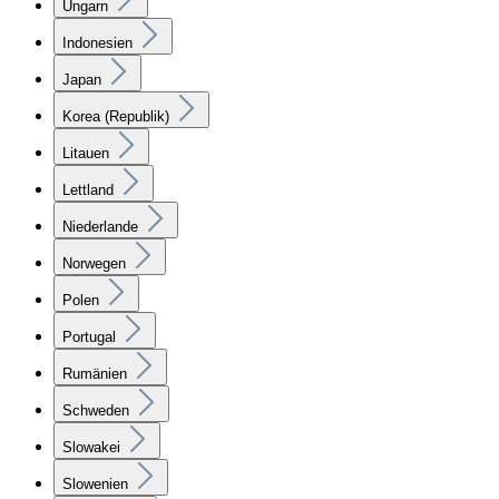
Ungarn
Indonesien
Japan
Korea (Republik)
Litauen
Lettland
Niederlande
Norwegen
Polen
Portugal
Rumänien
Schweden
Slowakei
Slowenien