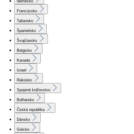
Nemecko
Francúzsko
Taliansko
Španielsko
Švajčiarsko
Belgicko
Kanada
Izrael
Rakúsko
Spojené kráľovstvo
Bulharsko
Česká republika
Dánsko
Grécko