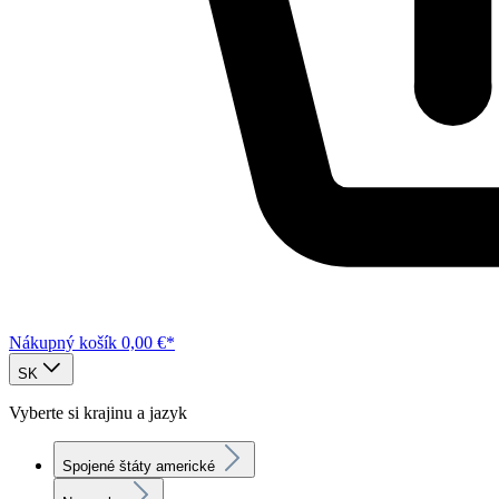
Nákupný košík
0,00 €*
SK
Vyberte si krajinu a jazyk
Spojené štáty americké