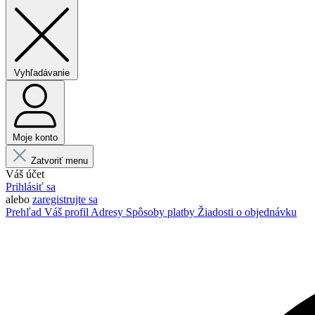
Vyhľadávanie
Moje konto
Zatvoriť menu
Váš účet
Prihlásiť sa
alebo
zaregistrujte sa
Prehľad
Váš profil
Adresy
Spôsoby platby
Žiadosti o objednávku