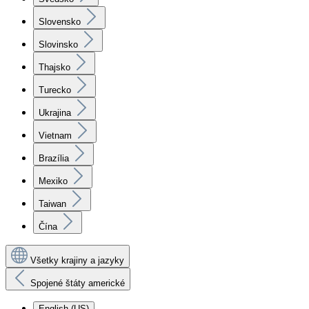
Slovensko
Slovinsko
Thajsko
Turecko
Ukrajina
Vietnam
Brazília
Mexiko
Taiwan
Čína
Všetky krajiny a jazyky
Spojené štáty americké
English (US)