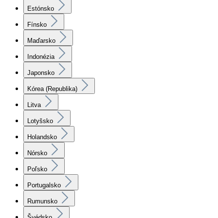
Estónsko
Fínsko
Maďarsko
Indonézia
Japonsko
Kórea (Republika)
Litva
Lotyšsko
Holandsko
Nórsko
Poľsko
Portugalsko
Rumunsko
Švédsko