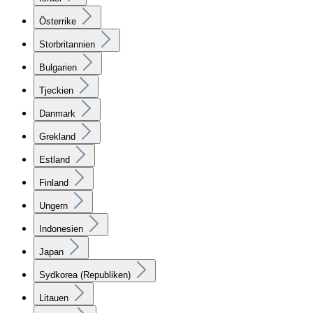
Österrike
Storbritannien
Bulgarien
Tjeckien
Danmark
Grekland
Estland
Finland
Ungern
Indonesien
Japan
Sydkorea (Republiken)
Litauen