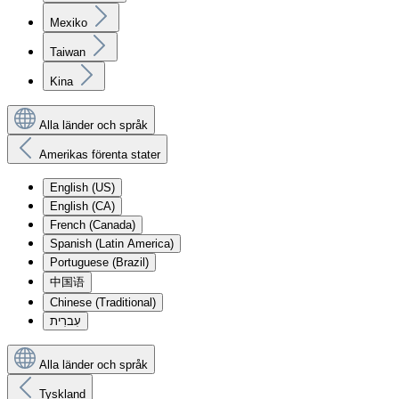
Mexiko
Taiwan
Kina
Alla länder och språk
Amerikas förenta stater
English (US)
English (CA)
French (Canada)
Spanish (Latin America)
Portuguese (Brazil)
中国语
Chinese (Traditional)
עִברִית
Alla länder och språk
Tyskland